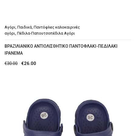
Αγόρι
,
Παιδικά
,
Παντόφλες καλοκαιρινές
αγόρι
,
Πέδιλα-Παπουτσοπέδιλα Αγόρι
ΒΡΑΖΙΛΙΆΝΙΚΟ ΑΝΤΙΟΛΙΣΘΗΤΙΚΌ ΠΑΝΤΟΦΛΆΚΙ-ΠΕΔΙΛΆΚΙ
IPANEMA
Original
Η
€
30.00
€
26.00
price
τρέχουσα
was:
τιμή
€30.00.
είναι:
€26.00.