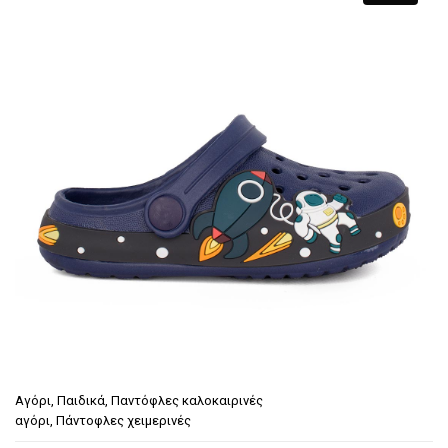
€17.90.
είναι:
€14.90.
Αγόρι
,
Παιδικά
,
Παντόφλες καλοκαιρινές
αγόρι
,
Πάντοφλες χειμερινές