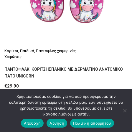
Κορίτσι
,
Παιδικά
,
Παντόφλες χειμερινές
,
Χειμώνας
ΠΑΝΤΟΦΛΆΚΙ ΚΟΡΊΤΣΙ ΙΣΠΑΝΙΚΌ ΜΕ ΔΕΡΜΆΤΙΝΟ ΑΝΑΤΟΜΙΚΌ
ΠΆΤΟ UNICORN
€
29.90
Χρησιμοποιούμε cookies για να σας προσφέρουμε την
καλύτερη δυνατή εμπειρία στη σελίδα μας. Εάν συνεχίσετε να
χρησιμοποιείτε τη σελίδα, θα υποθέσουμε ότι είστε
ικανοποιημένοι με αυτήν.
Αποδοχή
Άρνηση
Πολιτική απορρήτου