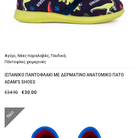
Αγόρι
,
Νέες παραλαβές
,
Παιδικά
,
Πάντοφλες χειμερινές
ΙΣΠΑΝΙΚΌ ΠΑΝΤΟΦΛΆΚΙ ΜΕ ΔΕΡΜΆΤΙΝΟ ΑΝΑΤΟΜΙΚΌ ΠΆΤΟ
ADAM’S SHOES
Original
Η
€
34.90
€
30.00
price
τρέχουσα
was:
τιμή
Νέο
€34.90.
είναι:
€30.00.