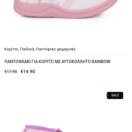
Κορίτσι
,
Παιδικά
,
Παντόφλες χειμερινές
ΠΑΝΤΟΦΛΆΚΙ ΓΙΑ ΚΟΡΊΤΣΙ ΜΕ ΑΥΤΟΚΌΛΛΗΤΟ RAINBOW
Original
Η
€
17.90
€
14.90
price
τρέχουσα
was:
τιμή
SALE
€17.90.
είναι:
€14.90.