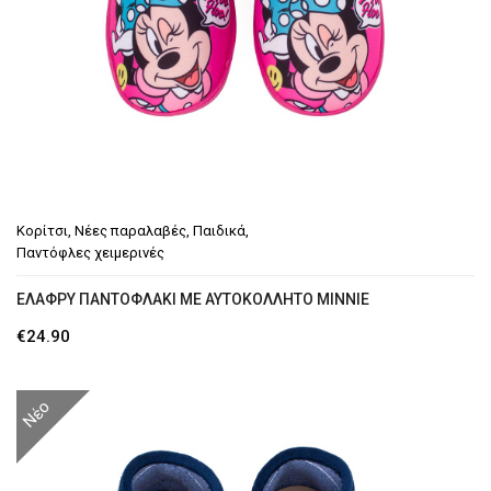
Παντόφλες χειμερινές
Αρβυλάκια
Μεγάλα Νούμερα
Γαλότσες – Θερμομπότες
Τσάντες
Κορίτσι
,
Νέες παραλαβές
,
Παιδικά
,
ΑΝΔΡΙΚΆ
Παντόφλες χειμερινές
Sneakers
ΕΛΑΦΡΎ ΠΑΝΤΟΦΛΆΚΙ ΜΕ ΑΥΤΟΚΌΛΛΗΤΟ MINNIE
€
24.90
Αθλητικά
Μποτάκια
Νέο
Αρβυλάκια
Αερόσολες