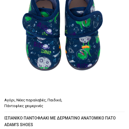
Παντόφλες χειμερινές
Casual
Δετά/Oxfords/Σκαρπίνια
Γαλότσες Θερμομπότες
Μοκασίνια
Πέδιλα-παπουτσοπέδιλα
Παντόφλες καλοκαιρινές
Μεγαλα Νούμερα
Εργασίας
Αγόρι
,
Νέες παραλαβές
,
Παιδικά
,
Πάντοφλες χειμερινές
ΠΑΙΔΙΚΆ
ΙΣΠΑΝΙΚΌ ΠΑΝΤΟΦΛΆΚΙ ΜΕ ΔΕΡΜΆΤΙΝΟ ΑΝΑΤΟΜΙΚΌ ΠΆΤΟ
Αγόρι
ADAM’S SHOES