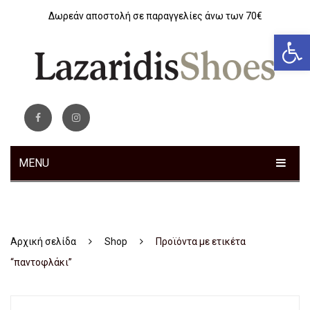
Δωρεάν αποστολή σε παραγγελίες άνω των 70€
Αν
MENU
ΓΥΝΑΙΚΕΊΑ
Sneakers
Αρχική σελίδα
Shop
Προϊόντα με ετικέτα
Αθλητικά
“παντοφλάκι”
Ανατομικά
Μοκασίνια – Μπαλαρίνες