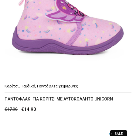
Κορίτσι
,
Παιδικά
,
Παντόφλες χειμερινές
ΠΑΝΤΟΦΛΆΚΙ ΓΙΑ ΚΟΡΊΤΣΙ ΜΕ ΑΥΤΟΚΌΛΛΗΤΟ UNICORN
Original
Η
€
17.90
€
14.90
price
τρέχουσα
was:
τιμή
SALE