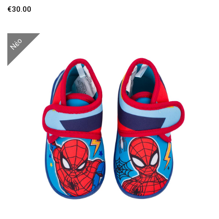
Αθλητικά
€
30.00
Μποτάκια Αρβυλάκια
Νέο
Γαλότσες Θερμομπότες
Παντόφλες Χειμερινές
Παντόφλες καλοκαιρινές
Πέδιλα-Παπουτσοπέδιλα
Κοριτσι
Αθλητικά
Μπαλαρίνες
Πέδιλα-παπουτσοπέδιλα
Παντόφλες καλοκαιρινές