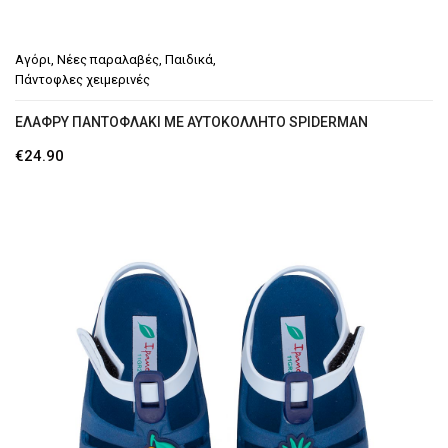
Μποτάκια Αρβυλάκια
Παντόφλες Χειμερινές
Αγόρι
,
Νέες παραλαβές
,
Παιδικά
,
Πάντοφλες χειμερινές
Γαλότσες Θερμομπότες
ΕΛΑΦΡΎ ΠΑΝΤΌΦΛΆΚΙ ΜΕ ΑΥΤΟΚΌΛΛΗΤΟ SPIDERMAN
ΤΣΆΝΤΕΣ
€
24.90
ΖΏΝΕΣ
Ζώνες ανδρικές
GR
En