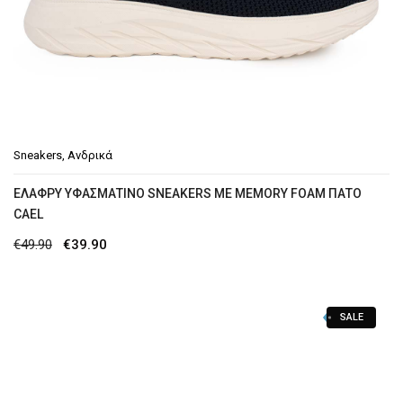
Sneakers
,
Ανδρικά
EΛΑΦΡΎ ΥΦΑΣΜΆΤΙΝΟ SNEAKERS ΜΕ MEMORY FOAM ΠΆΤΟ
CAEL
Original
Η
€
49.90
€
39.90
price
τρέχουσα
was:
τιμή
SALE
€49.90.
είναι:
€39.90.