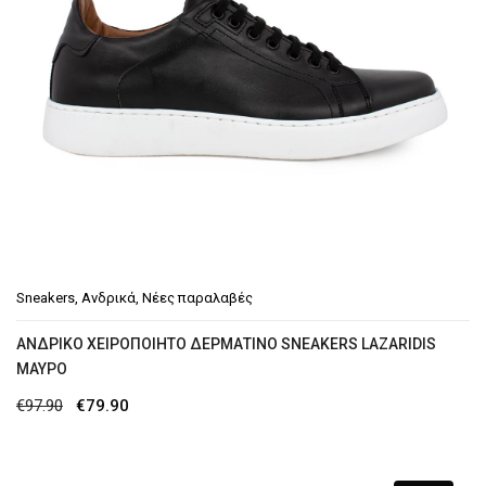
Sneakers
,
Ανδρικά
,
Νέες παραλαβές
ANΔΡΙΚΟ ΧΕΙΡΟΠΟΙΗΤΟ ΔΕΡΜΑΤΙΝΟ SNEAKERS LAZARIDIS
ΜΑΎΡΟ
Original
Η
€
97.90
€
79.90
price
τρέχουσα
was:
τιμή