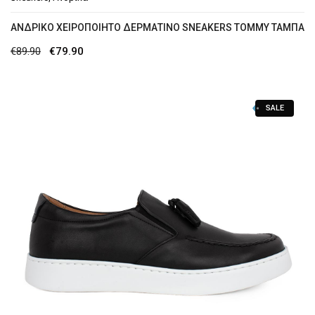
ΑΝΔΡΙΚΟ ΧΕΙΡΟΠΟΙΗΤΟ ΔΕΡΜΑΤΙΝΟ SNEAKERS TOMMY ΤΑΜΠΑ
Original
Η
€
89.90
€
79.90
price
τρέχουσα
was:
τιμή
SALE
€89.90.
είναι:
€79.90.