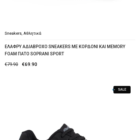
Sneakers
,
Αθλητικά
ΕΛΑΦΡΎ ΑΔΙΆΒΡΟΧΟ SNEAKERS ΜΕ ΚΟΡΔΌΝΙ ΚΑΙ MEMORY
FOAM ΠΆΤΟ SOPRANI SPORT
Original
Η
€
79.90
€
69.90
price
τρέχουσα
was:
τιμή
SALE
€79.90.
είναι:
€69.90.