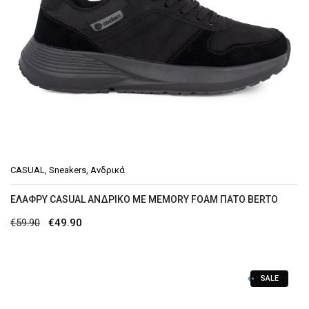
CASUAL
,
Sneakers
,
Ανδρικά
EΛΑΦΡΎ CASUAL ΑΝΔΡΙΚΌ ΜΕ MEMORY FOAM ΠΆΤΟ BERTO
Original
Η
€
59.90
€
49.90
price
τρέχουσα
was:
τιμή
SALE
€59.90.
είναι:
€49.90.