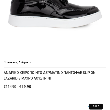
Sneakers
,
Ανδρικά
ΑΝΔΡΙΚΟ ΧΕΙΡΟΠΟΙΗΤΟ ΔΕΡΜΑΤΙΝΟ ΠΑΝΤΟΦΛΕ SLIP ON
LAZARIDIS MΑΥΡΟ ΛΟΥΣΤΡΙΝΙ
Original
Η
€
114.90
€
79.90
price
τρέχουσα
was:
τιμή
SALE
€114.90.
είναι: