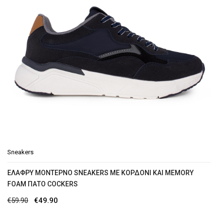
Sneakers
ΕΛΑΦΡΎ ΜΟΝΤΈΡΝΟ SNEAKERS ΜΕ ΚΟΡΔΌΝΙ ΚΑΙ MEMORY
FOAM ΠΆΤΟ COCKERS
Original
Η
€
59.90
€
49.90
price
τρέχουσα