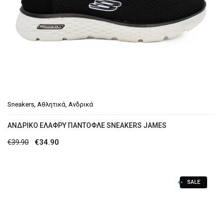
Sneakers
,
Αθλητικά
,
Ανδρικά
ΑΝΔΡΙΚΟ ΕΛΑΦΡΥ ΠΑΝΤΟΦΛΕ SNEAKERS JAMES
Original
Η
€
39.90
€
34.90
price
τρέχουσα
was:
τιμή
SALE
€39.90.
είναι:
€34.90.