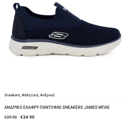
Sneakers
,
Αθλητικά
,
Ανδρικά
ΑΝΔΡΙΚΟ ΕΛΑΦΡΥ ΠΑΝΤΟΦΛΕ SNEAKERS JAMES ΜΠΛΕ
Original
Η
€
39.90
€
34.90
price
τρέχουσα