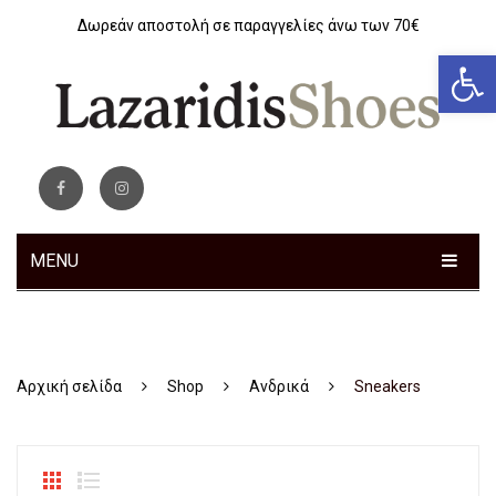
Δωρεάν αποστολή σε παραγγελίες άνω των 70€
Αν
MENU
ΓΥΝΑΙΚΕΊΑ
Sneakers
Αρχική σελίδα
Shop
Ανδρικά
Sneakers
Αθλητικά
Ανατομικά
Μοκασίνια – Μπαλαρίνες