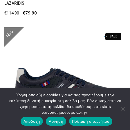
LAZARIDIS
Original
Η
€
114.90
€
79.90
price
τρέχουσα
was:
τιμή
Νέο
SALE
€114.90.
είναι:
€79.90.
Χρησιμοποιούμε cookies για να σας προσφέρουμε την
καλύτερη δυνατή εμπειρία στη σελίδα μας. Εάν συνεχίσετε να
χρησιμοποιείτε τη σελίδα, θα υποθέσουμε ότι είστε
ικανοποιημένοι με αυτήν.
Αποδοχή
Άρνηση
Πολιτική απορρήτου