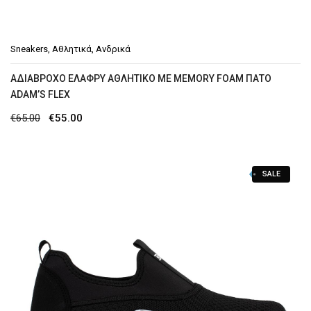
Sneakers
,
Αθλητικά
,
Ανδρικά
AΔΙΆΒΡΟΧΟ ΕΛΑΦΡΎ ΑΘΛΗΤΙΚΌ ΜΕ MEMORY FOAM ΠΆΤΟ
ADAM’S FLEX
Original
Η
€
65.00
€
55.00
price
τρέχουσα
was:
τιμή
SALE
€65.00.
είναι:
€55.00.