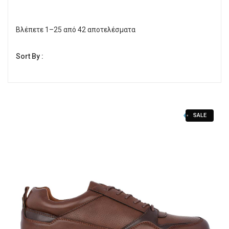
Γόβες
Βλέπετε 1–25 από 42 αποτελέσματα
Γούνινα Ζεστά Μποτάκια
Sort By :
Μποτάκια
Μποτάκια Τακούνι
Μπότες
SALE
Παντόφλες χειμερινές
Αρβυλάκια
Μεγάλα Νούμερα
Εσπαντρίγες
Πέδιλα τακούνι
Πέδιλα Χαμηλά