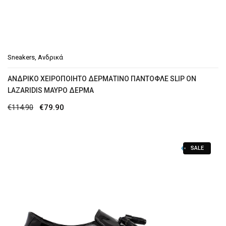
Sneakers
,
Ανδρικά
ΑΝΔΡΙΚΟ ΧΕΙΡΟΠΟΙΗΤΟ ΔΕΡΜΑΤΙΝΟ ΠΑΝΤΟΦΛΕ SLIP ON
LAZARIDIS ΜΑΥΡΟ ΔΕΡΜΑ
Original
Η
€
114.90
€
79.90
price
τρέχουσα
was:
τιμή
SALE
€114.90.
είναι:
€79.90.