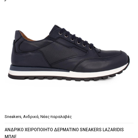
€79.90.
Sneakers
,
Ανδρικά
,
Νέες παραλαβές
ΑΝΔΡΙΚΌ ΧΕΙΡΟΠΟΊΗΤΟ ΔΕΡΜΆΤΙΝΟ SNEAKERS LAZARIDIS
ΜΠΛΕ