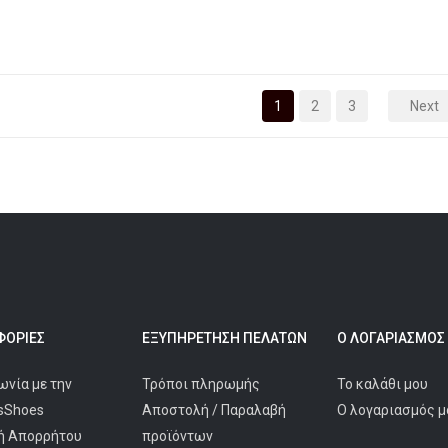
price
τρέχουσα
was:
τιμή
€59.90.
είναι:
€49.90.
1
2
3
Next
ΟΡΊΕΣ
ΕΞΥΠΗΡΈΤΗΣΗ ΠΕΛΑΤΩΝ
Ο ΛΟΓΑΡΙΑΣΜΌΣ
ωνία με την
Τρόποι πληρωμής
Το καλάθι μου
isShoes
Αποστολή / Παραλαβή
Ο λογαριασμός μ
ή Απορρήτου
προϊόντων