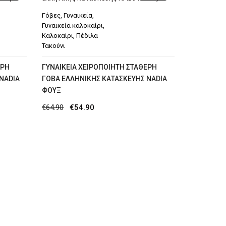
€54.90.
Γόβες
,
Γυναικεία
,
Γυναικεία καλοκαίρι
,
Καλοκαίρι
,
Πέδιλα
Τακούνι
ΕΡΉ
ΓΥΝΑΙΚΕΊΑ ΧΕΙΡΟΠΟΊΗΤΗ ΣΤΑΘΕΡΉ
NADIA
ΓΌΒΑ ΕΛΛΗΝΙΚΉΣ ΚΑΤΑΣΚΕΥΉΣ NADIA
ΦΟΥΞ
Original
Η
€
64.90
€
54.90
price
τρέχουσα
was:
τιμή
€64.90.
είναι:
€54.90.