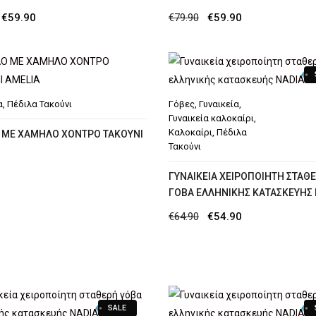
Original
Η
Original
Η
€
59.90
€
79.90
€
59.90
price
τρέχουσα
price
τρέχουσα
was:
τιμή
was:
τιμή
€79.90.
είναι:
€79.90.
είναι:
€59.90.
€59.90.
α
,
Πέδιλα Τακούνι
Γόβες
,
Γυναικεία
,
Γυναικεία καλοκαίρι
,
Καλοκαίρι
,
Πέδιλα
 ΜΕ ΧΑΜΗΛΟ ΧΟΝΤΡΟ ΤΑΚΟΥΝΙ
Τακούνι
ΓΥΝΑΙΚΕΊΑ ΧΕΙΡΟΠΟΊΗΤΗ ΣΤΑΘ
ΓΌΒΑ ΕΛΛΗΝΙΚΉΣ ΚΑΤΑΣΚΕΥΉΣ 
Original
Η
€
64.90
€
54.90
price
τρέχουσα
was:
τιμή
€64.90.
είναι:
€54.90.
SALE