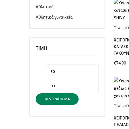
Αθλητικά
Αθλητικά γυναικεία
Γυναικεί
XΕΙΡΟΠ
ΚΑΤΑΣΚ
ΤΙΜΉ
ΤΑΚΟΎΝ
€
74.90
Ελάχιστη
Μέγιστη
τιμή
τιμή
ΦΙΛΤΡΆΡΙΣΜΑ
Γυναικεί
ΧΕΙΡΟΠ
ΠΈΔΙΛΟ