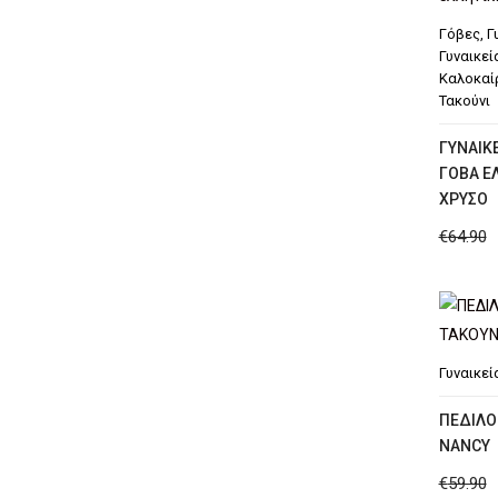
Γόβες
,
Γ
Γυναικεί
Καλοκαί
Τακούνι
ΓΥΝΑΙΚ
ΓΌΒΑ Ε
ΧΡΥΣΌ
€
64.90
Γυναικεί
ΠΕΔΙΛΟ
NANCY
€
59.90