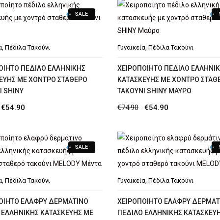
was:
τιμή
SALE
€84.90.
είναι:
€74.90.
α
,
Πέδιλα Τακούνι
Γυναικεία
,
Πέδιλα Τακούνι
ΟΊΗΤΟ ΠΈΔΙΛΟ ΕΛΛΗΝΙΚΉΣ
XΕΙΡΟΠΟΊΗΤΟ ΠΈΔΙΛΟ ΕΛΛΗΝΙ
ΕΥΉΣ ΜΕ ΧΟΝΤΡΌ ΣΤΑΘΕΡΌ
ΚΑΤΑΣΚΕΥΉΣ ΜΕ ΧΟΝΤΡΌ ΣΤΑΘ
Ι SHINY
ΤΑΚΟΎΝΙ SHINY MΑΎΡΟ
Original
Η
Original
Η
€
54.90
€
74.90
€
54.90
price
τρέχουσα
price
τρέχουσα
was:
τιμή
was:
τιμή
SALE
€74.90.
είναι:
€74.90.
είναι:
€54.90.
€54.90.
α
,
Πέδιλα Τακούνι
Γυναικεία
,
Πέδιλα Τακούνι
ΟΊΗΤΟ ΕΛΑΦΡΎ ΔΕΡΜΆΤΙΝΟ
ΧΕΙΡΟΠΟΊΗΤΟ ΕΛΑΦΡΎ ΔΕΡΜΆΤ
 ΕΛΛΗΝΙΚΉΣ ΚΑΤΑΣΚΕΥΉΣ ΜΕ
ΠΈΔΙΛΟ ΕΛΛΗΝΙΚΉΣ ΚΑΤΑΣΚΕΥ