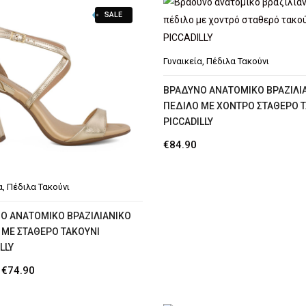
SALE
Γυναικεία
,
Πέδιλα Τακούνι
ΒΡΑΔΥΝΌ ΑΝΑΤΟΜΙΚΌ ΒΡΑΖΙΛΙ
ΠΈΔΙΛΟ ΜΕ ΧΟΝΤΡΌ ΣΤΑΘΕΡΌ 
PICCADILLY
€
84.90
α
,
Πέδιλα Τακούνι
Ό ΑΝΑΤΟΜΙΚΌ ΒΡΑΖΙΛΙΆΝΙΚΟ
 ΜΕ ΣΤΑΘΕΡΌ ΤΑΚΟΎΝΙ
LLY
Original
Η
€
74.90
price
τρέχουσα