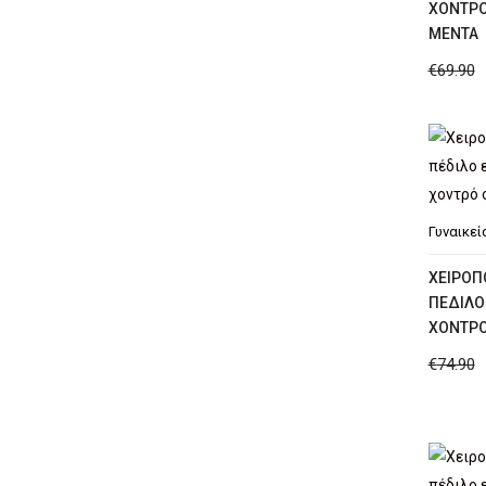
ΧΟΝΤΡΌ
MΈΝΤΑ
€
69.90
Γυναικεί
ΧΕΙΡΟΠ
ΠΈΔΙΛΟ
ΧΟΝΤΡΌ
€
74.90