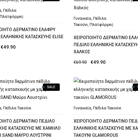
€49.90.
€49.90.
α
,
Πέδιλα
Πλατφόρμες
Γυναικεία
,
Πέδιλα
Τακούνι
,
Πλατφόρμες
ΟΊΗΤΟ ΔΕΡΜΆΤΙΝΟ ΕΛΑΦΡΎ
 ΕΛΛΗΝΙΚΉΣ ΚΑΤΑΣΚΕΥΉΣ ELISE
XΕΙΡΟΠΟΊΗΤΟ ΔΕΡΜΆΤΙΝΟ ΕΛΑ
ΠΈΔΙΛΟ ΕΛΛΗΝΙΚΉΣ ΚΑΤΑΣΚΕΥΉ
Original
Η
€
49.90
ΧΑΛΚΌΣ
price
τρέχουσα
Original
Η
€
69.90
€
49.90
was:
τιμή
price
τρέχουσα
€69.90.
είναι:
was:
τιμή
€49.90.
SALE
€69.90.
είναι:
€49.90.
α
,
Πέδιλα Τακούνι
Γυναικεία
,
Πέδιλα Τακούνι
ΟΊΗΤΟ ΔΕΡΜΆΤΙΝΟ ΠΈΔΙΛΟ
ΧΕΙΡΟΠΟΊΗΤΟ ΔΕΡΜΆΤΙΝΟ ΠΈΔ
ΚΉΣ ΚΑΤΑΣΚΕΥΉΣ ΜΕ ΧΑΜΗΛΌ
ΕΛΛΗΝΙΚΉΣ ΚΑΤΑΣΚΕΥΉΣ ΜΕ Χ
Ι SAND ΜΑΎΡΟ ΛΟΥΣΤΡΊΝΙ
ΤΑΚΟΎΝΙ GLAMOROUS