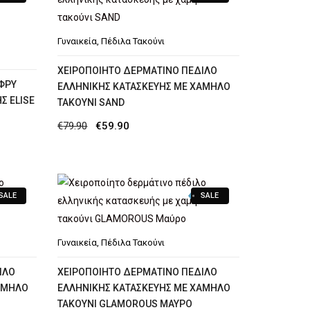
€69.90.
είναι:
€49.90.
Γυναικεία
,
Πέδιλα Τακούνι
XΕΙΡΟΠΟΊΗΤΟ ΔΕΡΜΆΤΙΝΟ ΠΈΔΙΛΟ
ΦΡΎ
ΕΛΛΗΝΙΚΉΣ ΚΑΤΑΣΚΕΥΉΣ ΜΕ ΧΑΜΗΛΌ
Σ ELISE
ΤΑΚΟΎΝΙ SAND
Original
Η
€
79.90
€
59.90
price
τρέχουσα
was:
τιμή
€79.90.
είναι:
SALE
SALE
€59.90.
Γυναικεία
,
Πέδιλα Τακούνι
ΙΛΟ
ΧΕΙΡΟΠΟΊΗΤΟ ΔΕΡΜΆΤΙΝΟ ΠΈΔΙΛΟ
ΑΜΗΛΌ
ΕΛΛΗΝΙΚΉΣ ΚΑΤΑΣΚΕΥΉΣ ΜΕ ΧΑΜΗΛΌ
ΤΑΚΟΎΝΙ GLAMOROUS ΜΑΎΡΟ