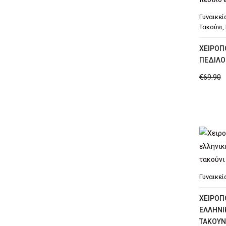
Γυναικεί
Τακούνι
,
XΕΙΡΟΠ
ΠΈΔΙΛΟ
€
69.90
Γυναικεί
XΕΙΡΟΠ
ΕΛΛΗΝΙ
ΤΑΚΟΎΝ