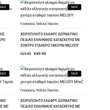
SALE
SALE
Γυναικεία
,
Πέδιλα Τακούνι
ΚΉΣ
ΧΕΙΡΟΠΟΊΗΤΟ ΕΛΑΦΡΎ ΔΕΡΜΆΤΙΝΟ
ΕΡΌ
ΠΈΔΙΛΟ ΕΛΛΗΝΙΚΉΣ ΚΑΤΑΣΚΕΥΉΣ ΜΕ
ΧΟΝΤΡΌ ΣΤΑΘΕΡΌ ΤΑΚΟΎΝΙ MELODY
Original
Η
€
69.90
€
49.90
price
τρέχουσα
was:
τιμή
SALE
SALE
€69.90.
είναι:
€49.90.
Γυναικεία
,
Πέδιλα Τακούνι
ΙΝΟ
ΧΕΙΡΟΠΟΊΗΤΟ ΕΛΑΦΡΎ ΔΕΡΜΆΤΙΝΟ
ΉΣ ΜΕ
ΠΈΔΙΛΟ ΕΛΛΗΝΙΚΉΣ ΚΑΤΑΣΚΕΥΉΣ ΜΕ