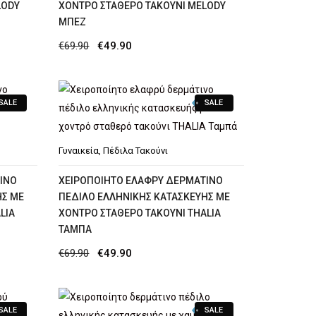
LODY
ΧΟΝΤΡΌ ΣΤΑΘΕΡΌ ΤΑΚΟΎΝΙ MELODY
ΜΠΕΖ
Original
Η
€
69.90
€
49.90
price
τρέχουσα
was:
τιμή
SALE
SALE
€69.90.
είναι:
€49.90.
Γυναικεία
,
Πέδιλα Τακούνι
ΙΝΟ
XΕΙΡΟΠΟΊΗΤΟ ΕΛΑΦΡΎ ΔΕΡΜΆΤΙΝΟ
ΉΣ ΜΕ
ΠΈΔΙΛΟ ΕΛΛΗΝΙΚΉΣ ΚΑΤΑΣΚΕΥΉΣ ΜΕ
LIA
ΧΟΝΤΡΌ ΣΤΑΘΕΡΌ ΤΑΚΟΎΝΙ THALIA
ΤΑΜΠΆ
Original
Η
€
69.90
€
49.90
price
τρέχουσα
was:
τιμή
SALE
SALE