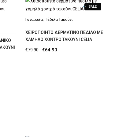
SALE
Γυναικεία
,
Πέδιλα Τακούνι
XΕΙΡΟΠΟΊΗΤΟ ΔΕΡΜΆΤΙΝΟ ΠΈΔΙΛΟ ΜΕ
ΧΑΜΗΛΌ ΧΟΝΤΡΌ ΤΑΚΟΎΝΙ CELIA
ΆΝΙΚΟ
ΤΑΚΟΎΝΙ
Original
Η
€
79.90
€
64.90
price
τρέχουσα
was:
τιμή
€79.90.
είναι:
€64.90.