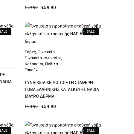
Original
Η
€
79.90
€
59.90
price
τρέχουσα
was:
τιμή
SALE
SALE
€79.90.
είναι:
€59.90.
Γόβες
,
Γυναικεία
,
Γυναικεία καλοκαίρι
,
Καλοκαίρι
,
Πέδιλα
Τακούνι
ΕΡΉ
NADIA
ΓΥΝΑΙΚΕΊΑ ΧΕΙΡΟΠΟΊΗΤΗ ΣΤΑΘΕΡΉ
ΓΌΒΑ ΕΛΛΗΝΙΚΉΣ ΚΑΤΑΣΚΕΥΉΣ NADIA
ΜΑΎΡΟ ΔΈΡΜΑ
Original
Η
€
64.90
€
54.90
price
τρέχουσα
was:
τιμή
SALE
SALE
€64.90.
είναι: