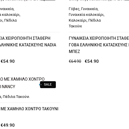
υναικεία
,
Γόβες
,
Γυναικεία
,
α καλοκαίρι
,
Γυναικεία καλοκαίρι
,
ρι
,
Πέδιλα
Καλοκαίρι
,
Πέδιλα
Τακούνι
ΕΊΑ ΧΕΙΡΟΠΟΊΗΤΗ ΣΤΑΘΕΡΉ
ΓΥΝΑΙΚΕΊΑ ΧΕΙΡΟΠΟΊΗΤΗ ΣΤΑΘ
ΛΛΗΝΙΚΉΣ ΚΑΤΑΣΚΕΥΉΣ NADIA
ΓΌΒΑ ΕΛΛΗΝΙΚΉΣ ΚΑΤΑΣΚΕΥΉΣ 
ΜΠΕΖ
Original
Η
Original
Η
€
54.90
€
64.90
€
54.90
price
τρέχουσα
price
τρέχουσα
was:
τιμή
was:
τιμή
SALE
€64.90.
είναι:
€64.90.
είναι:
€54.90.
€54.90.
α
,
Πέδιλα Τακούνι
 ΜΕ ΧΑΜΗΛΟ ΧΟΝΤΡΟ ΤΑΚΟΥΝΙ
Original
Η
€
49.90