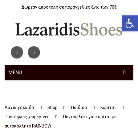
Δωρεάν αποστολή σε παραγγελίες άνω των 70€
Αν
MENU
ΓΥΝΑΙΚΕΊΑ
ΑΝΔΡΙΚΆ
Sneakers
Αρχική σελίδα
Shop
Παιδικά
Κορίτσι
ΠΑΙΔΙΚΆ
Αθλητικά
Sneakers
Παντόφλες χειμερινές
Παντοφλάκι για κορίτσι με
ΤΣΆΝΤΕΣ
Ανατομικά
Αθλητικά
Αγόρι
αυτοκόλλητο RAINBOW
ΖΏΝΕΣ
Μοκασίνια – Μπαλαρίνες
Μποτάκια
Κοριτσι
Αθλητικά