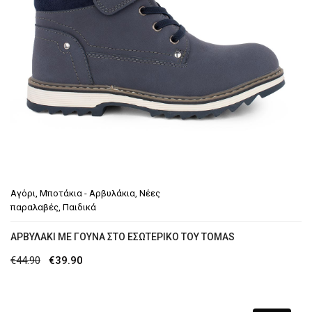
Αγόρι
,
Μποτάκια - Αρβυλάκια
,
Νέες
παραλαβές
,
Παιδικά
ΑΡΒΥΛΆΚΙ ΜΕ ΓΟΎΝΑ ΣΤΟ ΕΣΩΤΕΡΙΚΌ ΤΟΥ TOMAS
Original
Η
€
44.90
€
39.90
price
τρέχουσα
was:
τιμή