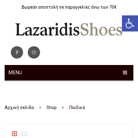
Δωρεάν αποστολή σε παραγγελίες άνω των 70€
Αν
MENU
ΓΥΝΑΙΚΕΊΑ
Sneakers
Αρχική σελίδα
Shop
Παιδικά
Αθλητικά
Ανατομικά
Μοκασίνια – Μπαλαρίνες