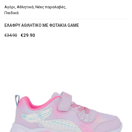
Αγόρι
,
Αθλητικά
,
Νέες παραλαβές
,
Παιδικά
EΛΑΦΡΎ ΑΘΛΗΤΙΚΌ ΜΕ ΦΩΤΆΚΙΑ GAME
Original
Η
€
34.90
€
29.90
price
τρέχουσα
was:
τιμή
€34.90.
είναι:
€29.90.