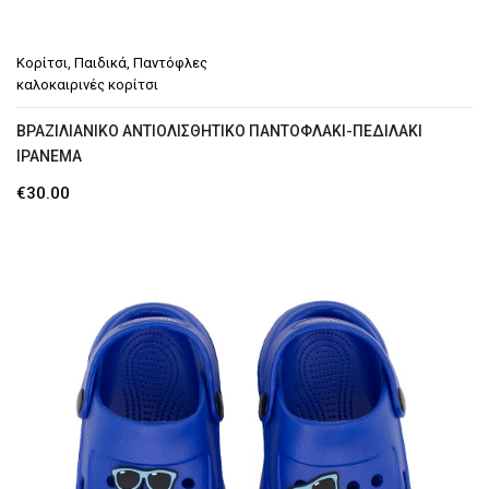
Μποτάκια Αρβυλάκια
Παντόφλες Χειμερινές
Κορίτσι
,
Παιδικά
,
Παντόφλες
καλοκαιρινές κορίτσι
Γαλότσες Θερμομπότες
BΡΑΖΙΛΙΆΝΙΚΟ ΑΝΤΙΟΛΙΣΘΗΤΙΚΌ ΠΑΝΤΟΦΛΆΚΙ-ΠΕΔΙΛΆΚΙ
ΤΣΆΝΤΕΣ
IPANEMA
ΖΏΝΕΣ
€
30.00
Ζώνες ανδρικές
GR
En