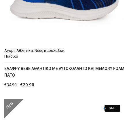
Αγόρι
,
Αθλητικά
,
Νέες παραλαβές
,
Παιδικά
ΕΛΑΦΡΎ BEBE ΑΘΛΗΤΙΚΌ ΜΕ ΑΥΤΟΚΌΛΛΗΤΟ ΚΑΙ MEMORY FOAM
ΠΆΤΟ
Original
Η
€
34.90
€
29.90
price
τρέχουσα
was:
τιμή
Νέο
SALE
€34.90.
είναι:
€29.90.