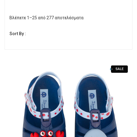
Γόβες
Βλέπετε 1–25 από 277 αποτελέσματα
Εσπαντρίγες
Sort By :
Πέδιλα Χαμηλά
Πλατφόρμες
Πέδιλα τακούνι
SALE
Παντόφλες καλοκαιρινές εξόδου
Σαγιονάρες-Παντόφλες
Γούνινα Ζεστά Μποτάκια
Μποτάκια
Μποτάκια Τακούνι
Μπότες