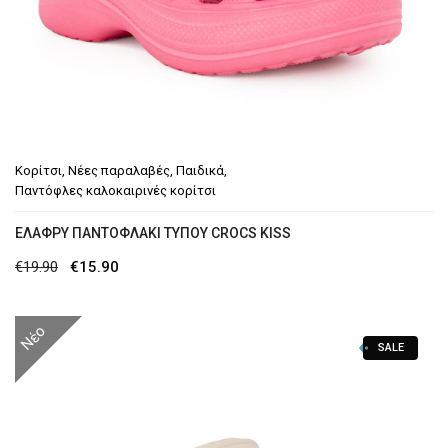
Κορίτσι
,
Νέες παραλαβές
,
Παιδικά
,
Παντόφλες καλοκαιρινές κορίτσι
ΕΛΑΦΡΎ ΠΑΝΤΟΦΛΆΚΙ ΤΎΠΟΥ CROCS KISS
Original
Η
€
19.90
€
15.90
price
τρέχουσα
was:
τιμή
Νέο
SALE
€19.90.
είναι:
€15.90.