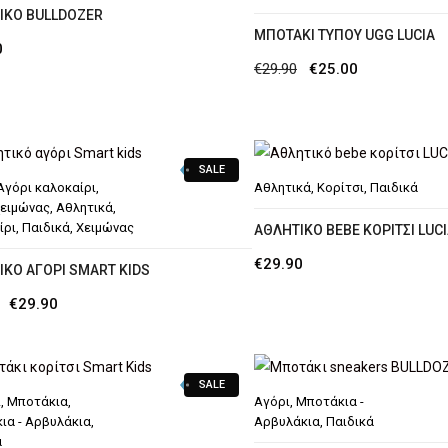
ΙΚΌ BULLDOZER
MΠΟΤΆΚΙ ΤΎΠΟΥ UGG LUCIA
0
Original
Η
€
29.90
€
25.00
price
τρέχουσα
was:
τιμή
€29.90.
είναι:
SALE
€25.00.
Αγόρι καλοκαίρι
,
Αθλητικά
,
Κορίτσι
,
Παιδικά
χειμώνας
,
Αθλητικά
,
ίρι
,
Παιδικά
,
Χειμώνας
ΑΘΛΗΤΙΚΌ BEBE ΚΟΡΊΤΣΙ LUC
€
29.90
ΙΚΌ ΑΓΌΡΙ SMART KIDS
Original
Η
€
29.90
price
τρέχουσα
was:
τιμή
SALE
€34.90.
είναι:
ι
,
Μποτάκια
,
Αγόρι
,
Μποτάκια -
€29.90.
ια - Αρβυλάκια
,
Αρβυλάκια
,
Παιδικά
ά