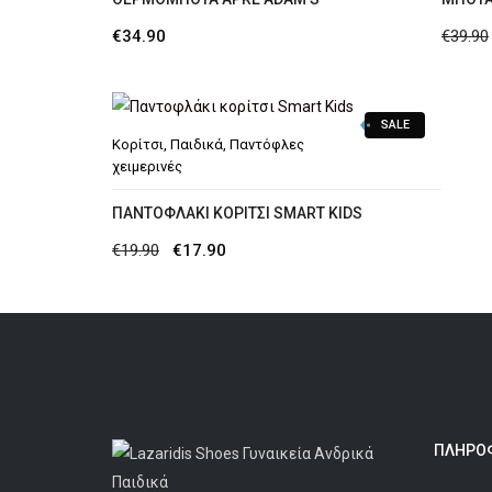
€
34.90
€
39.90
SALE
Κορίτσι
,
Παιδικά
,
Παντόφλες
χειμερινές
ΠΑΝΤΟΦΛΆΚΙ ΚΟΡΊΤΣΙ SMART KIDS
Original
Η
€
19.90
€
17.90
price
τρέχουσα
was:
τιμή
€19.90.
είναι:
€17.90.
ΠΛΗΡΟΦ