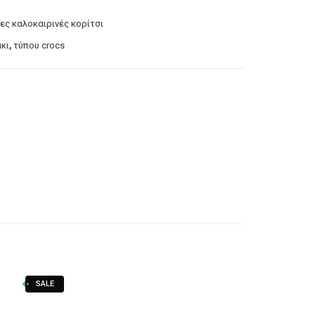
ς καλοκαιρινές κορίτσι
,
κι
τύπου crocs
SALE