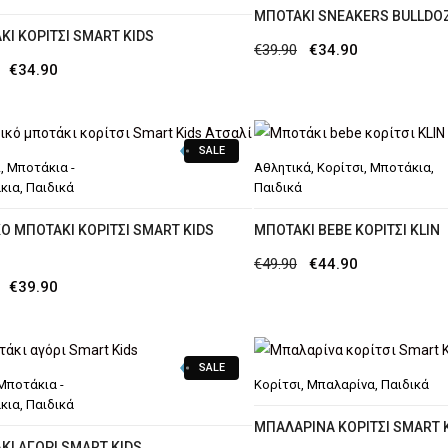
MΠΟΤΆΚΙ SNEAKERS BULLDO
ΚΙ ΚΟΡΊΤΣΙ SMART KIDS
Original
Η
€
39.90
€
34.90
Original
Η
€
34.90
price
τρέχουσα
price
τρέχουσα
was:
τιμή
was:
τιμή
€39.90.
είναι:
SALE
€44.90.
είναι:
€34.90.
ι
,
Μποτάκια -
Αθλητικά
,
Κορίτσι
,
Μποτάκια
,
€34.90.
κια
,
Παιδικά
Παιδικά
Ό ΜΠΟΤΆΚΙ ΚΟΡΊΤΣΙ SMART KIDS
ΜΠΟΤΆΚΙ BEBE ΚΟΡΊΤΣΙ KLIN
Ί
Original
Η
€
49.90
€
44.90
Original
Η
€
39.90
price
τρέχουσα
price
τρέχουσα
was:
τιμή
was:
τιμή
€49.90.
είναι:
SALE
€44.90.
είναι:
€44.90.
Μποτάκια -
Κορίτσι
,
Μπαλαρίνα
,
Παιδικά
€39.90.
κια
,
Παιδικά
ΜΠΑΛΑΡΊΝΑ ΚΟΡΊΤΣΙ SMART 
ΚΙ ΑΓΌΡΙ SMART KIDS