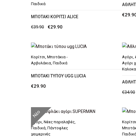
Παιδικά
ΑΘΛΗΤ
€
29.9
MΠΟΤΆΚΙ ΚΟΡΊΤΣΙ ΑLICE
Original
Η
€
39.90
€
29.90
price
τρέχουσα
was:
τιμή
€39.90.
είναι:
Κορίτσι
,
Μποτάκια -
Αγόρι
,
€29.90.
Αρβυλάκια
,
Παιδικά
Αγόρι 
Καλοκα
ΜΠΟΤΆΚΙ ΤΎΠΟΥ UGG LUCIA
AΘΛΗΤ
€
29.90
€
34.90
Νέο
Αγόρι
,
Νέες παραλαβές
,
Κορίτσ
Παιδικά
,
Πάντοφλες
Μποτάκ
χειμερινές
Παιδικ