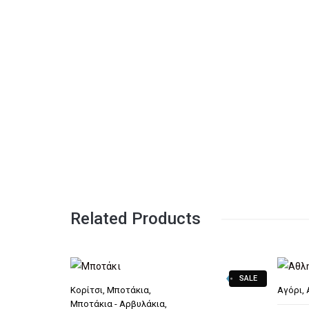
Related Products
SALE
Κορίτσι
,
Μποτάκια
,
Αγόρι
,
Μποτάκια - Αρβυλάκια
,