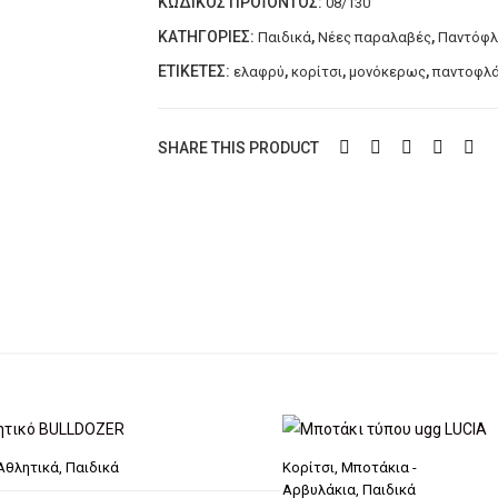
ΚΩΔΙΚΌΣ ΠΡΟΪΌΝΤΟΣ:
08/130
ποσότητα
ΚΑΤΗΓΟΡΊΕΣ:
,
,
Παιδικά
Νέες παραλαβές
Παντόφλε
ΕΤΙΚΈΤΕΣ:
,
,
,
ελαφρύ
κορίτσι
μονόκερως
παντοφλά
SHARE THIS PRODUCT
Αθλητικά
,
Παιδικά
Κορίτσι
,
Μποτάκια -
Αρβυλάκια
,
Παιδικά