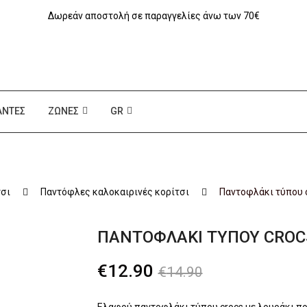
Δωρεάν αποστολή σε παραγγελίες άνω των 70€
ΆΝΤΕΣ
ΖΏΝΕΣ
GR
τσι
Παντόφλες καλοκαιρινές κορίτσι
Παντοφλάκι τύπου 
ΠΑΝΤΟΦΛΆΚΙ ΤΎΠΟΥ CROC
Original
Η
€
12.90
€
14.90
price
τρέχουσα