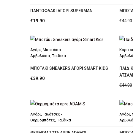
ΠΑΝΤΟΦΛΆΚΙ ΑΓΌΡΙ SUPERMAN
ΜΠΟΤΆ
€
19.90
€
44.90
Αγόρι
,
Μποτάκια -
Κορίτσ
Αρβυλάκια
,
Παιδικά
Αρβυλά
MΠΟΤΆΚΙ SNEAKERS ΑΓΌΡΙ SMART KIDS
ΠΑΙΔΙΚ
AΤΣΑΛ
€
39.90
€
44.90
Αγόρι
,
Γαλότσες -
Αγόρι
,
Θερμομπότες
,
Παιδικά
Αρβυλά
ΘΕΡΜΟΜΠΌΤΑ APRE ADAM’S
MΠΟΤΆ