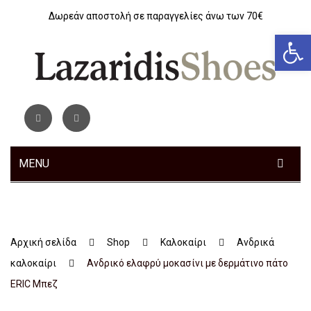
Δωρεάν αποστολή σε παραγγελίες άνω των 70€
Αν
MENU
ΓΥΝΑΙΚΕΊΑ
ΑΝΔΡΙΚΆ
Sneakers
Αρχική σελίδα
Shop
Καλοκαίρι
Ανδρικά
ΠΑΙΔΙΚΆ
Αθλητικά
Sneakers
καλοκαίρι
Ανδρικό ελαφρύ μοκασίνι με δερμάτινο πάτο
ΤΣΆΝΤΕΣ
Ανατομικά
Αθλητικά
Αγόρι
ERIC Μπεζ
ΖΏΝΕΣ
Μοκασίνια – Μπαλαρίνες
Μποτάκια
Κοριτσι
Αθλητικά