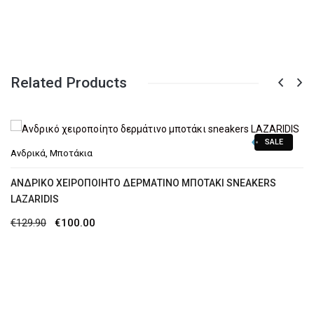
Related Products
SALE
Ανδρικά
,
Μποτάκια
AΝΔΡΙΚΌ ΧΕΙΡΟΠΟΊΗΤΟ ΔΕΡΜΆΤΙΝΟ ΜΠΟΤΆΚΙ SNEAKERS
LAZARIDIS
Original
Η
€
129.90
€
100.00
price
τρέχουσα
was:
τιμή
€129.90.
είναι:
€100.00.