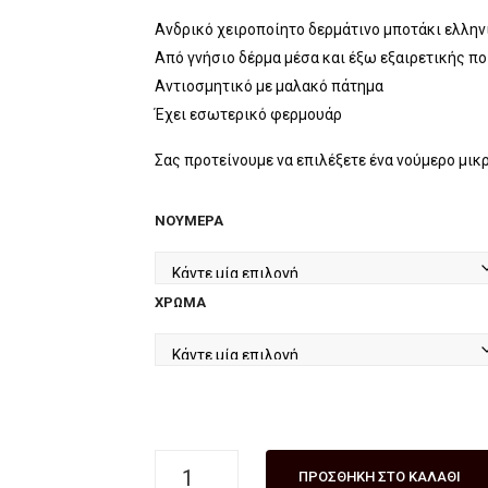
price
τρέχουσα
was:
τιμή
Ανδρικό χειροποίητο δερμάτινο μποτάκι ελλη
Από γνήσιο δέρμα μέσα και έξω εξαιρετικής π
€129.90.
είναι:
Αντιοσμητικό με μαλακό πάτημα
€99.90.
Έχει εσωτερικό φερμουάρ
Σας προτείνουμε να επιλέξετε ένα νούμερο μικ
ΝΟΎΜΕΡΑ
ΧΡΏΜΑ
Aνδρικό
ΠΡΟΣΘΉΚΗ ΣΤΟ ΚΑΛΆΘΙ