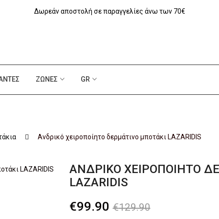
Δωρεάν αποστολή σε παραγγελίες άνω των 70€
ΆΝΤΕΣ
ΖΏΝΕΣ
GR
τάκια
Aνδρικό χειροποίητο δερμάτινο μποτάκι LAZARIDIS
AΝΔΡΙΚΌ ΧΕΙΡΟΠΟΊΗΤΟ Δ
LAZARIDIS
Original
Η
€
99.90
€
129.90