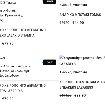
SALE
Ανδρικά
,
Μποτάκια
rs
,
Ανδρικά
,
ΑΝΔΡΙΚΌ ΜΠΟΤΆΚΙ TOMAS
ίρι
,
Προσφορές
,
ας
Original
Η
€
59.90
€
44.90
price
τρέχουσα
ΚΌ ΧΕΙΡΟΠΟΊΗΤΟ ΔΕΡΜΆΤΙΝΟ
ERS LAZARIDIS ΤΑΜΠΆ
was:
τιμή
Original
Η
€
79.90
€59.90.
είναι:
price
τρέχουσα
€44.90.
was:
τιμή
SALE
€97.90.
είναι:
rs
,
Αθλητικά
,
Ανδρικά
,
€79.90.
ά
,
Ανδρικά καλοκαίρι
,
Ανδρικά
,
Μποτάκια
ίρι
,
Χειμώνας
ΧΕΙΡΟΠΟΊΗΤΟ ΜΠΟΤΆΚΙ ΔΕΡ
ΚΌ ΧΕΙΡΟΠΟΊΗΤΟ ΔΕΡΜΆΤΙΝΟ
SNEAKERS LAZARIDIS
ERS LAZARIDIS
Original
Η
€
114.90
€
89.90
Original
Η
€
79.90
price
τρέχουσα