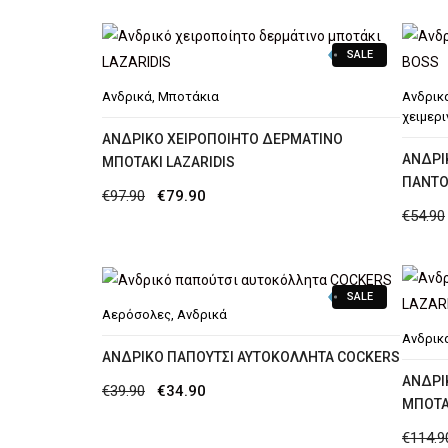
€97.90.
είναι:
€74.90.
SALE
Ανδρικά
,
Μποτάκια
Ανδρικ
χειμερι
AΝΔΡΙΚΌ ΧΕΙΡΟΠΟΊΗΤΟ ΔΕΡΜΆΤΙΝΟ
ΑΝΔΡΙ
ΜΠΟΤΆΚΙ LAZARIDIS
ΠΑΝΤΌ
Original
Η
€
97.90
€
79.90
€
54.90
price
τρέχουσα
was:
τιμή
€97.90.
είναι:
SALE
€79.90.
Αερόσολες
,
Ανδρικά
Ανδρικ
ΑΝΔΡΙΚΌ ΠΑΠΟΎΤΣΙ ΑΥΤΟΚΌΛΛΗΤΑ COCKERS
AΝΔΡΙ
Original
Η
€
39.90
€
34.90
ΜΠΟΤΆ
price
τρέχουσα
€
114.9