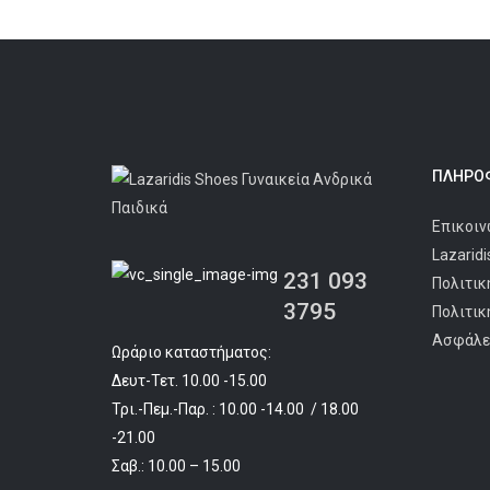
price
τρέχουσα
was:
τιμή
€49.90.
είναι:
€44.90.
ΠΛΗΡΟΦ
Επικοιν
Lazarid
231 093
Πολιτικ
3795
Πολιτικ
Ασφάλε
Ωράριο καταστήματος:
Δευτ-Τετ. 10.00 -15.00
Τρι.-Πεμ.-Παρ. : 10.00 -14.00 / 18.00
-21.00
Σαβ.: 10.00 – 15.00