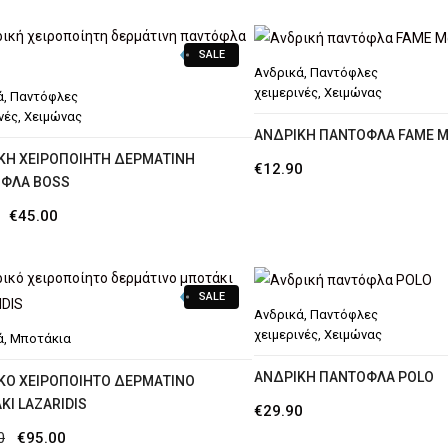
price
τρέχουσα
was:
τιμή
was:
τιμή
€114.90.
είναι:
SALE
€97.90.
είναι:
Ανδρικά
,
Παντόφλες
€89.90.
€79.90.
χειμερινές
,
Χειμώνας
ά
,
Παντόφλες
νές
,
Χειμώνας
AΝΔΡΙΚΉ ΠΑΝΤΌΦΛΑ FAME 
ΚΉ ΧΕΙΡΟΠΟΊΗΤΗ ΔΕΡΜΆΤΙΝΗ
€
12.90
ΦΛΑ BOSS
Original
Η
€
45.00
price
τρέχουσα
was:
τιμή
SALE
€54.90.
είναι:
Ανδρικά
,
Παντόφλες
€45.00.
χειμερινές
,
Χειμώνας
ά
,
Μποτάκια
ΑΝΔΡΙΚΉ ΠΑΝΤΌΦΛΑ POLO
ΚΌ ΧΕΙΡΟΠΟΊΗΤΟ ΔΕΡΜΆΤΙΝΟ
ΚΙ LAZARIDIS
€
29.90
Original
Η
0
€
95.00