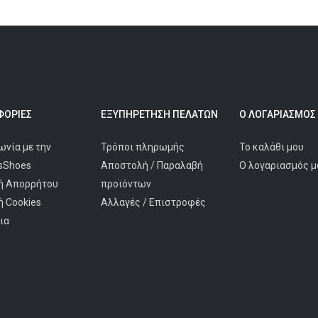
ΟΡΊΕΣ
ΕΞΥΠΗΡΈΤΗΣΗ ΠΕΛΑΤΩΝ
Ο ΛΟΓΑΡΙΑΣΜΌΣ
ωνία με την
Τρόποι πληρωμής
Το καλάθι μου
isShoes
Αποστολή / Παραλαβή
Ο λογαριασμός μ
ή Απορρήτου
προϊόντων
ή Cookies
Αλλαγές / Επιστροφές
ια