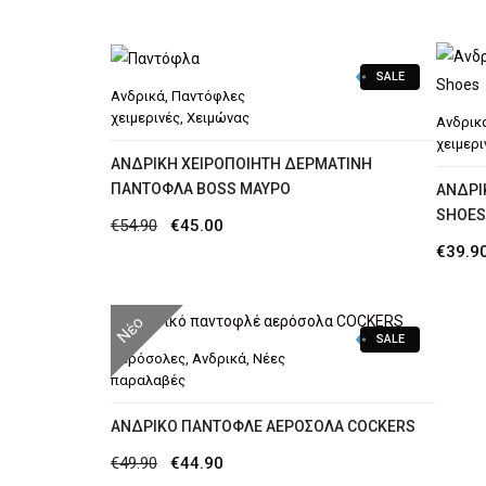
was:
τιμή
€39.90.
είναι:
€34.90.
SALE
Ανδρικά
,
Παντόφλες
χειμερινές
,
Χειμώνας
Ανδρικ
χειμερι
ΑΝΔΡΙΚΉ ΧΕΙΡΟΠΟΊΗΤΗ ΔΕΡΜΆΤΙΝΗ
ΠΑΝΤΌΦΛΑ BOSS ΜΑΎΡΟ
AΝΔΡΙ
SHOES
Original
Η
€
54.90
€
45.00
€
39.9
price
τρέχουσα
was:
τιμή
€54.90.
είναι:
Νέο
SALE
€45.00.
Αερόσολες
,
Ανδρικά
,
Νέες
παραλαβές
ΑΝΔΡΙΚΌ ΠΑΝΤΟΦΛΈ ΑΕΡΌΣΟΛΑ COCKERS
Original
Η
€
49.90
€
44.90