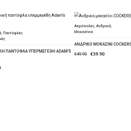
price
τρέχουσα
was:
τιμή
€114.90.
είναι:
Αερόσολες
,
Ανδρικά
,
€95.00.
Μοκασίνια
ά
,
Παντόφλες
νές
ΑΝΔΡΙΚΌ ΜΟΚΑΣΊΝΙ COCKER
ΚΉ ΠΑΝΤΌΦΛΑ ΥΠΕΡΜΕΓΈΘΗ ADAM’S
Original
Η
€
49.90
€
39.90
price
τρέχουσα
0
was:
τιμή
€49.90.
είναι:
€39.90.