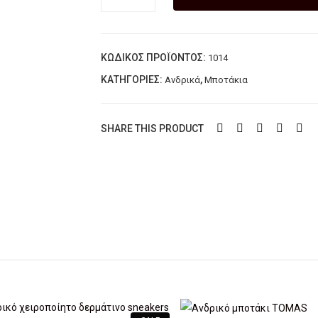
χειροποίητο
δερμάτινο
μποτάκι
ΚΩΔΙΚΌΣ ΠΡΟΪΌΝΤΟΣ:
1014
LAZARIDIS
ποσότητα
ΚΑΤΗΓΟΡΊΕΣ:
,
Ανδρικά
Μποτάκια
SHARE THIS PRODUCT