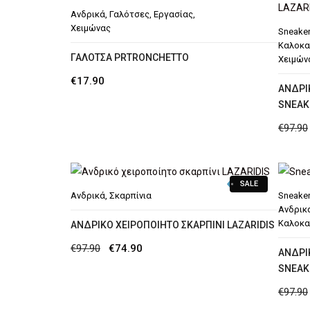
Ανδρικά
,
Γαλότσες
,
Εργασίας
,
Χειμώνας
Sneake
Καλοκα
ΓΑΛΟΤΣΑ PRTRONCHETTO
Χειμών
€
17.90
ΑΝΔΡΙ
SNEAK
€
97.90
SALE
Ανδρικά
,
Σκαρπίνια
Sneake
Ανδρικ
Καλοκα
AΝΔΡΙΚΌ ΧΕΙΡΟΠΟΊΗΤΟ ΣΚΑΡΠΊΝΙ LAZARIDIS
Original
Η
€
97.90
€
74.90
ΑΝΔΡΙ
price
τρέχουσα
SNEAK
was:
τιμή
€
97.90