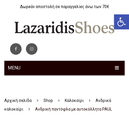
Δωρεάν αποστολή σε παραγγελίες άνω των 70€
Αν
MENU
ΓΥΝΑΙΚΕΊΑ
ΑΝΔΡΙΚΆ
Sneakers
Αρχική σελίδα
Shop
Καλοκαίρι
Ανδρικά
ΠΑΙΔΙΚΆ
Αθλητικά
Sneakers
καλοκαίρι
Aνδρική παντόφλα με αυτοκόλλητα PAUL
ΤΣΆΝΤΕΣ
Ανατομικά
Αθλητικά
Αγόρι
ΖΏΝΕΣ
Μοκασίνια – Μπαλαρίνες
Μποτάκια
Κοριτσι
Αθλητικά