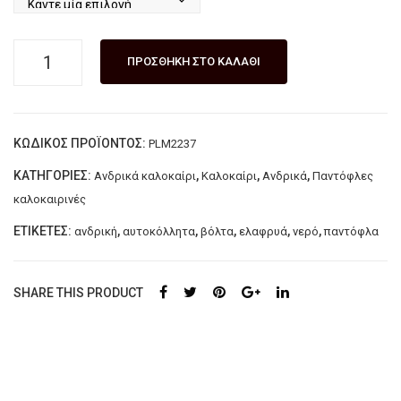
Aνδρική
ΠΡΟΣΘΉΚΗ ΣΤΟ ΚΑΛΆΘΙ
παντόφλα
με
αυτοκόλλητα
ΚΩΔΙΚΌΣ ΠΡΟΪΌΝΤΟΣ:
PLM2237
PAUL
ποσότητα
ΚΑΤΗΓΟΡΊΕΣ:
,
,
,
Ανδρικά καλοκαίρι
Καλοκαίρι
Ανδρικά
Παντόφλες
καλοκαιρινές
ΕΤΙΚΈΤΕΣ:
,
,
,
,
,
ανδρική
αυτοκόλλητα
βόλτα
ελαφρυά
νερό
παντόφλα
SHARE THIS PRODUCT