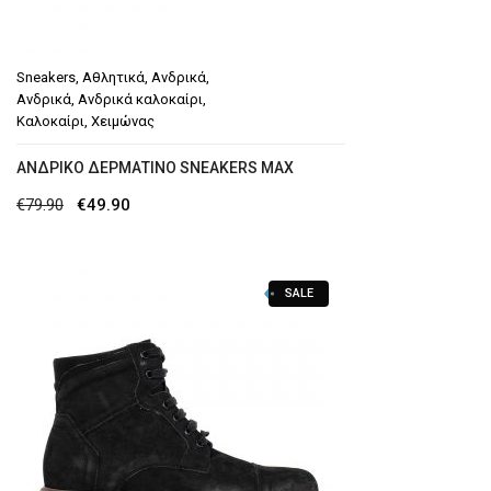
Sneakers
,
Αθλητικά
,
Ανδρικά
,
Ανδρικά
,
Ανδρικά καλοκαίρι
,
Καλοκαίρι
,
Χειμώνας
ΑΝΔΡΙΚΌ ΔΕΡΜΆΤΙΝΟ SNEAKERS MAX
Original
Η
€
79.90
€
49.90
price
τρέχουσα
was:
τιμή
SALE
€79.90.
είναι:
€49.90.