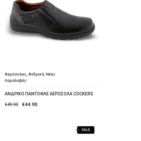
Αερόσολες
,
Ανδρικά
,
Νέες
παραλαβές
ΑΝΔΡΙΚΌ ΠΑΝΤΟΦΛΈ ΑΕΡΌΣΟΛΑ COCKERS
Original
Η
€
49.90
€
44.90
price
τρέχουσα
was:
τιμή
SALE
€49.90.
είναι: