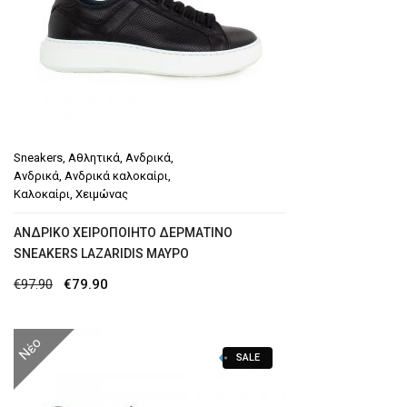
Sneakers
,
Αθλητικά
,
Ανδρικά
,
Ανδρικά
,
Ανδρικά καλοκαίρι
,
Καλοκαίρι
,
Χειμώνας
AΝΔΡΙΚΌ ΧΕΙΡΟΠΟΊΗΤΟ ΔΕΡΜΆΤΙΝΟ
SNEAKERS LAZARIDIS ΜΑΎΡΟ
Original
Η
€
97.90
€
79.90
price
τρέχουσα
was:
τιμή
Νέο
SALE
€97.90.
είναι:
€79.90.