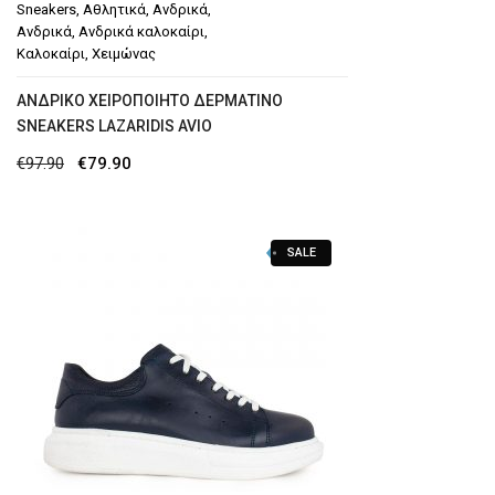
Sneakers
,
Αθλητικά
,
Ανδρικά
,
Ανδρικά
,
Ανδρικά καλοκαίρι
,
Καλοκαίρι
,
Χειμώνας
AΝΔΡΙΚΌ ΧΕΙΡΟΠΟΊΗΤΟ ΔΕΡΜΆΤΙΝΟ
SNEAKERS LAZARIDIS AVIO
Original
Η
€
97.90
€
79.90
price
τρέχουσα
was:
τιμή
SALE
€97.90.
είναι:
€79.90.