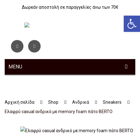
Δωρεάν αποστολή σε παραγγελίες άνω των 70€
Αν
MENU
ΓΥΝΑΙΚΕΊΑ
Sneakers
Αρχική σελίδα
Shop
Ανδρικά
Sneakers
Αθλητικά
Eλαφρύ casual ανδρικό με memory foam πάτο BERTO
Ανατομικά
Μοκασίνια – Μπαλαρίνες