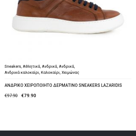
Sneakers
,
Αθλητικά
,
Ανδρικά
,
Ανδρικά
,
Ανδρικά καλοκαίρι
,
Καλοκαίρι
,
Χειμώνας
ΑΝΔΡΙΚΌ ΧΕΙΡΟΠΟΊΗΤΟ ΔΕΡΜΆΤΙΝΟ SNEAKERS LAZARIDIS
Original
Η
€
97.90
€
79.90
price
τρέχουσα
was:
τιμή
€97.90.
είναι:
€79.90.