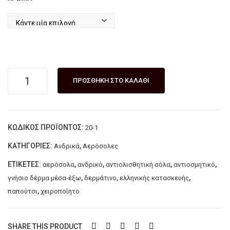
λέ
LAZ
ARI
DIS
Ανδρικό
ΠΡΟΣΘΉΚΗ ΣΤΟ ΚΑΛΆΘΙ
δερμάτινο
παπούτσι
αερόσολα
ΚΩΔΙΚΌΣ ΠΡΟΪΌΝΤΟΣ:
20-1
παντοφλέ
LAZARIDIS
ΚΑΤΗΓΟΡΊΕΣ:
,
Ανδρικά
Αερόσολες
Kαφέ
ΕΤΙΚΈΤΕΣ:
,
,
,
,
αερόσολα
ανδρικό
αντιολισθητική σόλα
αντιοσμητικό
ποσότητα
,
,
,
γνήσιο δέρμα μέσα-έξω
δερμάτινο
ελληνικής κατασκευής
,
παπούτσι
χειροποίητο
SHARE THIS PRODUCT