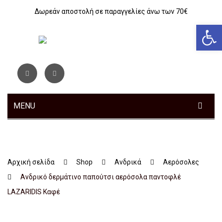
Δωρεάν αποστολή σε παραγγελίες άνω των 70€
Αν
MENU
ΓΥΝΑΙΚΕΊΑ
ΑΝΔΡΙΚΆ
Sneakers
Αρχική σελίδα
Shop
Ανδρικά
Αερόσολες
ΠΑΙΔΙΚΆ
Αθλητικά
Sneakers
Ανδρικό δερμάτινο παπούτσι αερόσολα παντοφλέ
ΤΣΆΝΤΕΣ
Ανατομικά
Αθλητικά
Αγόρι
LAZARIDIS Kαφέ
ΖΏΝΕΣ
Μοκασίνια – Μπαλαρίνες
Μποτάκια
Κοριτσι
Αθλητικά