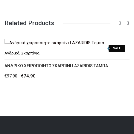
Related Products
SALE
Ανδρικά
,
Σκαρπίνια
AΝΔΡΙΚΌ ΧΕΙΡΟΠΟΊΗΤΟ ΣΚΑΡΠΊΝΙ LAZARIDIS TΑΜΠΆ
Original
Η
€
97.90
€
74.90
price
τρέχουσα
was:
τιμή
€97.90.
είναι:
€74.90.