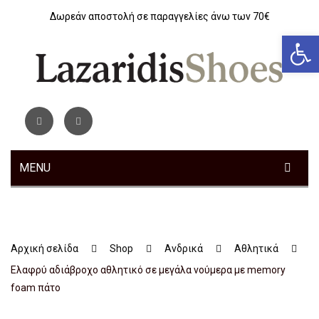
Δωρεάν αποστολή σε παραγγελίες άνω των 70€
Αν
MENU
ΓΥΝΑΙΚΕΊΑ
ΑΝΔΡΙΚΆ
Sneakers
Αρχική σελίδα
Shop
Ανδρικά
Αθλητικά
ΠΑΙΔΙΚΆ
Αθλητικά
Sneakers
Ελαφρύ αδιάβροχο αθλητικό σε μεγάλα νούμερα με memory
foam πάτο
ΤΣΆΝΤΕΣ
Ανατομικά
Αθλητικά
Αγόρι
ΖΏΝΕΣ
Μοκασίνια – Μπαλαρίνες
Μποτάκια
Κοριτσι
Αθλητικά