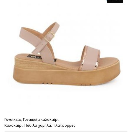
€54.90.
είναι:
Πλατφόρμες
€49.90.
Παντόφλες καλοκαιρινές εξόδου
Σαγιονάρες-Παντόφλες
Γαλότσες – Θερμομπότες
Τσάντες
Γυναικεία
,
Γυναικεία καλοκαίρι
,
Καλοκαίρι
,
Πέδιλα χαμηλά
,
Πλατφόρμες