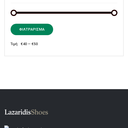
Ελάχι
Μέγισ
ΦΙΛΤΡΆΡΙΣΜΑ
τιμή
τιμή
Τιμή:
€40
—
€50