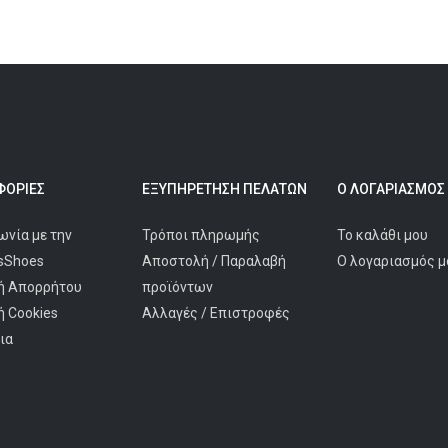
ΟΡΊΕΣ
ΕΞΥΠΗΡΈΤΗΣΗ ΠΕΛΑΤΩΝ
Ο ΛΟΓΑΡΙΑΣΜΌΣ
ωνία με την
Τρόποι πληρωμής
Το καλάθι μου
isShoes
Αποστολή / Παραλαβή
Ο λογαριασμός μ
ή Απορρήτου
προϊόντων
ή Cookies
Αλλαγές / Επιστροφές
ια