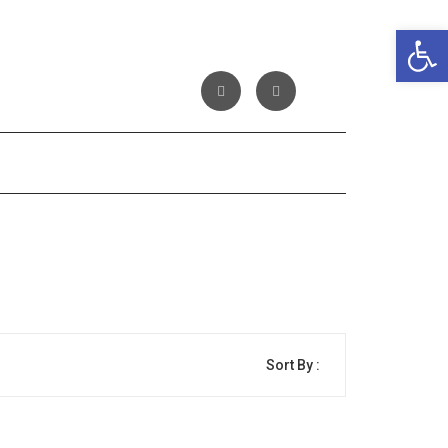
Αν
Sort By :