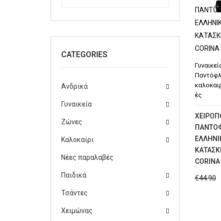
CATEGORIES
Γυναικεί
Παντόφλ
καλοκαι
Ανδρικά
ές
Γυναικεία
ΧΕΙΡΟΠ
Ζώνες
ΠΑΝΤΟ
ΕΛΛΗΝΙ
Καλοκαίρι
ΚΑΤΑΣΚ
Νέες παραλαβές
CORINA
Παιδικά
€
44.90
Τσάντες
Χειμώνας