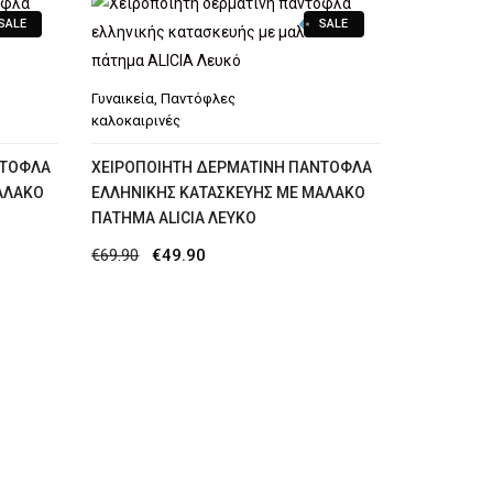
SALE
SALE
Γυναικεία
,
Παντόφλες
καλοκαιρινές
ΝΤΌΦΛΑ
XΕΙΡΟΠΟΊΗΤΗ ΔΕΡΜΆΤΙΝΗ ΠΑΝΤΌΦΛΑ
ΑΛΑΚΌ
ΕΛΛΗΝΙΚΉΣ ΚΑΤΑΣΚΕΥΉΣ ΜΕ ΜΑΛΑΚΌ
ΠΆΤΗΜΑ ALICIA ΛΕΥΚΌ
Original
Η
€
69.90
€
49.90
price
τρέχουσα
was:
τιμή
€69.90.
είναι:
€49.90.