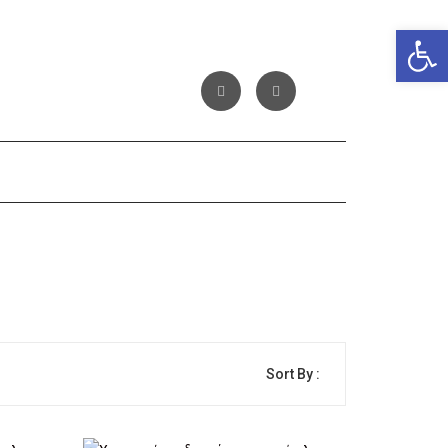
Αν
Sort By :