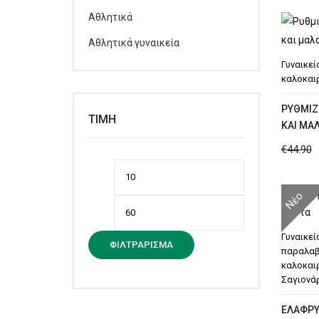
Αθλητικά
Αθλητικά γυναικεία
Γυναικεί
καλοκαι
ΡΥΘΜΙΖ
ΤΙΜΉ
ΚΑΙ ΜΑ
€
44.90
Ελάχιστη
Μέγιστη
τιμή
τιμή
Νέο
Γυναικεί
ΦΙΛΤΡΆΡΙΣΜΑ
παραλα
καλοκαιρ
Σαγιονά
ΕΛΑΦΡΥ