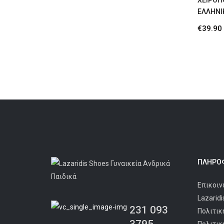
ΧΕΙΡΟΠ
ΕΛΛΗΝΙ
€
39.90
ΠΛΗΡΟΦ
Επικοιν
Lazarid
231 093
Πολιτικ