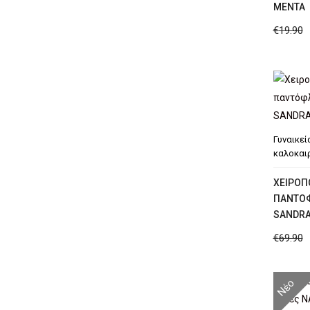
MΈΝΤΑ
€
19.90
Γυναικεί
καλοκαι
XΕΙΡΟΠ
ΠΑΝΤΌΦ
SANDR
€
69.90
Νέο