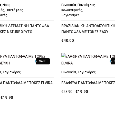
€59.90.
€59.90.
α
,
Νέες
Γυναικεία
,
Παντόφλες
βές
,
Παντόφλες
καλοκαιρινές
,
ρινές
Σαγιονάρες
ΙΚΉ ΔΕΡΜΆΤΙΝΗ ΠΑΝΤΌΦΛΑ
ΒΡΑΖΙΛΙΆΝΙΚΗ ΑΝΤΙΟΛΙΣΘΗΤΙΚ
ΌΚΕΣ NATURE ΧΡΥΣΌ
ΠΑΝΤΌΦΛΑ ΜΕ ΤΌΚΕΣ ZAXY
€
40.00
SALE
α
,
Σαγιονάρες
Γυναικεία
,
Σαγιονάρες
Α ΠΑΝΤΟΦΛΑ ΜΕ ΤΟΚΕΣ ELVIRA
ΕΛΑΦΡΥΑ ΠΑΝΤΟΦΛΑ ΜΕ ΤΟΚΕΣ
Original
Η
€
23.90
€
19.90
Original
Η
€
19.90
price
τρέχουσα
price
τρέχουσα
was:
τιμή
was:
τιμή
€23.90.
είναι: