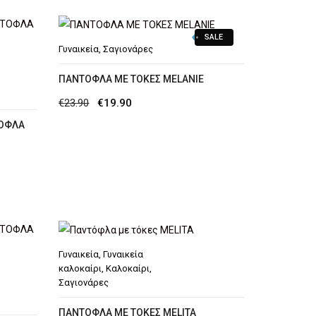
SALE
Γυναικεία
,
Σαγιονάρες
ΠΑΝΤΟΦΛΑ ΜΕ ΤΟΚΕΣ MELANIE
Original
Η
€
23.90
€
19.90
price
τρέχουσα
ΤΟΦΛΑ
was:
τιμή
€23.90.
είναι:
€19.90.
Γυναικεία
,
Γυναικεία
καλοκαίρι
,
Καλοκαίρι
,
Σαγιονάρες
ΠΑΝΤΌΦΛΑ ΜΕ ΤΌΚΕΣ MELITA