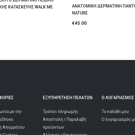
ΟΙΗΤΟ ΔΕΡΜΑΤΙΝΟ ΠΕΔΙΛΟ
ΑΝΑΤΟΜΙΚΗ ΔΕΡΜΑΤΙΝΗ ΠΑΝ
ΚΗΣ ΚΑΤΑΣΚΕΥΗΣ WALK ME
NATURE
€
45.00
ΟΡΊΕΣ
ΕΞΥΠΗΡΈΤΗΣΗ ΠΕΛΑΤΩΝ
Ο ΛΟΓΑΡΙΑΣΜΌΣ
ωνία με την
Τρόποι πληρωμής
Το καλάθι μου
isShoes
Αποστολή / Παραλαβή
Ο λογαριασμός μ
ή Απορρήτου
προϊόντων