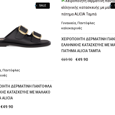
SALE
Γυναικεία
,
Παντόφλες
καλοκαιρινές
XΕΙΡΟΠΟΊΗΤΗ ΔΕΡΜΆΤΙΝΗ ΠΑ
ΕΛΛΗΝΙΚΉΣ ΚΑΤΑΣΚΕΥΉΣ ΜΕ Μ
ΠΆΤΗΜΑ ALICIA ΤΑΜΠΆ
Original
Η
€
69.90
€
49.90
price
τρέχουσα
α
,
Παντόφλες
was:
τιμή
ρινές
€69.90.
είναι:
ΟΊΗΤΗ ΔΕΡΜΆΤΙΝΗ ΠΑΝΤΌΦΛΑ
€49.90.
ΚΉΣ ΚΑΤΑΣΚΕΥΉΣ ΜΕ ΜΑΛΑΚΌ
 ALICIA
Original
Η
€
49.90
price
τρέχουσα