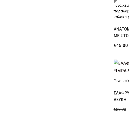
Γυναικεί
παραλα
καλοκαι
AΝΑΤΟΜ
ΜΕ 2 Τ
€
45.00
Γυναικεί
ΕΛΑΦΡΥ
ΛΕΥΚΗ
€
23.90