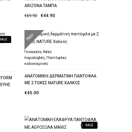
ARIZONA ΤΑΜΠΆ
Original
Η
€
69.90
€
44.90
price
τρέχουσα
was:
τιμή
Νέο
SALE
€69.90.
είναι:
€44.90.
Γυναικεία
,
Νέες
παραλαβές
,
Παντόφλες
καλοκαιρινές
AΝΑΤΟΜΙΚΉ ΔΕΡΜΆΤΙΝΗ ΠΑΝΤΌΦΛΑ
TFORM
ΜΕ 2 ΤΌΚΕΣ NATURE ΧΑΛΚΌΣ
ΚΕΥΉΣ
€
45.00
SALE