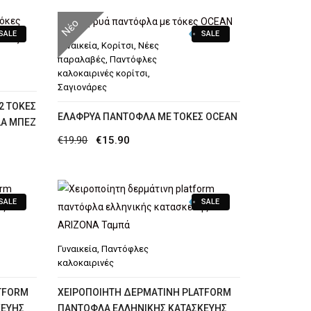
Νέο
SALE
SALE
Γυναικεία
,
Κορίτσι
,
Νέες
παραλαβές
,
Παντόφλες
καλοκαιρινές κορίτσι
,
Σαγιονάρες
2 ΤΌΚΕΣ
ΕΛΑΦΡΥΆ ΠΑΝΤΌΦΛΑ ΜΕ ΤΌΚΕΣ OCEAN
LA ΜΠΕΖ
Original
Η
€
19.90
€
15.90
price
τρέχουσα
was:
τιμή
€19.90.
είναι:
SALE
SALE
€15.90.
Γυναικεία
,
Παντόφλες
καλοκαιρινές
TFORM
XΕΙΡΟΠΟΊΗΤΗ ΔΕΡΜΆΤΙΝΗ PLATFORM
ΚΕΥΉΣ
ΠΑΝΤΌΦΛΑ ΕΛΛΗΝΙΚΉΣ ΚΑΤΑΣΚΕΥΉΣ