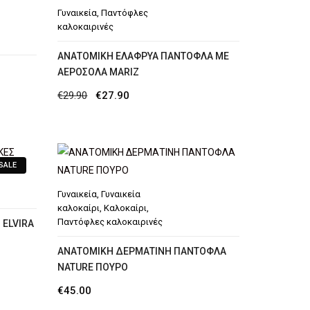
Γυναικεία
,
Παντόφλες
καλοκαιρινές
ΑΝΑΤΟΜΙΚΗ ΕΛΑΦΡΥΑ ΠΑΝΤΟΦΛΑ ΜΕ
Ή
ΑΕΡΟΣΟΛΑ MARIZ
Original
Η
€
29.90
€
27.90
price
τρέχουσα
was:
τιμή
€29.90.
είναι:
SALE
€27.90.
Γυναικεία
,
Γυναικεία
καλοκαίρι
,
Καλοκαίρι
,
Παντόφλες καλοκαιρινές
 ELVIRA
ΑΝΑΤΟΜΙΚΗ ΔΕΡΜΑΤΙΝΗ ΠΑΝΤΟΦΛΑ
NATURE ΠΟΥΡΟ
€
45.00