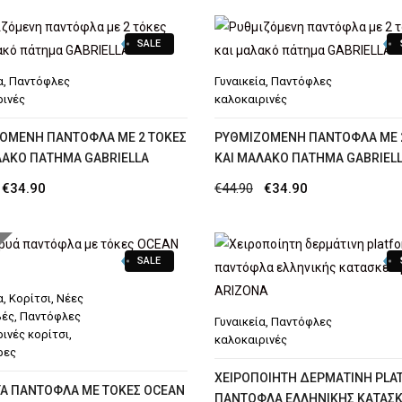
was:
τιμή
SALE
€69.90.
είναι:
€49.90.
α
,
Παντόφλες
Γυναικεία
,
Παντόφλες
ρινές
καλοκαιρινές
ΌΜΕΝΗ ΠΑΝΤΌΦΛΑ ΜΕ 2 ΤΌΚΕΣ
ΡΥΘΜΙΖΌΜΕΝΗ ΠΑΝΤΌΦΛΑ ΜΕ 
ΛΑΚΌ ΠΆΤΗΜΑ GABRIELLA
ΚΑΙ ΜΑΛΑΚΌ ΠΆΤΗΜΑ GABRIEL
Original
Η
Original
Η
€
34.90
€
44.90
€
34.90
price
τρέχουσα
price
τρέχουσα
was:
τιμή
was:
τιμή
SALE
€44.90.
είναι:
€44.90.
είναι:
€34.90.
€34.90.
α
,
Κορίτσι
,
Νέες
βές
,
Παντόφλες
Γυναικεία
,
Παντόφλες
ινές κορίτσι
,
καλοκαιρινές
ρες
XΕΙΡΟΠΟΊΗΤΗ ΔΕΡΜΆΤΙΝΗ PLA
Ά ΠΑΝΤΌΦΛΑ ΜΕ ΤΌΚΕΣ OCEAN
ΠΑΝΤΌΦΛΑ ΕΛΛΗΝΙΚΉΣ ΚΑΤΑΣ