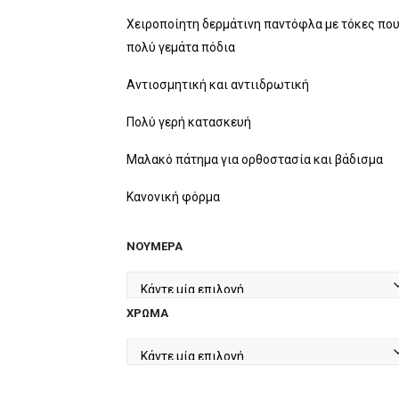
price
τρέχουσα
was:
τιμή
Χειροποίητη δερμάτινη παντόφλα με τόκες που
πολύ γεμάτα πόδια
€69.90.
είναι:
€49.90.
Αντιοσμητική και αντιιδρωτική
Πολύ γερή κατασκευή
Μαλακό πάτημα για ορθοστασία και βάδισμα
Κανονική φόρμα
ΝΟΎΜΕΡΑ
ΧΡΏΜΑ