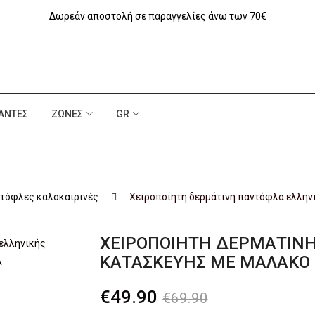
Δωρεάν αποστολή σε παραγγελίες άνω των 70€
ΆΝΤΕΣ
ΖΏΝΕΣ
GR
τόφλες καλοκαιρινές
Xειροποίητη δερμάτινη παντόφλα ελληνι
XΕΙΡΟΠΟΊΗΤΗ ΔΕΡΜΆΤΙΝ
ΚΑΤΑΣΚΕΥΉΣ ΜΕ ΜΑΛΑΚΌ 
Original
Η
€
49.90
€
69.90