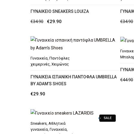
ΓΥΝΑΙΚΕΊΟ SNEAKERS LOUIZA
ΓΥΝΑΙ
Original
Η
€
34.90
€
29.90
€
34.90
price
τρέχουσα
was:
τιμή
€34.90.
είναι:
Γυναικε
€29.90.
Μπαλαρ
Γυναικεία
,
Παντόφλες
χειμερινές
,
Χειμώνας
ΓΥΝΑΙΚ
ΓΥΝΑΙΚΕΊΑ ΙΣΠΑΝΙΚΉ ΠΑΝΤΌΦΛΑ UMBRELLA
€
44.90
BY ADAM’S SHOES
€
29.90
SALE
Sneakers
,
Αθλητικά
γυναικεία
,
Γυναικεία
,