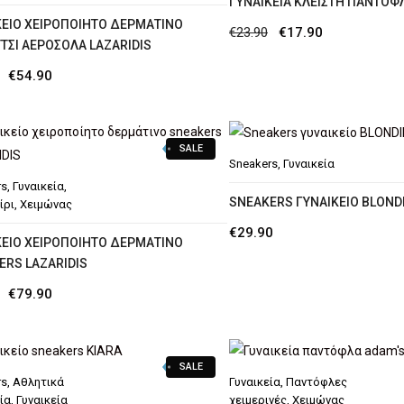
ΓΥΝΑΙΚΕΊΑ ΚΛΕΙΣΤΉ ΠΑΝΤΌΦΛ
ΚΕΊΟ ΧΕΙΡΟΠΟΊΗΤΟ ΔΕΡΜΆΤΙΝΟ
Original
Η
€
23.90
€
17.90
ΤΣΙ ΑΕΡΌΣΟΛΑ LAZARIDIS
price
τρέχουσα
Original
Η
€
54.90
was:
τιμή
price
τρέχουσα
€23.90.
είναι:
was:
τιμή
€17.90.
SALE
€59.90.
είναι:
Sneakers
,
Γυναικεία
€54.90.
rs
,
Γυναικεία
,
SNEAKERS ΓΥΝΑΙΚΕΊΟ BLOND
ίρι
,
Χειμώνας
€
29.90
ΚΕΊΟ ΧΕΙΡΟΠΟΊΗΤΟ ΔΕΡΜΆΤΙΝΟ
ERS LAZARIDIS
Original
Η
€
79.90
price
τρέχουσα
was:
τιμή
SALE
€97.90.
είναι:
rs
,
Αθλητικά
Γυναικεία
,
Παντόφλες
€79.90.
ία
,
Γυναικεία
χειμερινές
,
Χειμώνας