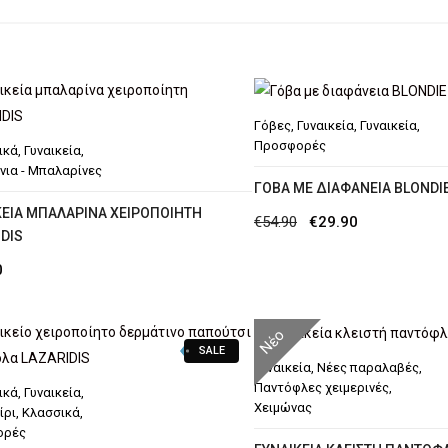
Γόβες
,
Γυναικεία
,
Γυναικεία
,
Προσφορές
ικά
,
Γυναικεία
,
νια - Μπαλαρίνες
ΓΌΒΑ ΜΕ ΔΙΑΦΆΝΕΙΑ BLONDI
ΚΕΊΑ ΜΠΑΛΑΡΊΝΑ ΧΕΙΡΟΠΟΊΗΤΗ
Original
Η
€
54.90
€
29.90
DIS
price
τρέχουσα
0
was:
τιμή
€54.90.
είναι:
Νέο
€29.90.
SALE
Γυναικεία
,
Νέες παραλαβές
,
Παντόφλες χειμερινές
,
ικά
,
Γυναικεία
,
Χειμώνας
ίρι
,
Κλασσικά
,
ορές