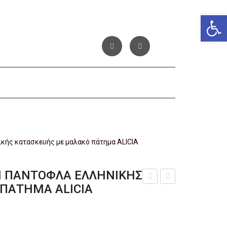
Αν
κής κατασκευής με μαλακό πάτημα ALICIA
Η ΠΑΝΤΌΦΛΑ ΕΛΛΗΝΙΚΉΣ
ΠΆΤΗΜΑ ALICIA
ειρ
ειρ
οπο
οπο
ίητη
ίητη