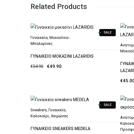
Related Products
SALE
Γυναικεία
,
Μοκασίνια -
Μπαλαρίνες
Ανατομ
Μοκασί
ΓΥΝΑΙΚΕΊΟ ΜΟΚΑΣΊΝΙ LAZARIDIS
ΓΥΝΑΙ
Original
Η
€
54.90
€
49.90
LAZARI
price
τρέχουσα
€
45.0
was:
τιμή
€54.90.
είναι:
€49.90.
SALE
Sneakers
,
Γυναικεία
,
Καλοκαίρι
,
Χειμώνας
Ανατομ
Καλοκα
ΓΥΝΑΙΚΕΊΟ SNEAKERS MEDELA
Προσφ