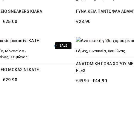
ΚΕΊΟ SNEAKERS KIARA
ΓΥΝΑΙΚΕΊΑ ΠΑΝΤΌΦΛΑ ADAM’
Original
Η
€
25.00
€
23.90
price
τρέχουσα
was:
τιμή
SALE
€34.90.
είναι:
ία
,
Μοκασίνια -
Γόβες
,
Γυναικεία
,
Χειμώνας
€25.00.
ίνες
,
Χειμώνας
ΑΝΑΤΟΜΙΚΉ ΓΌΒΑ ΧΟΡΟΎ ΜΕ
ΕΊΟ ΜΟΚΑΣΊΝΙ ΚΑΤΕ
FLEX
Original
Η
€
29.90
Original
Η
€
49.90
€
44.90
price
τρέχουσα
price
τρέχουσα
was:
τιμή
was:
τιμή
€44.90.
είναι:
€49.90.
είναι:
€29.90.
€44.90.