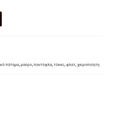
ημα
A
ALI
CIA
Ταμ
πά
,
,
,
,
,
κό πάτημα
μαύρο
παντόφλα
τόκες
φλατ
χειροποίητη