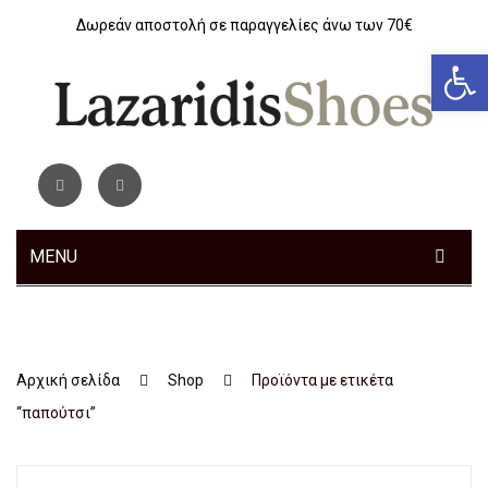
Δωρεάν αποστολή σε παραγγελίες άνω των 70€
Αν
MENU
ΓΥΝΑΙΚΕΊΑ
Sneakers
Αρχική σελίδα
Shop
Προϊόντα με ετικέτα
Αθλητικά
“παπούτσι”
Ανατομικά
Μοκασίνια – Μπαλαρίνες