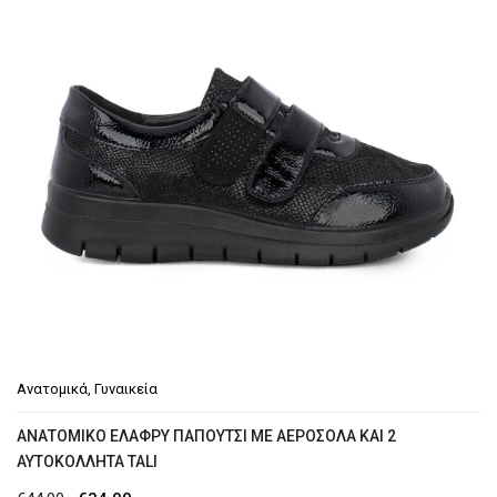
Παντόφλες χειμερινές
Casual
Δετά/Oxfords/Σκαρπίνια
Γαλότσες Θερμομπότες
Μοκασίνια
Πέδιλα-παπουτσοπέδιλα
Παντόφλες καλοκαιρινές
Μεγαλα Νούμερα
Εργασίας
Ανατομικά
,
Γυναικεία
ΠΑΙΔΙΚΆ
ΑΝΑΤΟΜΙΚΌ ΕΛΑΦΡΎ ΠΑΠΟΎΤΣΙ ΜΕ ΑΕΡΌΣΟΛΑ ΚΑΙ 2
ΑΥΤΟΚΌΛΛΗΤΑ TALI
Αγόρι