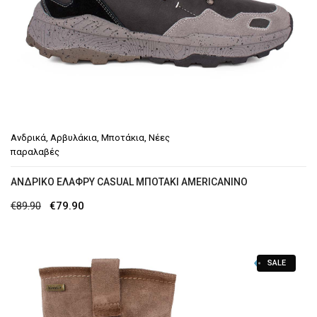
Ανδρικά
,
Αρβυλάκια
,
Μποτάκια
,
Νέες
παραλαβές
ΑΝΔΡΙΚΟ ΕΛΑΦΡΎ CASUAL ΜΠΟΤΆΚΙ AMERICANINO
Original
Η
€
89.90
€
79.90
price
τρέχουσα
was:
τιμή
SALE
€89.90.
είναι:
€79.90.