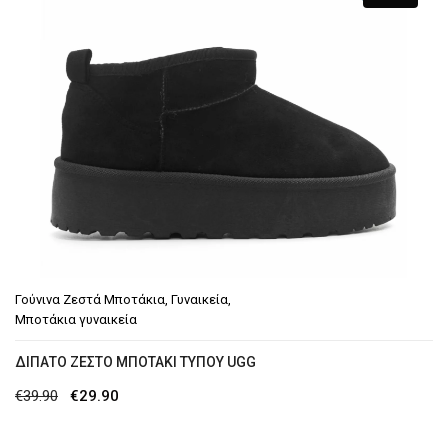
€39.90.
είναι:
€29.90.
Γούνινα Ζεστά Μποτάκια
,
Γυναικεία
,
Μποτάκια γυναικεία
ΔΊΠΑΤΟ ΖΕΣΤΌ ΜΠΟΤΆΚΙ ΤΎΠΟΥ UGG
Original
Η
€
39.90
€
29.90
price
τρέχουσα