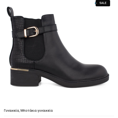
SALE
€59.90.
είναι:
€39.90.
Γυναικεία
,
Μποτάκια γυναικεία