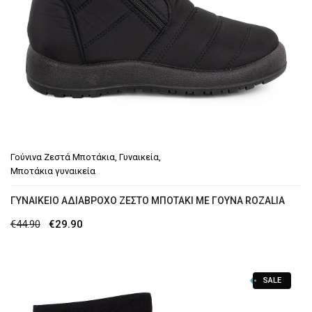
Γούνινα Ζεστά Μποτάκια
,
Γυναικεία
,
Μποτάκια γυναικεία
ΓΥΝΑΙΚΕΊΟ ΑΔΙΆΒΡΟΧΟ ΖΕΣΤΌ ΜΠΟΤΆΚΙ ΜΕ ΓΟΎΝΑ ROZALIA
Original
Η
€
44.90
€
29.90
price
τρέχουσα
was:
τιμή
SALE
€44.90.
είναι:
€29.90.