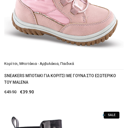
Κορίτσι
,
Μποτάκια - Αρβυλάκια
,
Παιδικά
SNEAKERS ΜΠΟΤΆΚΙ ΓΙΑ ΚΟΡΊΤΣΙ ΜΕ ΓΟΎΝΑ ΣΤΟ ΕΣΩΤΕΡΙΚΌ
ΤΟΥ MALENA
Original
Η
€
49.90
€
39.90
price
τρέχουσα
was:
τιμή
SALE
€49.90.
είναι:
€39.90.