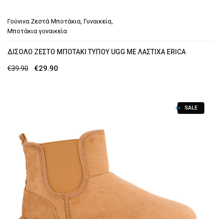
Γούνινα Ζεστά Μποτάκια
,
Γυναικεία
,
Μποτάκια γυναικεία
ΔΊΣΟΛΟ ΖΕΣΤΌ ΜΠΟΤΆΚΙ ΤΎΠΟΥ UGG ΜΕ ΛΆΣΤΙΧΑ ERICA
Original
Η
€
39.90
€
29.90
price
τρέχουσα
was:
τιμή
SALE
€39.90.
είναι:
€29.90.