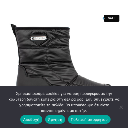
price
τρέχουσα
was:
τιμή
SALE
€114.90.
είναι:
€79.90.
Χρησιμοποιούμε cookies για να σας προσφέρουμε την
καλύτερη δυνατή εμπειρία στη σελίδα μας. Εάν συνεχίσετε να
χρησιμοποιείτε τη σελίδα, θα υποθέσουμε ότι είστε
ικανοποιημένοι με αυτήν.
Αποδοχή
Άρνηση
Πολιτική απορρήτου