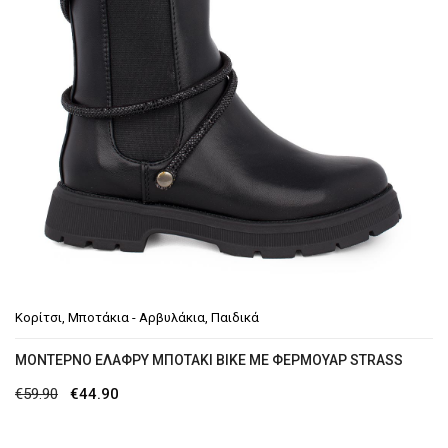
Κορίτσι
,
Μποτάκια - Αρβυλάκια
,
Παιδικά
ΜΟΝΤΈΡΝΟ ΕΛΑΦΡΎ ΜΠΟΤΆΚΙ BIKE ΜΕ ΦΕΡΜΟΥΆΡ STRASS
Original
Η
€
59.90
€
44.90
price
τρέχουσα