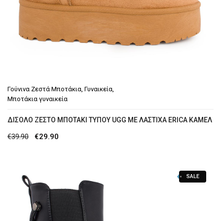
Γούνινα Ζεστά Μποτάκια
,
Γυναικεία
,
Μποτάκια γυναικεία
ΔΊΣΟΛΟ ΖΕΣΤΌ ΜΠΟΤΆΚΙ ΤΎΠΟΥ UGG ΜΕ ΛΆΣΤΙΧΑ ERICA ΚΆΜΕΛ
Original
Η
€
39.90
€
29.90
price
τρέχουσα
was:
τιμή
SALE
€39.90.
είναι:
€29.90.