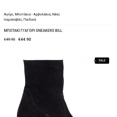
Αγόρι
,
Μποτάκια - Αρβυλάκια
,
Νέες
παραλαβές
,
Παιδικά
ΜΠΟΤΆΚΙ ΓΙ’ΑΓΌΡΙ SNEAKERS BILL
Original
Η
€
49.90
€
44.90
price
τρέχουσα
was:
τιμή
SALE
€49.90.
είναι:
€44.90.