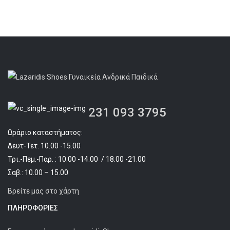
price
τρέχουσα
was:
τιμή
€44.90.
είναι:
€37.90.
231 093 3795
Ωράριο καταστήματος:
Δευτ-Τετ. 10.00 -15.00
Τρι.-Πεμ.-Παρ. : 10.00 -14.00 / 18.00 -21.00
Σαβ.: 10.00 – 15.00
Βρείτε μας στο χάρτη
ΠΛΗΡΟΦΟΡΊΕΣ