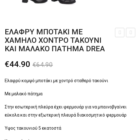
Πλατφόρμες
Παντόφλες καλοκαιρινές εξόδου
ΕΛΑΦΡΎ ΜΠΟΤΆΚΙ ΜΕ
Σαγιονάρες-Παντόφλες
ΧΑΜΗΛΌ ΧΟΝΤΡΌ ΤΑΚΟΎΝΙ
ειρ
νδρ
ΚΑΙ ΜΑΛΑΚΌ ΠΆΤΗΜΑ DREA
Γαλότσες – Θερμομπότες
οπο
ικό
ίητ
χει
Τσάντες
Original
Η
€
44.90
€
64.90
ο
ροπ
price
τρέχουσα
δερ
οίη
was:
τιμή
Ελαφρύ κομψό μποτάκι με χοντρό σταθερό τακούνι
μάτι
το
€64.90.
είναι:
νο
δερ
Με μαλακό πάτημα
€44.90.
μπο
μάτι
Στην εσωτερική πλεύρα έχει φερμουάρ για να μπαινοβγαίνει
τάκι
νο
εύκολα και στην εξωτερική πλευρά διακοσμητικό φερμουάρ
ελλ
παπ
Ύψος τακουνιού 5 εκατοστά
ηνικ
ούτ
ής
σι