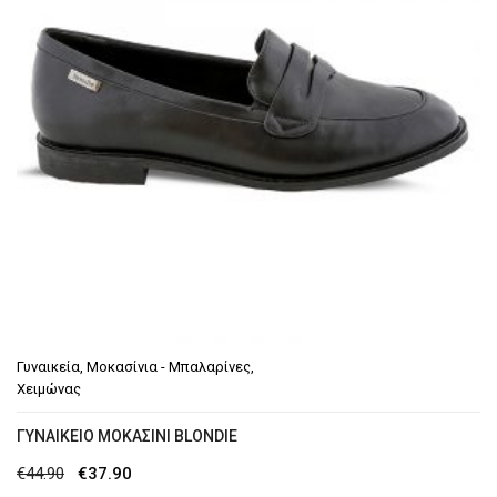
Γυναικεία
,
Μοκασίνια - Μπαλαρίνες
,
Χειμώνας
ΓΥΝΑΙΚΕΊΟ ΜΟΚΑΣΊΝΙ BLONDIE
Original
Η
€
44.90
€
37.90