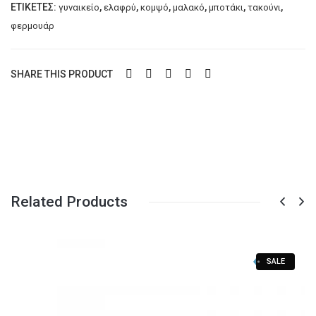
ΕΤΙΚΈΤΕΣ:
,
,
,
,
,
,
γυναικείο
ελαφρύ
κομψό
μαλακό
μποτάκι
τακούνι
μαλακό
ARI
φερμουάρ
πάτημα
DIS
DREA
ποσότητα
SHARE THIS PRODUCT
Related Products
SALE