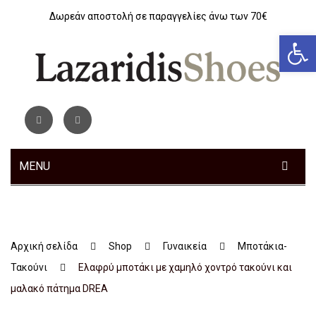
Δωρεάν αποστολή σε παραγγελίες άνω των 70€
Αν
MENU
ΓΥΝΑΙΚΕΊΑ
ΑΝΔΡΙΚΆ
Sneakers
Αρχική σελίδα
Shop
Γυναικεία
Μποτάκια-
ΠΑΙΔΙΚΆ
Αθλητικά
Sneakers
Τακούνι
Ελαφρύ μποτάκι με χαμηλό χοντρό τακούνι και
ΤΣΆΝΤΕΣ
Ανατομικά
Αθλητικά
Αγόρι
μαλακό πάτημα DREA
ΖΏΝΕΣ
Μοκασίνια – Μπαλαρίνες
Μποτάκια
Κοριτσι
Αθλητικά