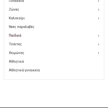
Γυναικεία
Πλατφόρμες
Ζώνες
Παντόφλες καλοκαιρινές εξόδου
Καλοκαίρι
Σαγιονάρες-Παντόφλες
Νέες παραλαβές
Παιδικά
Γαλότσες – Θερμομπότες
Τσάντες
Τσάντες
Χειμώνας
Αθλητικά
Αθλητικά γυναικεία