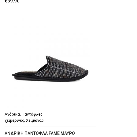
€
39.90
Ανδρικά
,
Παντόφλες
χειμερινές
,
Χειμώνας
AΝΔΡΙΚΉ ΠΑΝΤΌΦΛΑ FAME MΑΎΡΟ