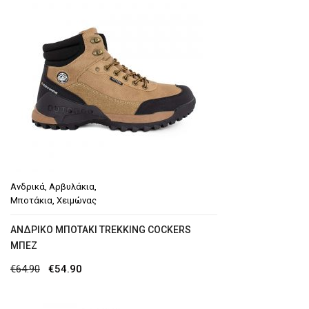
€69.90.
Ανδρικά
,
Αρβυλάκια
,
Μποτάκια
,
Χειμώνας
ΑΝΔΡΙΚΌ ΜΠΟΤΆΚΙ TREKKING COCKERS
ΜΠΕΖ
Original
Η
€
64.90
€
54.90
price
τρέχουσα