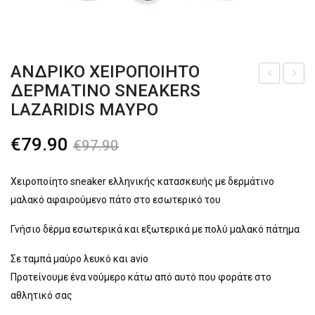
Πλατφόρμες
Παντόφλες καλοκαιρινές εξόδου
AΝΔΡΙΚΌ ΧΕΙΡΟΠΟΊΗΤΟ
Σαγιονάρες-Παντόφλες
ΔΕΡΜΆΤΙΝΟ SNEAKERS
νδρ
νδρ
LAZARIDIS ΜΑΎΡΟ
Γαλότσες – Θερμομπότες
ικό
ικό
χει
χει
Τσάντες
Original
Η
€
79.90
€
97.90
ροπ
ροπ
price
τρέχουσα
ΑΝΔΡΙΚΆ
οίη
οίη
was:
τιμή
Xειροποίητο sneaker ελληνικής κατασκευής με δερμάτινο
Sneakers
το
το
μαλακό αφαιρούμενο πάτο στο εσωτερικό του
€97.90.
είναι:
δερ
δερ
Αθλητικά
€79.90.
Γνήσιο δέρμα εσωτερικά και εξωτερικά με πολύ μαλακό πάτημα
μάτι
μάτι
Μποτάκια
νο
νο
Σε ταμπά μαύρο λευκό και avio
sne
sne
Αρβυλάκια
Προτείνουμε ένα νούμερο κάτω από αυτό που φοράτε στο
aker
aker
αθλητικό σας
Αερόσολες
s
s