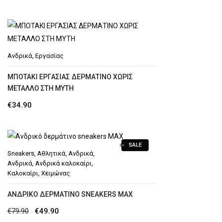
price
τρέχουσα
was:
τιμή
€129.90.
είναι:
€100.00.
Ανδρικά
,
Εργασίας
ΜΠΟΤΑΚΙ ΕΡΓΑΣΙΑΣ ΔΕΡΜΑΤΙΝΟ ΧΩΡΙΣ
ΜΕΤΑΛΛΟ ΣΤΗ ΜΥΤΗ
€
34.90
SALE
Sneakers
,
Αθλητικά
,
Ανδρικά
,
Ανδρικά
,
Ανδρικά καλοκαίρι
,
Καλοκαίρι
,
Χειμώνας
ΑΝΔΡΙΚΌ ΔΕΡΜΆΤΙΝΟ SNEAKERS MAX
Original
Η
€
79.90
€
49.90