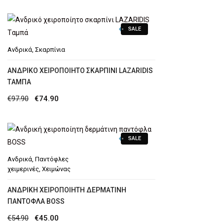
price
τρέχουσα
was:
τιμή
SALE
€79.90.
είναι:
€49.90.
Ανδρικά
,
Σκαρπίνια
AΝΔΡΙΚΌ ΧΕΙΡΟΠΟΊΗΤΟ ΣΚΑΡΠΊΝΙ LAZARIDIS
TΑΜΠΆ
Original
Η
€
97.90
€
74.90
price
τρέχουσα
was:
τιμή
SALE
€97.90.
είναι:
€74.90.
Ανδρικά
,
Παντόφλες
χειμερινές
,
Χειμώνας
ΑΝΔΡΙΚΉ ΧΕΙΡΟΠΟΊΗΤΗ ΔΕΡΜΆΤΙΝΗ
ΠΑΝΤΌΦΛΑ BOSS
Original
Η
€
54.90
€
45.00