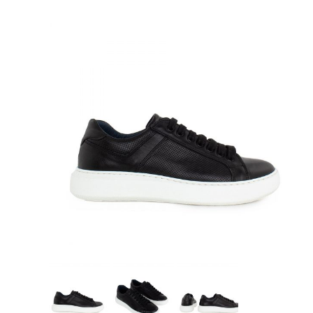
Γόβες
Γούνινα Ζεστά Μποτάκια
Μποτάκια
Μποτάκια Τακούνι
Μπότες
Παντόφλες χειμερινές
Αρβυλάκια
Μεγάλα Νούμερα
Εσπαντρίγες
Πέδιλα τακούνι
Πέδιλα Χαμηλά