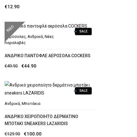
€
12.90
Νέο
SALE
Αερόσολες
,
Ανδρικά
,
Νέες
παραλαβές
ΑΝΔΡΙΚΌ ΠΑΝΤΟΦΛΈ ΑΕΡΌΣΟΛΑ COCKERS
Original
Η
€
49.90
€
44.90
price
τρέχουσα
was:
τιμή
SALE
€49.90.
είναι:
€44.90.
Ανδρικά
,
Μποτάκια
AΝΔΡΙΚΌ ΧΕΙΡΟΠΟΊΗΤΟ ΔΕΡΜΆΤΙΝΟ
ΜΠΟΤΆΚΙ SNEAKERS LAZARIDIS
Original
Η
€
129.90
€
100.00