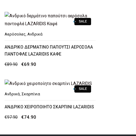
price
τρέχουσα
was:
τιμή
SALE
€89.90.
είναι:
€69.90.
Αερόσολες
,
Ανδρικά
ΑΝΔΡΙΚΌ ΔΕΡΜΆΤΙΝΟ ΠΑΠΟΎΤΣΙ ΑΕΡΌΣΟΛΑ
ΠΑΝΤΟΦΛΈ LAZARIDIS KΑΦΈ
Original
Η
€
89.90
€
69.90
price
τρέχουσα
was:
τιμή
SALE
€89.90.
είναι:
Ανδρικά
,
Σκαρπίνια
€69.90.
AΝΔΡΙΚΌ ΧΕΙΡΟΠΟΊΗΤΟ ΣΚΑΡΠΊΝΙ LAZARIDIS
Original
Η
€
97.90
€
74.90
price
τρέχουσα
was:
τιμή