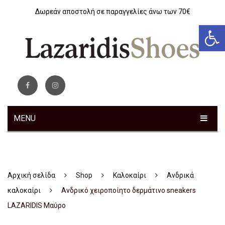
Δωρεάν αποστολή σε παραγγελίες άνω των 70€
Αν
MENU
ΓΥΝΑΙΚΕΊΑ
Sneakers
Αρχική σελίδα
Shop
Καλοκαίρι
Ανδρικά
Αθλητικά
καλοκαίρι
Aνδρικό χειροποίητο δερμάτινο sneakers
Ανατομικά
LAZARIDIS Μαύρο
Μοκασίνια – Μπαλαρίνες