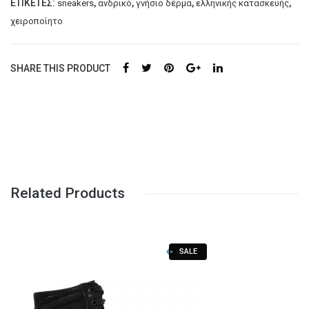
ΕΤΙΚΈΤΕΣ:
,
,
,
,
sneakers
ανδρικό
γνήσιο δέρμα
ελληνικής κατασκευής
Αθλητικά
χειροποίητο
Μποτάκια Αρβυλάκια
Γαλότσες Θερμομπότες
SHARE THIS PRODUCT
Παντόφλες Χειμερινές
Παντόφλες καλοκαιρινές
Πέδιλα-Παπουτσοπέδιλα
Κοριτσι
Related Products
Αθλητικά
Μπαλαρίνες
SALE
Πέδιλα-παπουτσοπέδιλα
Παντόφλες καλοκαιρινές