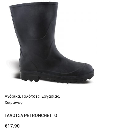
was:
τιμή
€64.90.
είναι:
€54.90.
Ανδρικά
,
Γαλότσες
,
Εργασίας
,
Χειμώνας
ΓΑΛΟΤΣΑ PRTRONCHETTO
€
17.90