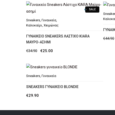
was:
τιμή
SALE
€34.90.
είναι:
Sneake
€29.90.
Καλοκα
Sneakers
,
Γυναικεία
,
Καλοκαίρι
,
Χειμώνας
ΓΥΝΑΙ
ΓΥΝΑΙΚΕΊΟ SNEAKERS ΛΆΣΤΙΧΟ ΚIARA
€
44.90
ΜΑΎΡΟ-ΑΣΗΜΊ
Original
Η
€
34.90
€
25.00
price
τρέχουσα
was:
τιμή
€34.90.
είναι:
Sneakers
,
Γυναικεία
€25.00.
SNEAKERS ΓΥΝΑΙΚΕΊΟ BLONDIE
€
29.90