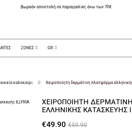
Δωρεάν αποστολή σε παραγγελίες άνω των 70€
ΆΝΤΕΣ
ΖΏΝΕΣ
GR
ναικεία καλοκαίρι
Xειροποίητη δερμάτινη πλατφόρμα ελληνικής
XΕΙΡΟΠΟΊΗΤΗ ΔΕΡΜΆΤΙΝ
ΕΛΛΗΝΙΚΉΣ ΚΑΤΑΣΚΕΥΉΣ I
Original
Η
€
49.90
€
59.90