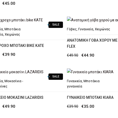
Original
Η
€
45.00
was:
τιμή
price
τρέχουσα
€59.90.
είναι:
was:
τιμή
€39.90.
SALE
€54.90.
είναι:
ία
,
Μποτάκια
Γόβες
,
Γυναικεία
,
Χειμώνας
€45.00.
ία
,
Χειμώνας
ΑΝΑΤΟΜΙΚΉ ΓΌΒΑ ΧΟΡΟΎ ΜΕ
ΡΟΧΟ ΜΠΟΤΆΚΙ BIKE KATE
FLEX
Original
Η
€
39.90
Original
Η
€
49.90
€
44.90
price
τρέχουσα
price
τρέχουσα
was:
τιμή
was:
τιμή
SALE
€54.90.
είναι:
€49.90.
είναι:
ία
,
Μοκασίνια -
Γυναικεία
,
Μποτάκια
€39.90.
€44.90.
ίνες
γυναικεία
ΕΊΟ ΜΟΚΑΣΊΝΙ LAZARIDIS
ΓΥΝΑΙΚΕΊΟ ΜΠΟΤΆΚΙ ΚΙΑRA
Original
Η
Original
Η
€
49.90
€
39.90
€
35.00
price
τρέχουσα
price
τρέχουσα