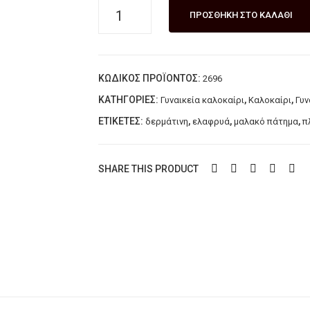
Xειροποίητη
ΠΡΟΣΘΉΚΗ ΣΤΟ ΚΑΛΆΘΙ
δερμάτινη
πλατφόρμα
ελληνικής
ΚΩΔΙΚΌΣ ΠΡΟΪΌΝΤΟΣ:
2696
κατασκευής
ILLYRIA
ΚΑΤΗΓΟΡΊΕΣ:
,
,
Γυναικεία καλοκαίρι
Καλοκαίρι
Γυν
ποσότητα
ΕΤΙΚΈΤΕΣ:
,
,
,
δερμάτινη
ελαφρυά
μαλακό πάτημα
π
SHARE THIS PRODUCT