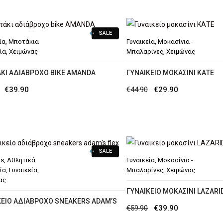
SALE
ία
,
Μποτάκια
Γυναικεία
,
Μοκασίνια -
ία
,
Χειμώνας
Μπαλαρίνες
,
Χειμώνας
ΚΙ ΑΔΙΆΒΡΟΧΟ BIKE AMANDA
ΓΥΝΑΙΚΕΊΟ ΜΟΚΑΣΊΝΙ ΚΑΤΕ
Original
Η
Original
Η
€
39.90
€
44.90
€
29.90
price
τρέχουσα
price
τρέχουσα
was:
τιμή
was:
τιμή
€54.90.
είναι:
€44.90.
είναι:
€39.90.
€29.90.
SALE
rs
,
Αθλητικά
Γυναικεία
,
Μοκασίνια -
ία
,
Γυναικεία
,
Μπαλαρίνες
,
Χειμώνας
ας
ΓΥΝΑΙΚΕΊΟ ΜΟΚΑΣΊΝΙ LAZARI
ΚΕΊΟ ΑΔΙΆΒΡΟΧΟ SNEAKERS ADAM’S
Original
Η
€
59.90
€
39.90
price
τρέχουσα