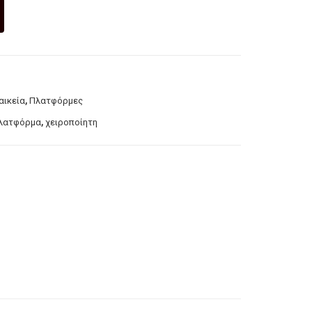
εζ
τα
,
αικεία
Πλατφόρμες
,
λατφόρμα
χειροποίητη