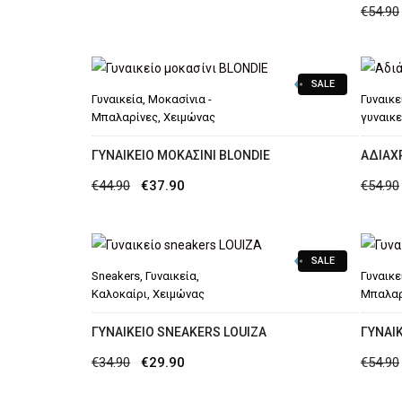
€
54.90
SALE
Γυναικεία
,
Μοκασίνια -
Γυναικε
Μπαλαρίνες
,
Χειμώνας
γυναικε
ΓΥΝΑΙΚΕΊΟ ΜΟΚΑΣΊΝΙ BLONDIE
ΑΔΙΆΧ
Original
Η
€
44.90
€
37.90
€
54.90
price
τρέχουσα
was:
τιμή
SALE
€44.90.
είναι:
Sneakers
,
Γυναικεία
,
Γυναικε
€37.90.
Καλοκαίρι
,
Χειμώνας
Μπαλαρ
ΓΥΝΑΙΚΕΊΟ SNEAKERS LOUIZA
ΓΥΝΑΙΚ
Original
Η
€
34.90
€
29.90
€
54.90
price
τρέχουσα