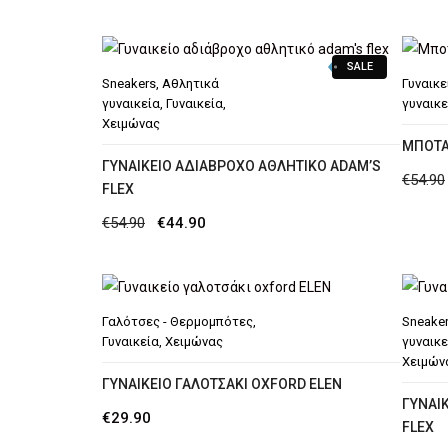
SALE
Sneakers
,
Αθλητικά
Γυναικε
γυναικεία
,
Γυναικεία
,
γυναικε
Χειμώνας
ΜΠΟΤΆ
ΓΥΝΑΙΚΕΊΟ ΑΔΙΆΒΡΟΧΟ ΑΘΛΗΤΙΚΌ ADAM’S
€
54.90
FLEX
Original
Η
€
54.90
€
44.90
price
τρέχουσα
was:
τιμή
€54.90.
είναι:
Γαλότσες - Θερμομπότες
,
Sneake
€44.90.
Γυναικεία
,
Χειμώνας
γυναικε
Χειμών
ΓΥΝΑΙΚΕΊΟ ΓΑΛΟΤΣΆΚΙ OXFORD ELEN
ΓΥΝΑΙ
€
29.90
FLEX