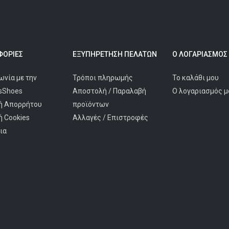
ΟΡΊΕΣ
ΕΞΥΠΗΡΈΤΗΣΗ ΠΕΛΑΤΩΝ
Ο ΛΟΓΑΡΙΑΣΜΌΣ
ωνία με την
Τρόποι πληρωμής
Το καλάθι μου
isShoes
Αποστολή / Παραλαβή
Ο λογαριασμός μ
ή Απορρήτου
προϊόντων
ή Cookies
Αλλαγές / Επιστροφές
ια