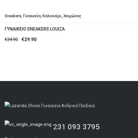
Sneakers
,
Γυναικεία
,
Καλοκαίρι
,
Χειμώνας
ΓΥΝΑΙΚΕΊΟ SNEAKERS LOUIZA
Original
Η
€
34.90
€
29.90
price
τρέχουσα
was:
τιμή
€34.90.
είναι:
€29.90.
231 093 3795