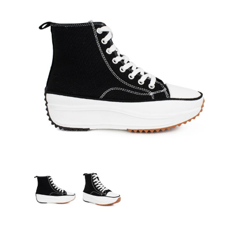
GR
Γόβες
Αρβυλάκια
Ζώνες ανδρικές
Μποτάκια Αρβυλάκια
Αθλητικά
Γούνινα Ζεστά Μποτάκια
Αερόσολες
En
Γαλότσες Θερμομπότες
Μπαλαρίνες
Μποτάκια
Παντόφλες χειμερινές
Παντόφλες Χειμερινές
Πέδιλα-παπουτσοπέδιλα
Μποτάκια Τακούνι
Casual
Παντόφλες καλοκαιρινές
Παντόφλες καλοκαιρινές
Μπότες
Δετά/Oxfords/Σκαρπίνια
Πέδιλα-Παπουτσοπέδιλα
Μποτάκια Αρβυλάκια
Παντόφλες χειμερινές
Γαλότσες Θερμομπότες
Παντόφλες Χειμερινές
Αρβυλάκια
Μοκασίνια
Γαλότσες Θερμομπότες
Μεγάλα Νούμερα
Πέδιλα-παπουτσοπέδιλα
Εσπαντρίγες
Παντόφλες καλοκαιρινές
Πέδιλα τακούνι
Μεγαλα Νούμερα
Πέδιλα Χαμηλά
Εργασίας