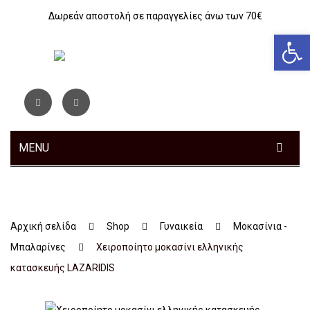
Δωρεάν αποστολή σε παραγγελίες άνω των 70€
Αν
MENU
ΓΥΝΑΙΚΕΊΑ
ΑΝΔΡΙΚΆ
Sneakers
Αρχική σελίδα
Shop
Γυναικεία
Μοκασίνια -
ΠΑΙΔΙΚΆ
Αθλητικά
Sneakers
Μπαλαρίνες
Xειροπoίητο μοκασίνι ελληνικής
ΤΣΆΝΤΕΣ
Ανατομικά
Αθλητικά
Αγόρι
κατασκευής LAZARIDIS
ΖΏΝΕΣ
Μοκασίνια – Μπαλαρίνες
Μποτάκια
Κοριτσι
Αθλητικά