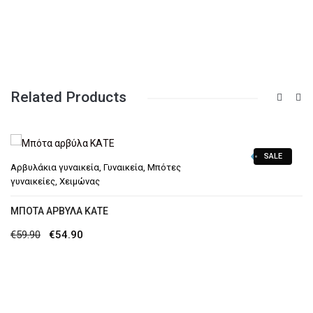
Related Products
SALE
Αρβυλάκια γυναικεία
,
Γυναικεία
,
Μπότες
γυναικείες
,
Χειμώνας
MΠΌΤΑ ΑΡΒΎΛΑ ΚΑΤΕ
Original
Η
€
59.90
€
54.90
price
τρέχουσα
was:
τιμή
€59.90.
είναι: