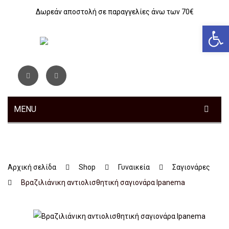
Δωρεάν αποστολή σε παραγγελίες άνω των 70€
Αν
MENU
ΓΥΝΑΙΚΕΊΑ
ΑΝΔΡΙΚΆ
Sneakers
Αρχική σελίδα
Shop
Γυναικεία
Σαγιονάρες
ΠΑΙΔΙΚΆ
Αθλητικά
Sneakers
Βραζιλιάνικη αντιολισθητική σαγιονάρα Ipanema
ΤΣΆΝΤΕΣ
Ανατομικά
Αθλητικά
Αγόρι
ΖΏΝΕΣ
Μοκασίνια – Μπαλαρίνες
Μποτάκια
Κοριτσι
Αθλητικά