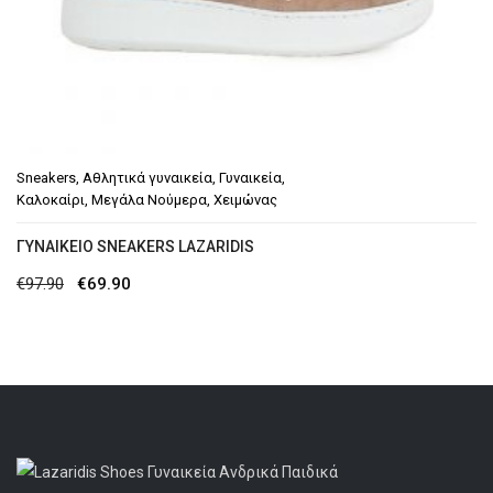
Sneakers
,
Αθλητικά γυναικεία
,
Γυναικεία
,
Καλοκαίρι
,
Μεγάλα Νούμερα
,
Χειμώνας
ΓΥΝΑΙΚΕΊΟ SNEAKERS LAZARIDIS
Original
Η
€
97.90
€
69.90
price
τρέχουσα
was:
τιμή
€97.90.
είναι:
€69.90.