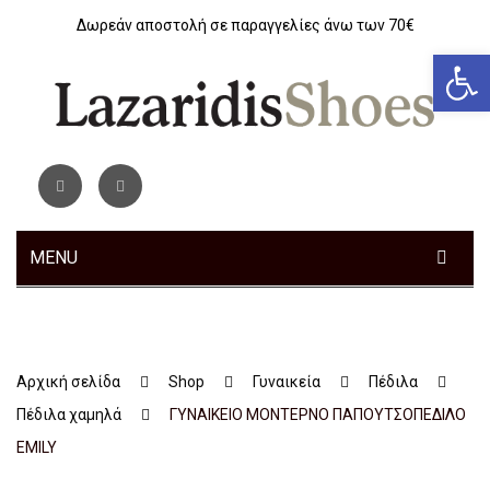
Δωρεάν αποστολή σε παραγγελίες άνω των 70€
Αν
MENU
ΓΥΝΑΙΚΕΊΑ
ΑΝΔΡΙΚΆ
Sneakers
Αρχική σελίδα
Shop
Γυναικεία
Πέδιλα
ΠΑΙΔΙΚΆ
Αθλητικά
Sneakers
Πέδιλα χαμηλά
ΓΥΝΑΙΚΕΙΟ ΜΟΝΤΕΡΝΟ ΠΑΠΟΥΤΣΟΠΕΔΙΛΟ
ΤΣΆΝΤΕΣ
Ανατομικά
Αθλητικά
Αγόρι
EMILY
ΖΏΝΕΣ
Μοκασίνια – Μπαλαρίνες
Μποτάκια
Κοριτσι
Αθλητικά