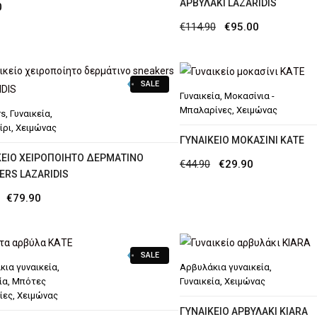
ΑΡΒΥΛΆΚΙ LAZARIDIS
0
Original
Η
€
114.90
€
95.00
price
τρέχουσα
was:
τιμή
SALE
€114.90.
είναι:
Γυναικεία
,
Μοκασίνια -
€95.00.
Μπαλαρίνες
,
Χειμώνας
rs
,
Γυναικεία
,
ίρι
,
Χειμώνας
ΓΥΝΑΙΚΕΊΟ ΜΟΚΑΣΊΝΙ ΚΑΤΕ
ΚΕΊΟ ΧΕΙΡΟΠΟΊΗΤΟ ΔΕΡΜΆΤΙΝΟ
Original
Η
€
44.90
€
29.90
ERS LAZARIDIS
price
τρέχουσα
Original
Η
€
79.90
was:
τιμή
price
τρέχουσα
€44.90.
είναι:
was:
τιμή
€29.90.
SALE
€97.90.
είναι:
κια γυναικεία
,
Αρβυλάκια γυναικεία
,
€79.90.
ία
,
Μπότες
Γυναικεία
,
Χειμώνας
ίες
,
Χειμώνας
ΓΥΝΑΙΚΕΊΟ ΑΡΒΥΛΆΚΙ KIARA