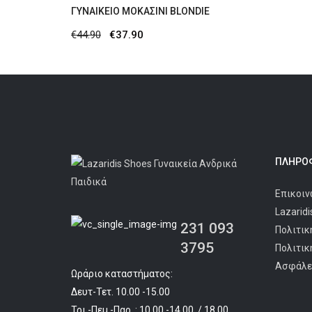
ΓΥΝΑΙΚΕΊΟ ΜΟΚΑΣΊΝΙ BLONDIE
Original
Η
€
44.90
€
37.90
price
τρέχουσα
was:
τιμή
€44.90.
είναι:
€37.90.
ΠΛΗΡΟΦ
Επικοιν
Lazarid
231 093
Πολιτικ
3795
Πολιτικ
Ασφάλε
Ωράριο καταστήματος:
Δευτ-Τετ. 10.00 -15.00
Τρι.-Πεμ.-Παρ. : 10.00 -14.00 / 18.00