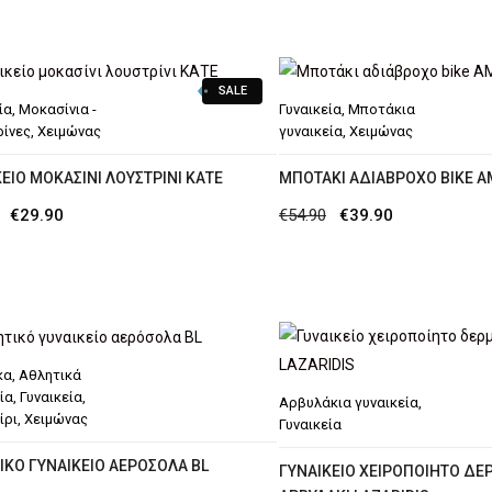
SALE
ία
,
Μοκασίνια -
Γυναικεία
,
Μποτάκια
ίνες
,
Χειμώνας
γυναικεία
,
Χειμώνας
ΕΊΟ ΜΟΚΑΣΊΝΙ ΛΟΥΣΤΡΊΝΙ ΚΑΤΕ
ΜΠΟΤΆΚΙ ΑΔΙΆΒΡΟΧΟ BIKE 
Original
Η
Original
Η
€
29.90
€
54.90
€
39.90
price
τρέχουσα
price
τρέχουσα
was:
τιμή
was:
τιμή
€44.90.
είναι:
€54.90.
είναι:
€29.90.
€39.90.
κα
,
Αθλητικά
ία
,
Γυναικεία
,
Αρβυλάκια γυναικεία
,
ίρι
,
Χειμώνας
Γυναικεία
ΙΚΌ ΓΥΝΑΙΚΕΊΟ ΑΕΡΌΣΟΛΑ BL
ΓΥΝΑΙΚΕΊΟ ΧΕΙΡΟΠΟΊΗΤΟ ΔΕ