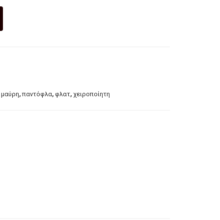
τα
,
,
,
,
μαύρη
παντόφλα
φλατ
χειροποίητη