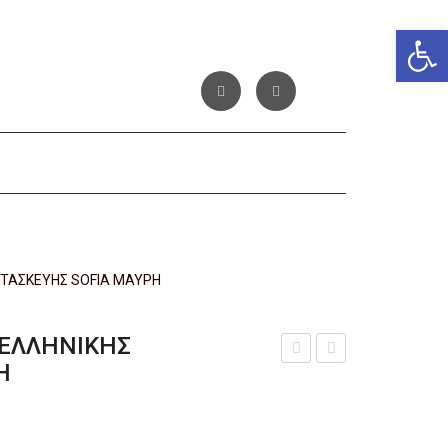
Αν
ΤΑΣΚΕΥΗΣ SOFIA ΜΑΥΡΗ
ΕΛΛΗΝΙΚΗΣ
Η
ειρ
ΕΙΡ
οπο
ΟΠ
ίητη
ΟΙΗ