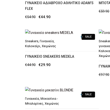
ΓΥΝΑΙΚΕΊΟ ΑΔΙΆΒΡΟΧΟ ΑΘΛΗΤΙΚΌ ADAM’S
MΠΌΤΑ
FLEX
€
59.90
Original
Η
€
54.90
€
44.90
price
τρέχουσα
was:
τιμή
SALE
€54.90.
είναι:
Sneakers
,
Γυναικεία
,
Sneake
€44.90.
Καλοκαίρι
,
Χειμώνας
γυναικε
Καλοκα
Χειμών
ΓΥΝΑΙΚΕΊΟ SNEAKERS MEDELA
Original
Η
€
44.90
€
29.90
ΓΥΝΑΙ
price
τρέχουσα
€
97.90
was:
τιμή
€44.90.
είναι:
€29.90.
SALE
Γυναικεία
,
Μοκασίνια -
Μπαλαρίνες
,
Χειμώνας