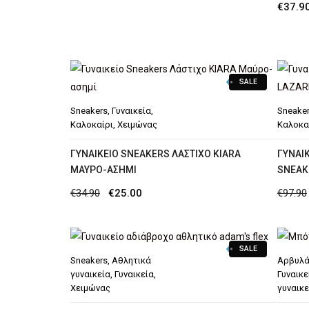
€
37.9
SALE
Sneakers
,
Γυναικεία
,
Sneake
Καλοκαίρι
,
Χειμώνας
Καλοκα
ΓΥΝΑΙΚΕΊΟ SNEAKERS ΛΆΣΤΙΧΟ ΚIARA
ΓΥΝΑΙ
ΜΑΎΡΟ-ΑΣΗΜΊ
SNEAK
Original
Η
€
34.90
€
25.00
€
97.90
price
τρέχουσα
was:
τιμή
SALE
€34.90.
είναι:
Sneakers
,
Αθλητικά
Αρβυλά
€25.00.
γυναικεία
,
Γυναικεία
,
Γυναικε
Χειμώνας
γυναικε