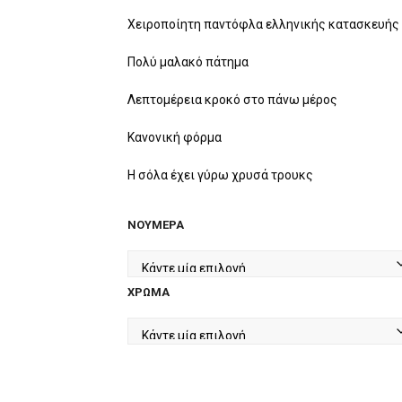
price
τρέχουσα
was:
τιμή
Χειροποίητη παντόφλα ελληνικής κατασκευής 
€39.90.
είναι:
Πολύ μαλακό πάτημα
€29.90.
Λεπτομέρεια κροκό στο πάνω μέρος
Κανονική φόρμα
Η σόλα έχει γύρω χρυσά τρουκς
ΝΟΎΜΕΡΑ
ΧΡΏΜΑ