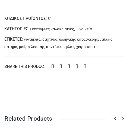
με
λεοπάρ
ΚΩΔΙΚΌΣ ΠΡΟΪΌΝΤΟΣ:
31
λεπτομέρεια
και
ΚΑΤΗΓΟΡΊΕΣ:
,
Παντόφλες καλοκαιρινές
Γυναικεία
δάχτυλο
ΕΤΙΚΈΤΕΣ:
,
,
,
γυναικεία
δάχτυλο
ελληνικής κατασκευής
μαλακό
MELANIA
,
,
,
,
πάτημα
μαύρο-λεοπάρ
παντόφλα
φλατ
χειροποίητη
ποσότητα
SHARE THIS PRODUCT
Related Products