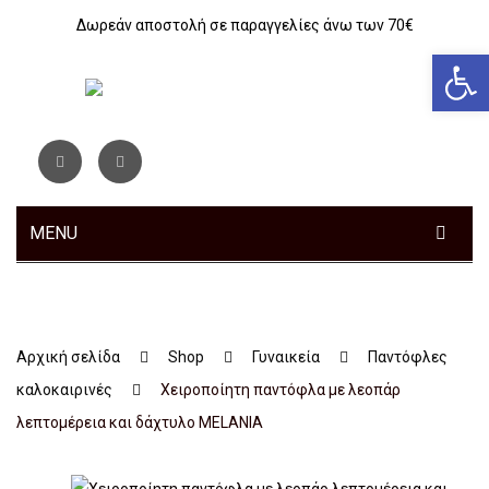
Δωρεάν αποστολή σε παραγγελίες άνω των 70€
Αν
MENU
ΓΥΝΑΙΚΕΊΑ
ΑΝΔΡΙΚΆ
Sneakers
Αρχική σελίδα
Shop
Γυναικεία
Παντόφλες
ΠΑΙΔΙΚΆ
Αθλητικά
Sneakers
καλοκαιρινές
Xειροποίητη παντόφλα με λεοπάρ
ΤΣΆΝΤΕΣ
Ανατομικά
Αθλητικά
Αγόρι
λεπτομέρεια και δάχτυλο MELANIA
ΖΏΝΕΣ
Μοκασίνια – Μπαλαρίνες
Μποτάκια
Κοριτσι
Αθλητικά