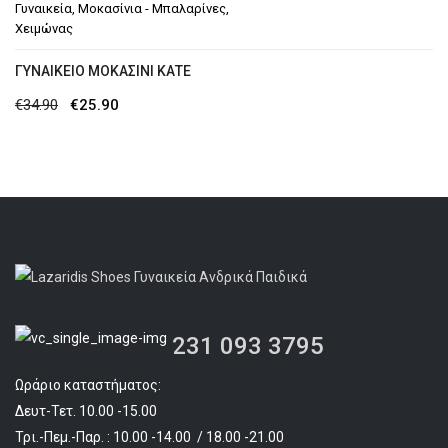
Γυναικεία
,
Μοκασίνια - Μπαλαρίνες
,
Χειμώνας
ΓΥΝΑΙΚΕΊΟ ΜΟΚΑΣΊΝΙ ΚΑΤΕ
Original
Η
€
34.90
€
25.90
price
τρέχουσα
was:
τιμή
€34.90.
είναι:
€25.90.
231 093 3795
Ωράριο καταστήματος:
Δευτ-Τετ. 10.00 -15.00
Τρι.-Πεμ.-Παρ. : 10.00 -14.00 / 18.00 -21.00