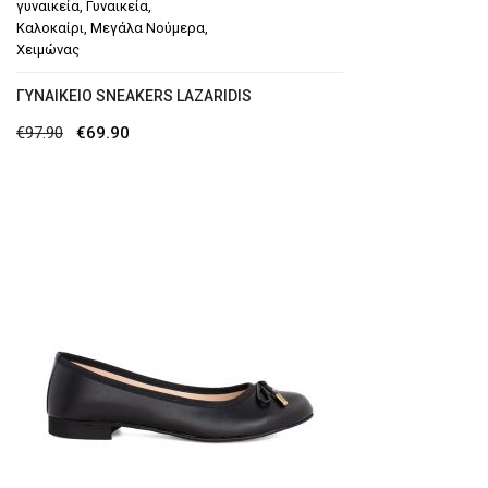
γυναικεία
,
Γυναικεία
,
Καλοκαίρι
,
Μεγάλα Νούμερα
,
Χειμώνας
ΓΥΝΑΙΚΕΊΟ SNEAKERS LAZARIDIS
Original
Η
€
97.90
€
69.90
price
τρέχουσα
was:
τιμή
€97.90.
είναι:
€69.90.