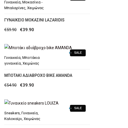
Γυναικεία
,
Μοκασίνια -
€44.90.
Μπαλαρίνες
,
Χειμώνας
ΓΥΝΑΙΚΕΊΟ ΜΟΚΑΣΊΝΙ LAZARIDIS
Original
Η
€
59.90
€
39.90
price
τρέχουσα
was:
τιμή
SALE
€59.90.
είναι:
Γυναικεία
,
Μποτάκια
€39.90.
γυναικεία
,
Χειμώνας
ΜΠΟΤΆΚΙ ΑΔΙΆΒΡΟΧΟ BIKE AMANDA
Original
Η
€
54.90
€
39.90
price
τρέχουσα
was:
τιμή
SALE
€54.90.
είναι:
Sneakers
,
Γυναικεία
,
€39.90.
Καλοκαίρι
,
Χειμώνας