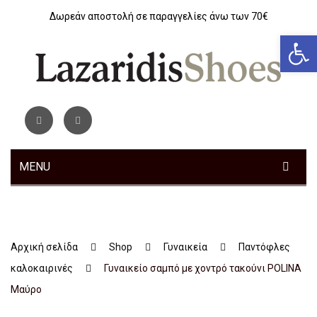
Δωρεάν αποστολή σε παραγγελίες άνω των 70€
Αν
MENU
ΓΥΝΑΙΚΕΊΑ
Sneakers
Αρχική σελίδα
Shop
Γυναικεία
Παντόφλες
Αθλητικά
καλοκαιρινές
Γυναικείο σαμπό με χοντρό τακούνι POLINA
Ανατομικά
Μαύρο
Μοκασίνια – Μπαλαρίνες