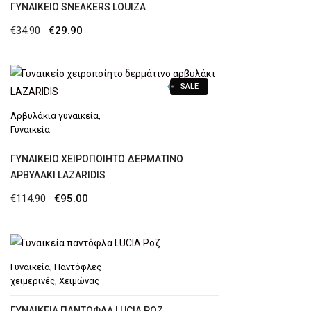
ΓΥΝΑΙΚΕΊΟ SNEAKERS LOUIZA
Original
Η
€
34.90
€
29.90
price
τρέχουσα
was:
τιμή
SALE
€34.90.
είναι:
€29.90.
Αρβυλάκια γυναικεία
,
Γυναικεία
ΓΥΝΑΙΚΕΊΟ ΧΕΙΡΟΠΟΊΗΤΟ ΔΕΡΜΆΤΙΝΟ
ΑΡΒΥΛΆΚΙ LAZARIDIS
Original
Η
€
114.90
€
95.00
price
τρέχουσα
was:
τιμή
€114.90.
είναι:
Γυναικεία
,
Παντόφλες
€95.00.
χειμερινές
,
Χειμώνας
ΓΥΝΑΙΚΕΊΑ ΠΑΝΤΌΦΛΑ LUCIA ΡΟΖ