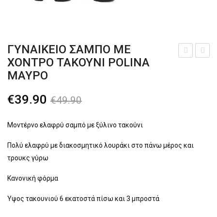
Παντόφλες χειμερινές
Αρβυλάκια
ΓΥΝΑΙΚΕΊΟ ΣΑΜΠΌ ΜΕ
Μεγάλα Νούμερα
ΧΟΝΤΡΌ ΤΑΚΟΎΝΙ POLINA
λαφ
υναι
ΜΑΎΡΟ
Γαλότσες – Θερμομπότες
ρύ
κεί
αθλ
ο
Τσάντες
Original
Η
€
39.90
€
49.90
ητικ
σαμ
price
τρέχουσα
ΑΝΔΡΙΚΆ
ό
πό
was:
τιμή
Μοντέρνο ελαφρύ σαμπό με ξύλινο τακούνι
Sneakers
με
με
€49.90.
είναι:
φω
χον
Πολύ ελαφρύ με διακοσμητικό λουράκι στο πάνω μέρος και
Αθλητικά
€39.90.
τρουκς γύρω
τάκι
τρό
Μποτάκια
α
τακ
Κανονική φόρμα
PUR
ούν
Αρβυλάκια
Ύψος τακουνιού 6 εκατοστά πίσω και 3 μπροστά
PLE
ι
Αερόσολες
POL