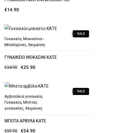
€
14.90
SALE
Γυναικεία
,
Μοκασίνια -
Μπαλαρίνες
,
Χειμώνας
ΓΥΝΑΙΚΕΊΟ ΜΟΚΑΣΊΝΙ ΚΑΤΕ
Original
Η
€
34.90
€
25.90
price
τρέχουσα
was:
τιμή
SALE
€34.90.
είναι:
Αρβυλάκια γυναικεία
,
€25.90.
Γυναικεία
,
Μπότες
γυναικείες
,
Χειμώνας
MΠΌΤΑ ΑΡΒΎΛΑ ΚΑΤΕ
Original
Η
€
59.90
€
54.90