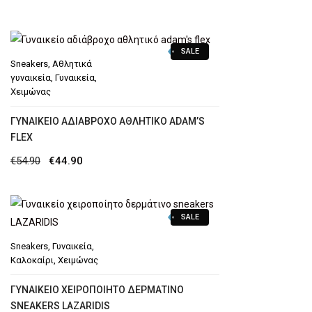
price
τρέχουσα
was:
τιμή
SALE
€59.90.
είναι:
Sneakers
,
Αθλητικά
€54.90.
γυναικεία
,
Γυναικεία
,
Χειμώνας
ΓΥΝΑΙΚΕΊΟ ΑΔΙΆΒΡΟΧΟ ΑΘΛΗΤΙΚΌ ADAM’S
FLEX
Original
Η
€
54.90
€
44.90
price
τρέχουσα
was:
τιμή
SALE
€54.90.
είναι:
€44.90.
Sneakers
,
Γυναικεία
,
Καλοκαίρι
,
Χειμώνας
ΓΥΝΑΙΚΕΊΟ ΧΕΙΡΟΠΟΊΗΤΟ ΔΕΡΜΆΤΙΝΟ
SNEAKERS LAZARIDIS