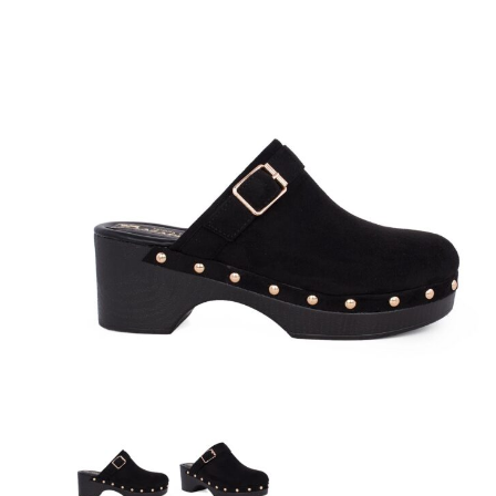
Γόβες
Εσπαντρίγες
Πέδιλα Χαμηλά
Πλατφόρμες
Πέδιλα τακούνι
Παντόφλες καλοκαιρινές εξόδου
Σαγιονάρες-Παντόφλες
Γούνινα Ζεστά Μποτάκια
Μποτάκια
Μποτάκια Τακούνι
Μπότες