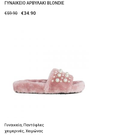
ΓΥΝΑΙΚΕΊΟ ΑΡΒΥΛΆΚΙ BLONDIE
Original
Η
€
59.90
€
34.90
price
τρέχουσα
was:
τιμή
€59.90.
είναι:
€34.90.
Γυναικεία
,
Παντόφλες
χειμερινές
,
Χειμώνας