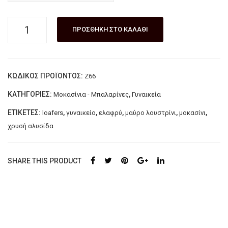
ΗΣ
ής
ΓΥΝΑΙΚΕΙΟ
ΚΑΤ
κατ
ΠΡΟΣΘΉΚΗ ΣΤΟ ΚΑΛΆΘΙ
ΜΟΚΑΣΙΝΙ
ΑΣΚ
ασκ
ZIZEL
ΕΥΗ
ευή
ποσότητα
Σ
ς
ΚΩΔΙΚΌΣ ΠΡΟΪΌΝΤΟΣ:
Z66
GLA
SA
ΚΑΤΗΓΟΡΊΕΣ:
,
Μοκασίνια - Μπαλαρίνες
Γυναικεία
M
MA
ΧΑ
NT
ΕΤΙΚΈΤΕΣ:
,
,
,
,
,
loafers
γυναικείο
ελαφρύ
μαύρο λουστρίνι
μοκασίνι
ΛΚ
HA
χρυσή αλυσίδα
ΟΣ
SHARE THIS PRODUCT