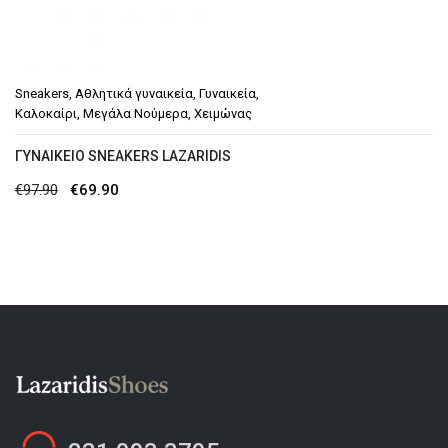
Sneakers
,
Αθλητικά γυναικεία
,
Γυναικεία
,
Καλοκαίρι
,
Μεγάλα Νούμερα
,
Χειμώνας
ΓΥΝΑΙΚΕΊΟ SNEAKERS LAZARIDIS
Original
Η
€
97.90
€
69.90
price
τρέχουσα
was:
τιμή
€97.90.
είναι:
€69.90.