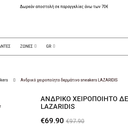
Δωρεάν αποστολή σε παραγγελίες άνω των 70€
ΆΝΤΕΣ
ΖΏΝΕΣ
GR
kers
Aνδρικό χειροποίητο δερμάτινο sneakers LAZARIDIS
AΝΔΡΙΚΌ ΧΕΙΡΟΠΟΊΗΤΟ Δ
LAZARIDIS
Original
Η
€
69.90
€
97.90