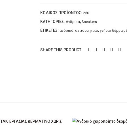
sneakers
ΚΩΔΙΚΌΣ ΠΡΟΪΌΝΤΟΣ:
250
LAZARIDIS
ποσότητα
ΚΑΤΗΓΟΡΊΕΣ:
,
Ανδρικά
Sneakers
ΕΤΙΚΈΤΕΣ:
,
,
ανδρικό
αντιοσμητικό
γνήσιο δέρμα μ
SHARE THIS PRODUCT