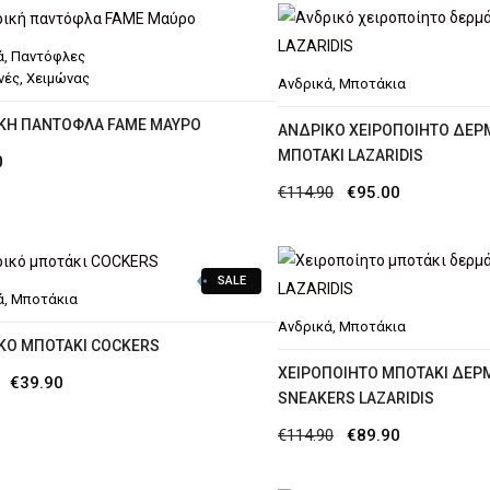
was:
τιμή
€97.90.
είναι:
ά
,
Παντόφλες
€79.90.
νές
,
Χειμώνας
Ανδρικά
,
Μποτάκια
ΚΉ ΠΑΝΤΌΦΛΑ FAME MΑΎΡΟ
AΝΔΡΙΚΌ ΧΕΙΡΟΠΟΊΗΤΟ ΔΕΡ
ΜΠΟΤΆΚΙ LAZARIDIS
0
Original
Η
€
114.90
€
95.00
price
τρέχουσα
was:
τιμή
SALE
€114.90.
είναι:
ά
,
Μποτάκια
€95.00.
Ανδρικά
,
Μποτάκια
ΚΌ ΜΠΟΤΆΚΙ COCKERS
ΧΕΙΡΟΠΟΊΗΤΟ ΜΠΟΤΆΚΙ ΔΕΡ
Original
Η
€
39.90
SNEAKERS LAZARIDIS
price
τρέχουσα
Original
Η
€
114.90
€
89.90
was:
τιμή
price
τρέχουσα
€54.90.
είναι: