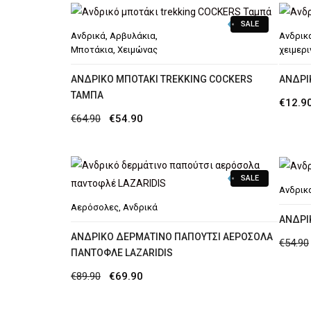
€89.90.
είναι:
€69.90.
SALE
Ανδρικά
,
Αρβυλάκια
,
Ανδρικ
Μποτάκια
,
Χειμώνας
χειμερι
ΑΝΔΡΙΚΌ ΜΠΟΤΆΚΙ TREKKING COCKERS
AΝΔΡΙ
ΤΑΜΠΆ
€
12.9
Original
Η
€
64.90
€
54.90
price
τρέχουσα
was:
τιμή
SALE
€64.90.
είναι:
Ανδρικ
€54.90.
Αερόσολες
,
Ανδρικά
ΑΝΔΡΙ
ΑΝΔΡΙΚΌ ΔΕΡΜΆΤΙΝΟ ΠΑΠΟΎΤΣΙ ΑΕΡΌΣΟΛΑ
€
54.90
ΠΑΝΤΟΦΛΈ LAZARIDIS
Original
Η
€
89.90
€
69.90
price
τρέχουσα