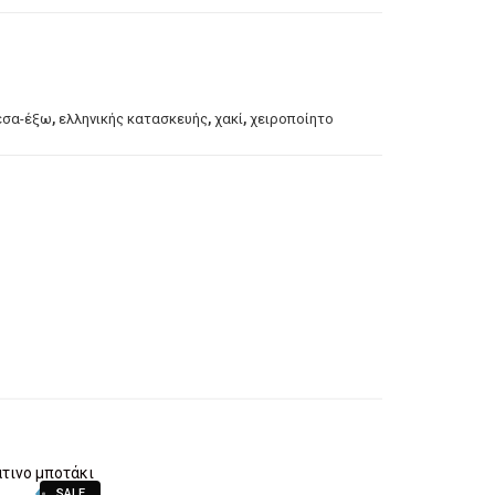
,
,
,
έσα-έξω
ελληνικής κατασκευής
χακί
χειροποίητο
SALE