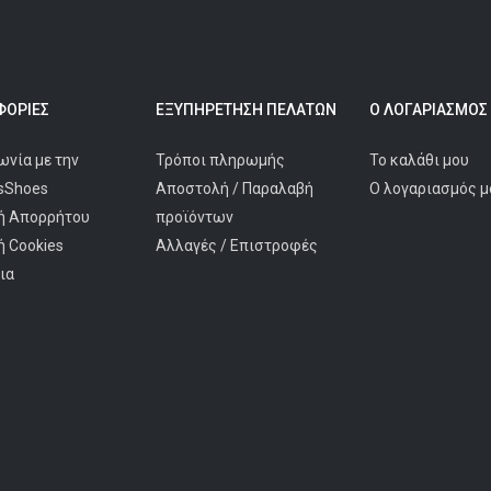
ΟΡΊΕΣ
ΕΞΥΠΗΡΈΤΗΣΗ ΠΕΛΑΤΩΝ
Ο ΛΟΓΑΡΙΑΣΜΌΣ
ωνία με την
Τρόποι πληρωμής
Το καλάθι μου
isShoes
Αποστολή / Παραλαβή
Ο λογαριασμός μ
ή Απορρήτου
προϊόντων
ή Cookies
Αλλαγές / Επιστροφές
ια