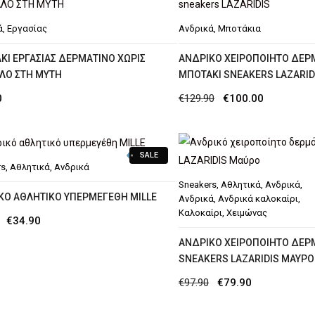
ά
,
Εργασίας
Ανδρικά
,
Μποτάκια
ΚΙ ΕΡΓΑΣΙΑΣ ΔΕΡΜΑΤΙΝΟ ΧΩΡΙΣ
AΝΔΡΙΚΌ ΧΕΙΡΟΠΟΊΗΤΟ ΔΕΡ
ΛΟ ΣΤΗ ΜΥΤΗ
ΜΠΟΤΆΚΙ SNEAKERS LAZARID
Original
Η
0
€
129.90
€
100.00
price
τρέχουσα
was:
τιμή
SALE
€129.90.
είναι:
rs
,
Αθλητικά
,
Ανδρικά
€100.00.
Sneakers
,
Αθλητικά
,
Ανδρικά
,
ΚΌ ΑΘΛΗΤΙΚΌ ΥΠΕΡΜΕΓΈΘΗ MILLE
Ανδρικά
,
Ανδρικά καλοκαίρι
,
Καλοκαίρι
,
Χειμώνας
Original
Η
€
34.90
price
τρέχουσα
AΝΔΡΙΚΌ ΧΕΙΡΟΠΟΊΗΤΟ ΔΕΡ
SNEAKERS LAZARIDIS ΜΑΎΡΟ
was:
τιμή
Original
Η
€
97.90
€
79.90
€39.90.
είναι:
price
τρέχουσα
€34.90.