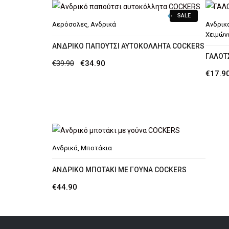
was:
τιμή
SALE
€89.90.
είναι:
Αερόσολες
,
Ανδρικά
Ανδρικ
€69.90.
Χειμών
ΑΝΔΡΙΚΌ ΠΑΠΟΎΤΣΙ ΑΥΤΟΚΌΛΛΗΤΑ COCKERS
ΓΑΛΟΤ
Original
Η
€
39.90
€
34.90
€
17.9
price
τρέχουσα
was:
τιμή
€39.90.
είναι:
€34.90.
Ανδρικά
,
Μποτάκια
ΑΝΔΡΙΚΌ ΜΠΟΤΆΚΙ ΜΕ ΓΟΎΝΑ COCKERS
€
44.90