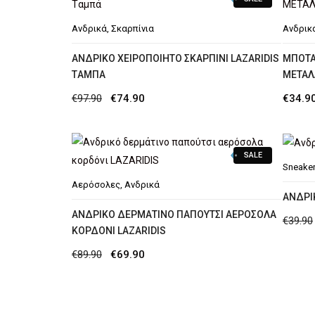
Ανδρικά
,
Σκαρπίνια
Ανδρικ
AΝΔΡΙΚΌ ΧΕΙΡΟΠΟΊΗΤΟ ΣΚΑΡΠΊΝΙ LAZARIDIS
ΜΠΟΤΑ
TΑΜΠΆ
ΜΕΤΑΛ
Original
Η
€
97.90
€
74.90
€
34.9
price
τρέχουσα
was:
τιμή
SALE
€97.90.
είναι:
Sneake
€74.90.
Αερόσολες
,
Ανδρικά
ΑΝΔΡΙ
ΑΝΔΡΙΚΌ ΔΕΡΜΆΤΙΝΟ ΠΑΠΟΎΤΣΙ ΑΕΡΌΣΟΛΑ
€
39.90
ΚΟΡΔΌΝΙ LAZARIDIS
Original
Η
€
89.90
€
69.90
price
τρέχουσα
was:
τιμή