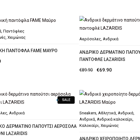
ά
,
Παντόφλες
νές
,
Χειμώνας
Αερόσολες
,
Ανδρικά
ΚΉ ΠΑΝΤΌΦΛΑ FAME MΑΎΡΟ
ΑΝΔΡΙΚΌ ΔΕΡΜΆΤΙΝΟ ΠΑΠΟΎ
ΠΑΝΤΟΦΛΈ LAZARIDIS
0
Original
Η
€
89.90
€
69.90
price
τρέχουσα
was:
τιμή
€89.90.
είναι:
SALE
€69.90.
λες
,
Ανδρικά
Sneakers
,
Αθλητικά
,
Ανδρικά
,
Ανδρικά
,
Ανδρικά καλοκαίρι
,
Καλοκαίρι
,
Χειμώνας
ΚΌ ΔΕΡΜΆΤΙΝΟ ΠΑΠΟΎΤΣΙ ΑΕΡΌΣΟΛΑ
ΝΙ LAZARIDIS
AΝΔΡΙΚΌ ΧΕΙΡΟΠΟΊΗΤΟ ΔΕΡ