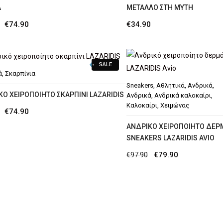
Ά
ΜΕΤΑΛΛΟ ΣΤΗ ΜΥΤΗ
Original
Η
€
74.90
€
34.90
price
τρέχουσα
was:
τιμή
SALE
€97.90.
είναι:
ά
,
Σκαρπίνια
€74.90.
Sneakers
,
Αθλητικά
,
Ανδρικά
,
ΚΌ ΧΕΙΡΟΠΟΊΗΤΟ ΣΚΑΡΠΊΝΙ LAZARIDIS
Ανδρικά
,
Ανδρικά καλοκαίρι
,
Καλοκαίρι
,
Χειμώνας
Original
Η
€
74.90
price
τρέχουσα
AΝΔΡΙΚΌ ΧΕΙΡΟΠΟΊΗΤΟ ΔΕΡ
SNEAKERS LAZARIDIS AVIO
was:
τιμή
Original
Η
€
97.90
€
79.90
€97.90.
είναι:
price
τρέχουσα
€74.90.
was:
τιμή
€97.90.
είναι:
€79.90.