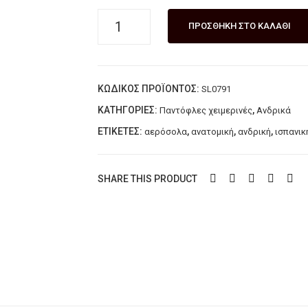
Aνδρική
ΠΡΟΣΘΉΚΗ ΣΤΟ ΚΑΛΆΘΙ
ισπανική
παντόφλα
με
ΚΩΔΙΚΌΣ ΠΡΟΪΌΝΤΟΣ:
SL0791
αερόσολα
GABRIEL
ΚΑΤΗΓΟΡΊΕΣ:
,
Παντόφλες χειμερινές
Ανδρικά
ποσότητα
ΕΤΙΚΈΤΕΣ:
,
,
,
αερόσολα
ανατομική
ανδρική
ισπανικ
SHARE THIS PRODUCT