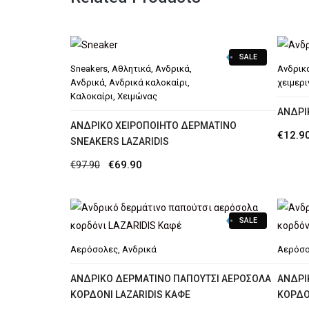
SALE
Sneakers
,
Αθλητικά
,
Ανδρικά
,
Ανδρικ
Ανδρικά
,
Ανδρικά καλοκαίρι
,
χειμερι
Καλοκαίρι
,
Χειμώνας
AΝΔΡΙ
AΝΔΡΙΚΌ ΧΕΙΡΟΠΟΊΗΤΟ ΔΕΡΜΆΤΙΝΟ
€
12.9
SNEAKERS LAZARIDIS
Original
Η
€
97.90
€
69.90
price
τρέχουσα
was:
τιμή
SALE
€97.90.
είναι:
€69.90.
Αερόσολες
,
Ανδρικά
Αερόσο
ΑΝΔΡΙΚΌ ΔΕΡΜΆΤΙΝΟ ΠΑΠΟΎΤΣΙ ΑΕΡΌΣΟΛΑ
ΑΝΔΡΙ
ΚΟΡΔΌΝΙ LAZARIDIS ΚΑΦΈ
ΚΟΡΔΌ