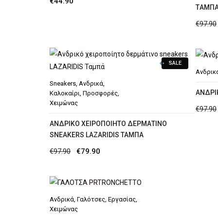
€
44.90
TΑΜΠ
€
97.90
SALE
Ανδρικ
Sneakers
,
Ανδρικά
,
AΝΔΡΙ
Καλοκαίρι
,
Προσφορές
,
Χειμώνας
€
97.90
ΑΝΔΡΙΚΌ ΧΕΙΡΟΠΟΊΗΤΟ ΔΕΡΜΆΤΙΝΟ
SNEAKERS LAZARIDIS ΤΑΜΠΆ
Original
Η
€
97.90
€
79.90
price
τρέχουσα
was:
τιμή
€97.90.
είναι:
Ανδρικά
,
Γαλότσες
,
Εργασίας
,
€79.90.
Χειμώνας