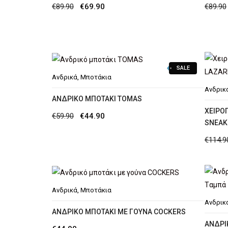
Original
Η
€
89.90
€
69.90
€
89.90
price
τρέχουσα
was:
τιμή
€89.90.
είναι:
€69.90.
SALE
Ανδρικά
,
Μποτάκια
Ανδρικ
ΑΝΔΡΙΚΌ ΜΠΟΤΆΚΙ TOMAS
ΧΕΙΡΟ
Original
Η
€
59.90
€
44.90
SNEAK
price
τρέχουσα
€
114.9
was:
τιμή
€59.90.
είναι:
€44.90.
Ανδρικά
,
Μποτάκια
Ανδρικ
ΑΝΔΡΙΚΌ ΜΠΟΤΆΚΙ ΜΕ ΓΟΎΝΑ COCKERS
AΝΔΡΙ