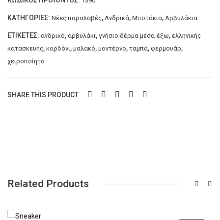
1390
κατασκευής
LAZARIDIS
ΚΑΤΗΓΟΡΊΕΣ:
,
,
,
Νέες παραλαβές
Ανδρικά
Μποτάκια
Αρβυλάκια
ποσότητα
ΕΤΙΚΈΤΕΣ:
,
,
,
ανδρικό
αρβυλάκι
γνήσιο δέρμα μέσα-έξω
ελληνικής
,
,
,
,
,
,
κατασκευής
κορδόνι
μαλακό
μοντέρνο
ταμπά
φερμουάρ
χειροποίητο
SHARE THIS PRODUCT
Related Products