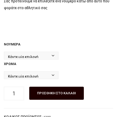
Σας προτείνουμε να επιλέξετε ένα νούμερο κάτω από αυτό που
ηνικ
ΝΙΚ
φοράτε στο αθλητικό σας
ής
ΗΣ
κατ
ΚΑΤ
ασκ
ΑΣΚ
ευή
ΕΗΣ
ς
KIA
ΝΟΎΜΕΡΑ
LAZ
RA
ARI
DIS
ΧΡΏΜΑ
Χειροποίητο
ΠΡΟΣΘΉΚΗ ΣΤΟ ΚΑΛΆΘΙ
δερμάτινο
αρβυλάκι
ελληνικής
ΚΩΔΙΚΌΣ ΠΡΟΪΌΝΤΟΣ: