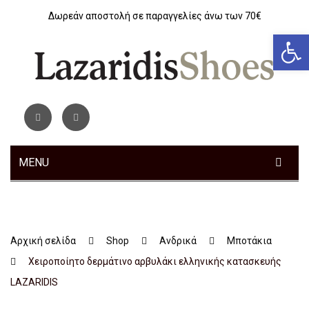
Δωρεάν αποστολή σε παραγγελίες άνω των 70€
Αν
MENU
ΓΥΝΑΙΚΕΊΑ
ΑΝΔΡΙΚΆ
Sneakers
Αρχική σελίδα
Shop
Ανδρικά
Μποτάκια
ΠΑΙΔΙΚΆ
Αθλητικά
Sneakers
Χειροποίητο δερμάτινο αρβυλάκι ελληνικής κατασκευής
ΤΣΆΝΤΕΣ
Ανατομικά
Αθλητικά
Αγόρι
LAZARIDIS
ΖΏΝΕΣ
Μοκασίνια – Μπαλαρίνες
Μποτάκια
Κοριτσι
Αθλητικά