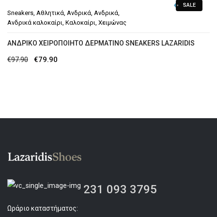
SALE
Sneakers
,
Αθλητικά
,
Ανδρικά
,
Ανδρικά
,
Ανδρικά καλοκαίρι
,
Καλοκαίρι
,
Χειμώνας
ΑΝΔΡΙΚΌ ΧΕΙΡΟΠΟΊΗΤΟ ΔΕΡΜΆΤΙΝΟ SNEAKERS LAZARIDIS
Original
Η
€
97.90
€
79.90
price
τρέχουσα
was:
τιμή
€97.90.
είναι:
€79.90.
231 093 3795
Ωράριο καταστήματος: