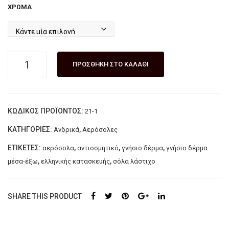
ΧΡΏΜΑ
τοφ
δόν
λέ
ι
LAZ
LAZ
ARI
ARI
Ανδρικό
ΠΡΟΣΘΉΚΗ ΣΤΟ ΚΑΛΆΘΙ
DIS
DIS
δερμάτινο
παπούτσι
αερόσολα
ΚΩΔΙΚΌΣ ΠΡΟΪΌΝΤΟΣ:
21-1
κορδόνι
LAZARIDIS
ΚΑΤΗΓΟΡΊΕΣ:
,
Ανδρικά
Αερόσολες
Καφέ
ΕΤΙΚΈΤΕΣ:
,
,
,
αερόσολα
αντιοσμητικό
γνήσιο δέρμα
γνήσιο δέρμα
ποσότητα
,
,
μέσα-έξω
ελληνικής κατασκευής
σόλα λάστιχο
SHARE THIS PRODUCT