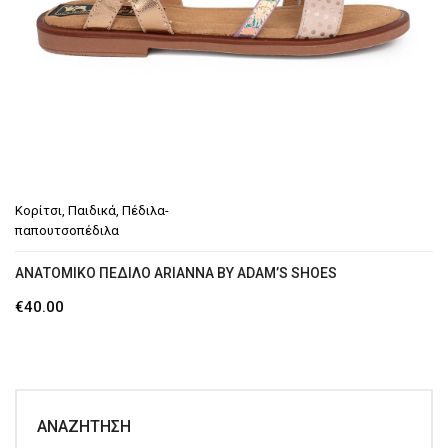
Πλατφόρμες
Παντόφλες καλοκαιρινές εξόδου
Σαγιονάρες-Παντόφλες
Γαλότσες – Θερμομπότες
Τσάντες
Κορίτσι
,
Παιδικά
,
Πέδιλα-
παπουτσοπέδιλα
ΑΝΑΤΟΜΙΚΟ ΠΕΔΙΛΟ ΑRIANNA BY ADAM’S SHOES
€
40.00
ΑΝΑΖΉΤΗΣΗ