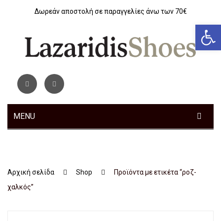
Δωρεάν αποστολή σε παραγγελίες άνω των 70€
Αν
MENU
ΓΥΝΑΙΚΕΊΑ
ΑΝΔΡΙΚΆ
Sneakers
Αρχική σελίδα
Shop
Προϊόντα με ετικέτα “ροζ-
ΠΑΙΔΙΚΆ
Αθλητικά
Sneakers
χαλκός”
ΤΣΆΝΤΕΣ
Ανατομικά
Αθλητικά
Αγόρι
ΖΏΝΕΣ
Μοκασίνια – Μπαλαρίνες
Μποτάκια
Κοριτσι
Αθλητικά