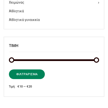
Χειμώνας
Αθλητικά
Αθλητικά γυναικεία
ΤΙΜΉ
Ελάχι
Μέγισ
ΦΙΛΤΡΆΡΙΣΜΑ
τιμή
τιμή
Τιμή:
€10
—
€20