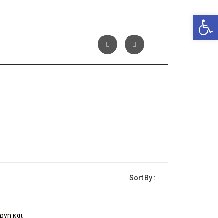
Αν
Sort By :