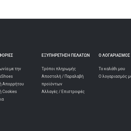
ΟΡΊΕΣ
ΕΞΥΠΗΡΈΤΗΣΗ ΠΕΛΑΤΩΝ
Ο ΛΟΓΑΡΙΑΣΜΌΣ
ωνία με την
Τρόποι πληρωμής
Το καλάθι μου
isShoes
Αποστολή / Παραλαβή
Ο λογαριασμός μ
ή Απορρήτου
προϊόντων
ή Cookies
Αλλαγές / Επιστροφές
ια