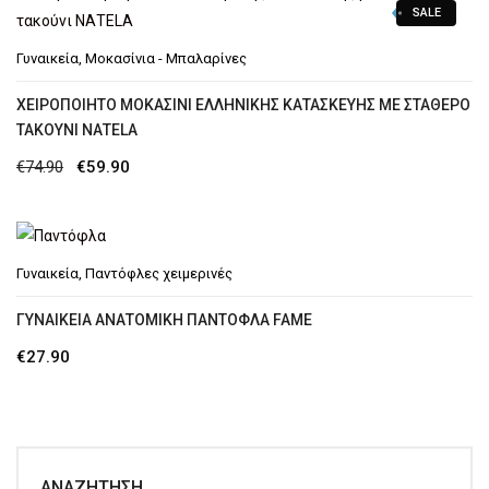
SALE
Γυναικεία
,
Μοκασίνια - Μπαλαρίνες
XΕΙΡΟΠΟΊΗΤΟ ΜΟΚΑΣΊΝΙ ΕΛΛΗΝΙΚΉΣ ΚΑΤΑΣΚΕΥΉΣ ΜΕ ΣΤΑΘΕΡΌ
ΤΑΚΟΎΝΙ ΝΑΤΕLA
Original
Η
€
74.90
€
59.90
price
τρέχουσα
was:
τιμή
€74.90.
είναι:
Γυναικεία
,
Παντόφλες χειμερινές
€59.90.
ΓΥΝΑΙΚΕΊΑ ΑΝΑΤΟΜΙΚΉ ΠΑΝΤΌΦΛΑ FAME
€
27.90
ΑΝΑΖΉΤΗΣΗ