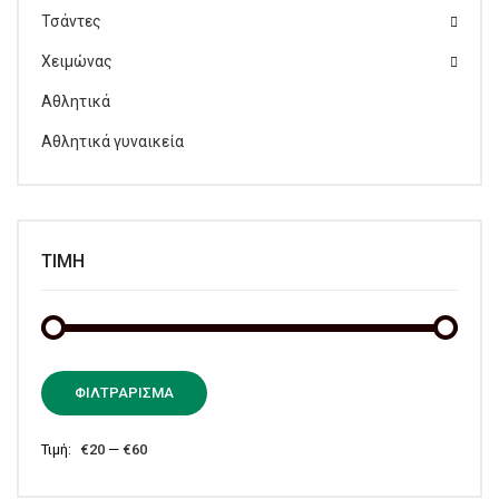
Τσάντες
Χειμώνας
Αθλητικά
Αθλητικά γυναικεία
ΤΙΜΉ
Ελάχι
Μέγισ
ΦΙΛΤΡΆΡΙΣΜΑ
τιμή
τιμή
Τιμή:
€20
—
€60