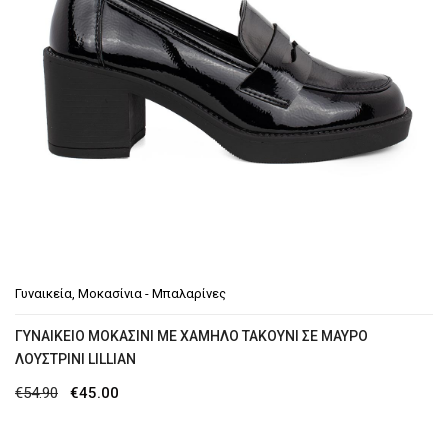
Γυναικεία
,
Μοκασίνια - Μπαλαρίνες
ΓΥΝΑΙΚΕΊΟ ΜΟΚΑΣΊΝΙ ΜΕ ΧΑΜΗΛΌ ΤΑΚΟΎΝΙ ΣΕ ΜΑΎΡΟ
ΛΟΥΣΤΡΊΝΙ LILLIAN
Original
Η
€
54.90
€
45.00
price
τρέχουσα