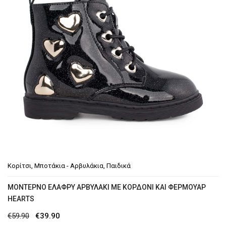
Κορίτσι
,
Μποτάκια - Αρβυλάκια
,
Παιδικά
MΟΝΤΈΡΝΟ ΕΛΑΦΡΎ ΑΡΒΥΛΆΚΙ ΜΕ ΚΟΡΔΌΝΙ ΚΑΙ ΦΕΡΜΟΥΆΡ
HEARTS
Original
Η
€
59.90
€
39.90