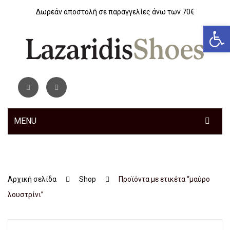
Δωρεάν αποστολή σε παραγγελίες άνω των 70€
Αν
MENU
ΓΥΝΑΙΚΕΊΑ
Sneakers
Αρχική σελίδα
Shop
Προϊόντα με ετικέτα “μαύρο
Αθλητικά
λουστρίνι”
Ανατομικά
Μοκασίνια – Μπαλαρίνες