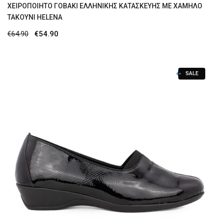
XΕΙΡΟΠΟΙΗΤΟ ΓΟΒΑΚΙ ΕΛΛΗΝΙΚΗΣ ΚΑΤΑΣΚΕΥΗΣ ΜΕ ΧΑΜΗΛΟ
ΤΑΚΟΥΝΙ HELENA
Original
Η
€
64.90
€
54.90
price
τρέχουσα
was:
τιμή
SALE
€64.90.
είναι:
€54.90.