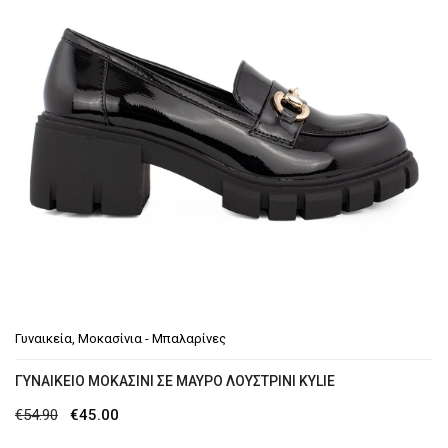
Γυναικεία
,
Μοκασίνια - Μπαλαρίνες
ΓΥΝΑΙΚΕΊΟ ΜΟΚΑΣΊΝΙ ΣΕ ΜΑΎΡΟ ΛΟΥΣΤΡΊΝΙ KYLIE
Original
Η
€
54.90
€
45.00
price
τρέχουσα