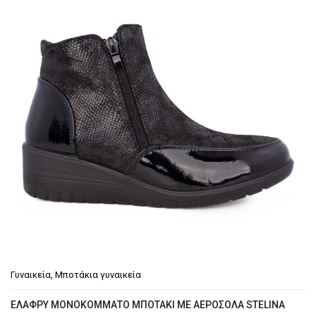
€34.90.
Γυναικεία
,
Μποτάκια γυναικεία
EΛΑΦΡΎ ΜΟΝΟΚΌΜΜΑΤΟ ΜΠΟΤΆΚΙ ΜΕ ΑΕΡΌΣΟΛΑ STELINA