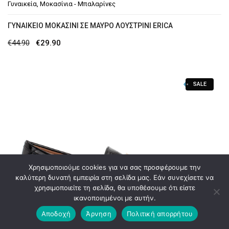
Γυναικεία
,
Μοκασίνια - Μπαλαρίνες
ΓΥΝΑΙΚΕΊΟ ΜΟΚΑΣΊΝΙ ΣΕ ΜΑΎΡΟ ΛΟΥΣΤΡΊΝΙ ERICA
Original
Η
€
44.90
€
29.90
price
τρέχουσα
was:
τιμή
SALE
€44.90.
είναι:
€29.90.
Χρησιμοποιούμε cookies για να σας προσφέρουμε την
καλύτερη δυνατή εμπειρία στη σελίδα μας. Εάν συνεχίσετε να
χρησιμοποιείτε τη σελίδα, θα υποθέσουμε ότι είστε
ικανοποιημένοι με αυτήν.
Αποδοχή
Άρνηση
Πολιτική απορρήτου