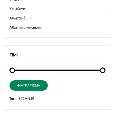
Χειμώνας
Αθλητικά
Αθλητικά γυναικεία
ΤΙΜΉ
Ελάχι
Μέγισ
ΦΙΛΤΡΆΡΙΣΜΑ
τιμή
τιμή
Τιμή:
€10
—
€20