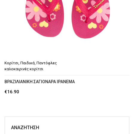
Πλατφόρμες
Παντόφλες καλοκαιρινές εξόδου
Σαγιονάρες-Παντόφλες
Γαλότσες – Θερμομπότες
Τσάντες
Κορίτσι
,
Παιδικά
,
Παντόφλες
καλοκαιρινές κορίτσι
ΒΡΑΖΙΛΙΑΝΙΚΗ ΣΑΓΙΟΝΑΡΑ IPANEMA
€
16.90
ΑΝΑΖΉΤΗΣΗ