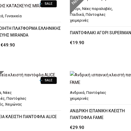
Νέο
SALE
Αγόρι
,
Νέες παραλαβές
,
Παιδικά
,
Πάντοφλες
κά
,
Γυναικεία
χειμερινές
ΟΙΗΤΗ ΠΛΑΤΦΟΡΜΑ ΕΛΛΗΝΙΚΗΣ
ΠΑΝΤΟΦΛΆΚΙ ΑΓΌΡΙ SUPERMA
ΕΥΗΣ MIRANDA
€
19.90
Original
Η
€
49.90
price
τρέχουσα
was:
τιμή
€59.90.
είναι:
€49.90.
SALE
α
,
Νέες
Ανδρικά
,
Παντόφλες
βές
,
Παντόφλες
χειμερινές
ές
,
Χειμώνας
ΑΝΔΡΙΚΉ ΙΣΠΑΝΙΚΉ ΚΛΕΙΣΤΉ
ΕΊΑ ΚΛΕΙΣΤΉ ΠΑΝΤΌΦΛΑ ALICE
ΠΑΝΤΌΦΛΑ FAME
€
29.90