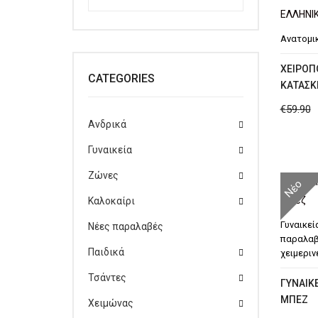
Ανατομι
ΧΕΙΡΟΠ
CATEGORIES
ΚΑΤΑΣΚ
€
59.90
Ανδρικά
Γυναικεία
Ζώνες
Νέο
Καλοκαίρι
Γυναικεί
Νέες παραλαβές
παραλα
Παιδικά
χειμεριν
Τσάντες
ΓΥΝΑΙΚ
ΜΠΕΖ
Χειμώνας