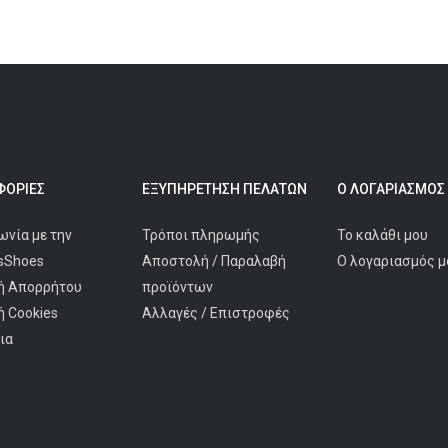
ΟΡΊΕΣ
ΕΞΥΠΗΡΈΤΗΣΗ ΠΕΛΑΤΩΝ
Ο ΛΟΓΑΡΙΑΣΜΌΣ
ωνία με την
Τρόποι πληρωμής
Το καλάθι μου
isShoes
Αποστολή / Παραλαβή
Ο λογαριασμός μ
ή Απορρήτου
προϊόντων
ή Cookies
Αλλαγές / Επιστροφές
ια