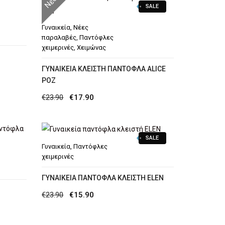
Νέο
SALE
Γυναικεία
,
Νέες
παραλαβές
,
Παντόφλες
χειμερινές
,
Χειμώνας
N
ΓΥΝΑΙΚΕΊΑ ΚΛΕΙΣΤΉ ΠΑΝΤΌΦΛΑ ALICE
ΡΟΖ
Original
Η
€
23.90
€
17.90
price
τρέχουσα
was:
τιμή
SALE
€23.90.
είναι:
Γυναικεία
,
Παντόφλες
€17.90.
χειμερινές
ΓΥΝΑΙΚΕΊΑ ΠΑΝΤΌΦΛΑ ΚΛΕΙΣΤΉ ELEN
Original
Η
€
23.90
€
15.90
price
τρέχουσα
was:
τιμή