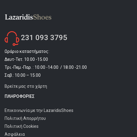
Μποτάκια Αρβυλάκια
Παντόφλες Χειμερινές
Γαλότσες Θερμομπότες
231 093 3795
ΤΣΆΝΤΕΣ
ΖΏΝΕΣ
Ωράριο καταστήματος:
Δευτ-Τετ. 10.00 -15.00
Ζώνες ανδρικές
Τρι.-Πεμ.-Παρ. : 10.00 -14.00 / 18.00 -21.00
GR
Σαβ.: 10.00 – 15.00
Βρείτε μας στο χάρτη
En
ΠΛΗΡΟΦΟΡΊΕΣ
Επικοινωνία με την LazaridisShoes
Πολιτική Απορρήτου
Πολιτική Cookies
Ασφάλεια