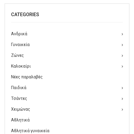
Παντόφλες χειμερινές
CATEGORIES
Casual
Δετά/Oxfords/Σκαρπίνια
Ανδρικά
Γαλότσες Θερμομπότες
Γυναικεία
Μοκασίνια
Ζώνες
Καλοκαίρι
Πέδιλα-παπουτσοπέδιλα
Νέες παραλαβές
Παντόφλες καλοκαιρινές
Παιδικά
Μεγαλα Νούμερα
Τσάντες
Εργασίας
Χειμώνας
ΠΑΙΔΙΚΆ
Αθλητικά
Αγόρι
Αθλητικά γυναικεία