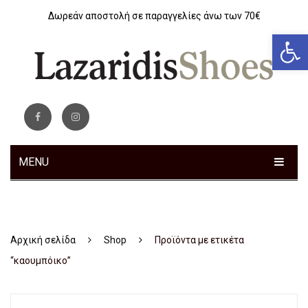
Δωρεάν αποστολή σε παραγγελίες άνω των 70€
Αν
MENU
ΓΥΝΑΙΚΕΊΑ
Sneakers
Αρχική σελίδα
Shop
Προϊόντα με ετικέτα
Αθλητικά
“καουμπόικο”
Ανατομικά
Μοκασίνια – Μπαλαρίνες