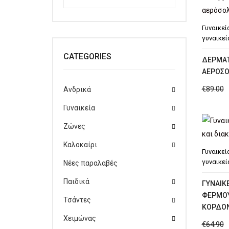
Γυναικεί
γυναικεί
CATEGORIES
ΔΕΡΜΆΤ
ΑΕΡΌΣΟ
€
89.00
Ανδρικά
Γυναικεία
Ζώνες
Καλοκαίρι
Γυναικεί
γυναικεί
Νέες παραλαβές
Παιδικά
ΓΥΝΑΙΚΕ
ΦΕΡΜΟΥ
Τσάντες
ΚΟΡΔΌΝ
Χειμώνας
€
64.90