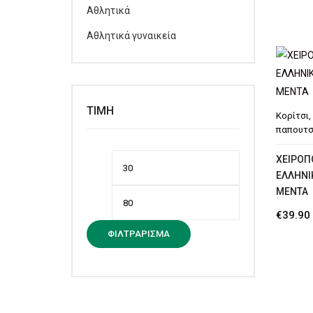
Αθλητικά
Αθλητικά γυναικεία
ΤΙΜΉ
Κορίτσι
,
παπουτσ
ΧΕΙΡΟΠ
Ελάχιστη
Μέγιστη
ΕΛΛΗΝΙ
τιμή
τιμή
MENTA
€
39.90
ΦΙΛΤΡΆΡΙΣΜΑ