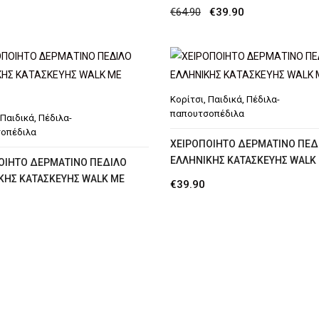
Original
Η
€
64.90
€
39.90
price
τρέχουσα
price
τρέχουσα
was:
τιμή
was:
τιμή
€64.90.
είναι:
€64.90.
είναι:
€39.90.
€39.90.
Κορίτσι
,
Παιδικά
,
Πέδιλα-
παπουτσοπέδιλα
Παιδικά
,
Πέδιλα-
οπέδιλα
ΧΕΙΡΟΠΟΙΗΤΟ ΔΕΡΜΑΤΙΝΟ ΠΕΔ
ΕΛΛΗΝΙΚΗΣ ΚΑΤΑΣΚΕΥΗΣ WALK
ΟΙΗΤΟ ΔΕΡΜΑΤΙΝΟ ΠΕΔΙΛΟ
ΚΗΣ ΚΑΤΑΣΚΕΥΗΣ WALK ME
€
39.90