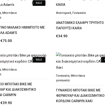
SALE
α
,
Μποτάκια
Ανατομικά
,
Γυναικεία
α
AΝΑΤΟΜΙΚΌ ΕΛΑΦΡΎ ΤΡΥΠΗΤΌ
ΙΝΟ ΜΑΛΑΚΌ ΗΜΊΜΠΟΤΟ ΜΕ
ΠΑΠΟΎΤΣΙ KAIRA
ΛΑ ADAM’S
€
34.90
Original
Η
€
75.00
price
τρέχουσα
was:
τιμή
SALE
€89.00.
είναι:
€75.00.
α
,
Μποτάκια
α
Γυναικεία
,
Μποτάκια
γυναικεία
ΊΟ ΜΠΟΤΆΚΙ BIKE ΜΕ
ΆΡ ΚΑΙ ΔΙΑΚΟΣΜΗΤΙΚΌ
ΓΥΝΑΙΚΕΊΟ ΜΠΟΤΆΚΙ BIKE ΜΕ
Ι CARMYN
ΦΕΡΜΟΥΆΡ ΚΑΙ ΔΙΑΚΟΣΜΗΤΙΚΌ
ΚΟΡΔΌΝΙ CARMYN ΧΑΚΊ
Original
Η
€
39.90