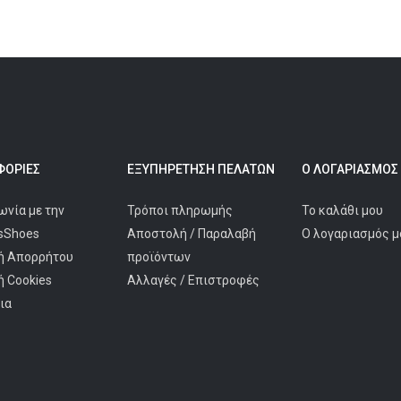
ΟΡΊΕΣ
ΕΞΥΠΗΡΈΤΗΣΗ ΠΕΛΑΤΩΝ
Ο ΛΟΓΑΡΙΑΣΜΌΣ
ωνία με την
Τρόποι πληρωμής
Το καλάθι μου
isShoes
Αποστολή / Παραλαβή
Ο λογαριασμός μ
ή Απορρήτου
προϊόντων
ή Cookies
Αλλαγές / Επιστροφές
ια