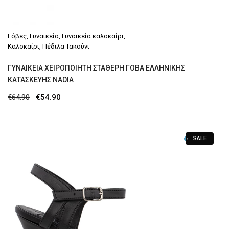
Γόβες
,
Γυναικεία
,
Γυναικεία καλοκαίρι
,
Καλοκαίρι
,
Πέδιλα Τακούνι
ΓΥΝΑΙΚΕΊΑ ΧΕΙΡΟΠΟΊΗΤΗ ΣΤΑΘΕΡΉ ΓΌΒΑ ΕΛΛΗΝΙΚΉΣ
ΚΑΤΑΣΚΕΥΉΣ NADIA
Original
Η
€
64.90
€
54.90
price
τρέχουσα
was:
τιμή
SALE
€64.90.
είναι:
€54.90.