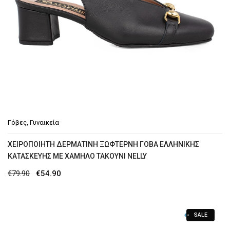
Γόβες
,
Γυναικεία
ΧΕΙΡΟΠΟΙΗΤΗ ΔΕΡΜΑΤΙΝΗ ΞΩΦΤΕΡΝΗ ΓΟΒΑ ΕΛΛΗΝΙΚΗΣ
ΚΑΤΑΣΚΕΥΗΣ ΜΕ XΑΜΗΛΟ ΤΑΚΟΥΝΙ NELLY
Original
Η
€
79.90
€
54.90
price
τρέχουσα
was:
τιμή
SALE
€79.90.
είναι: