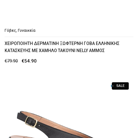
Γόβες
,
Γυναικεία
ΧΕΙΡΟΠΟΙΗΤΗ ΔΕΡΜΑΤΙΝΗ ΞΩΦΤΕΡΝΗ ΓΟΒΑ ΕΛΛΗΝΙΚΗΣ
ΚΑΤΑΣΚΕΥΗΣ ΜΕ XΑΜΗΛΟ ΤΑΚΟΥΝΙ NELLY ΑΜΜΟΣ
Original
Η
€
79.90
€
54.90
price
τρέχουσα
was:
τιμή
SALE
€79.90.
είναι:
€54.90.