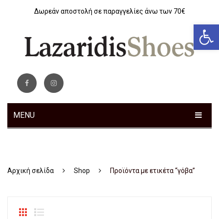
Δωρεάν αποστολή σε παραγγελίες άνω των 70€
Αν
MENU
ΓΥΝΑΙΚΕΊΑ
Sneakers
Αρχική σελίδα
Shop
Προϊόντα με ετικέτα “γόβα”
Αθλητικά
Ανατομικά
Μοκασίνια – Μπαλαρίνες