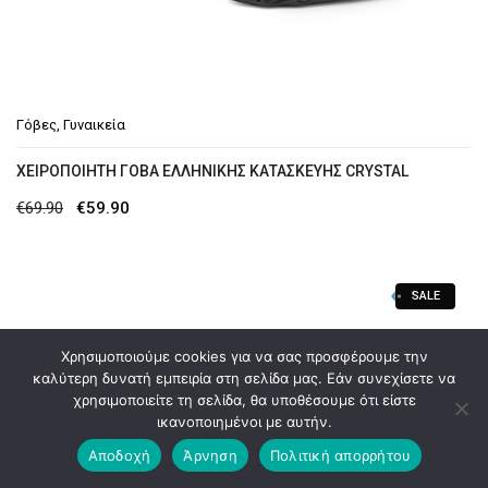
Γόβες
,
Γυναικεία
ΧΕΙΡΟΠΟΊΗΤΗ ΓΌΒΑ ΕΛΛΗΝΙΚΉΣ ΚΑΤΑΣΚΕΥΉΣ CRYSTAL
Original
Η
€
69.90
€
59.90
price
τρέχουσα
was:
τιμή
SALE
€69.90.
είναι:
€59.90.
Χρησιμοποιούμε cookies για να σας προσφέρουμε την
καλύτερη δυνατή εμπειρία στη σελίδα μας. Εάν συνεχίσετε να
χρησιμοποιείτε τη σελίδα, θα υποθέσουμε ότι είστε
ικανοποιημένοι με αυτήν.
Αποδοχή
Άρνηση
Πολιτική απορρήτου