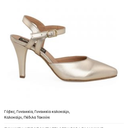
€54.90.
Γόβες
,
Γυναικεία
,
Γυναικεία καλοκαίρι
,
Καλοκαίρι
,
Πέδιλα Τακούνι