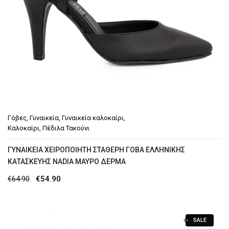
Γόβες
,
Γυναικεία
,
Γυναικεία καλοκαίρι
,
Καλοκαίρι
,
Πέδιλα Τακούνι
ΓΥΝΑΙΚΕΊΑ ΧΕΙΡΟΠΟΊΗΤΗ ΣΤΑΘΕΡΉ ΓΌΒΑ ΕΛΛΗΝΙΚΉΣ
ΚΑΤΑΣΚΕΥΉΣ NADIA ΜΑΎΡΟ ΔΈΡΜΑ
Original
Η
€
64.90
€
54.90
price
τρέχουσα
was:
τιμή
SALE
€64.90.
είναι: