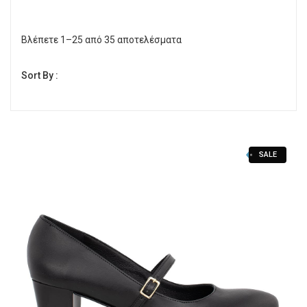
Γόβες
Βλέπετε 1–25 από 35 αποτελέσματα
Εσπαντρίγες
Sort By :
Πέδιλα Χαμηλά
Πλατφόρμες
Πέδιλα τακούνι
SALE
Παντόφλες καλοκαιρινές εξόδου
Σαγιονάρες-Παντόφλες
Γούνινα Ζεστά Μποτάκια
Μποτάκια
Μποτάκια Τακούνι
Μπότες