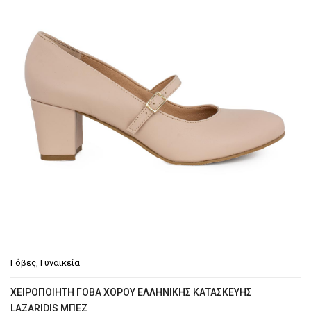
€54.90.
Γόβες
,
Γυναικεία
XΕΙΡΟΠΟΙΗΤΗ ΓΟΒΑ ΧΟΡΟΥ ΕΛΛΗΝΙΚΗΣ ΚΑΤΑΣΚΕΥΗΣ
LAZARIDIS ΜΠΕΖ