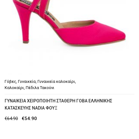
Γόβες
,
Γυναικεία
,
Γυναικεία καλοκαίρι
,
Καλοκαίρι
,
Πέδιλα Τακούνι
ΓΥΝΑΙΚΕΊΑ ΧΕΙΡΟΠΟΊΗΤΗ ΣΤΑΘΕΡΉ ΓΌΒΑ ΕΛΛΗΝΙΚΉΣ
ΚΑΤΑΣΚΕΥΉΣ NADIA ΦΟΥΞ
Original
Η
€
64.90
€
54.90
price
τρέχουσα
was:
τιμή