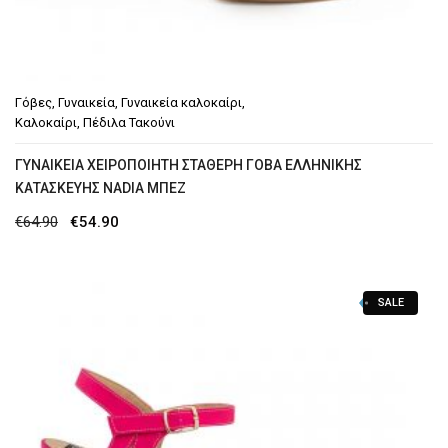
Γόβες
,
Γυναικεία
,
Γυναικεία καλοκαίρι
,
Καλοκαίρι
,
Πέδιλα Τακούνι
ΓΥΝΑΙΚΕΊΑ ΧΕΙΡΟΠΟΊΗΤΗ ΣΤΑΘΕΡΉ ΓΌΒΑ ΕΛΛΗΝΙΚΉΣ
ΚΑΤΑΣΚΕΥΉΣ NADIA ΜΠΕΖ
Original
Η
€
64.90
€
54.90
price
τρέχουσα
was:
τιμή
SALE
€64.90.
είναι:
€54.90.