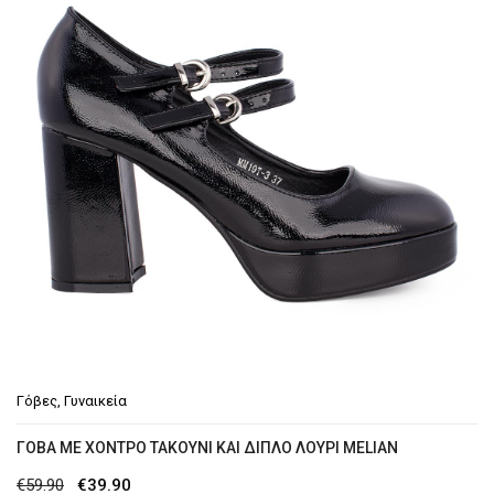
Γόβες
,
Γυναικεία
ΓΌΒΑ ΜΕ ΧΟΝΤΡΌ ΤΑΚΟΎΝΙ ΚΑΙ ΔΙΠΛΌ ΛΟΎΡΙ MELIAN
Original
Η
€
59.90
€
39.90