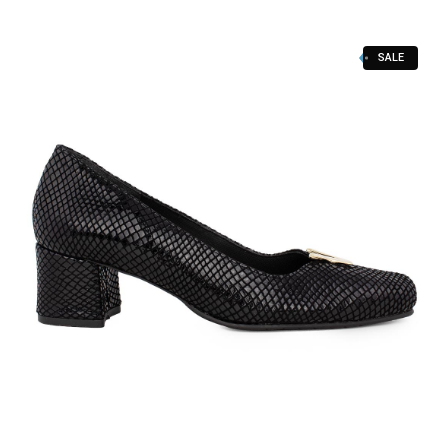
Αθλητικά
Μποτάκια Αρβυλάκια
SALE
Γαλότσες Θερμομπότες
Παντόφλες Χειμερινές
Παντόφλες καλοκαιρινές
Πέδιλα-Παπουτσοπέδιλα
Κοριτσι
Αθλητικά
Μπαλαρίνες
Πέδιλα-παπουτσοπέδιλα
Παντόφλες καλοκαιρινές