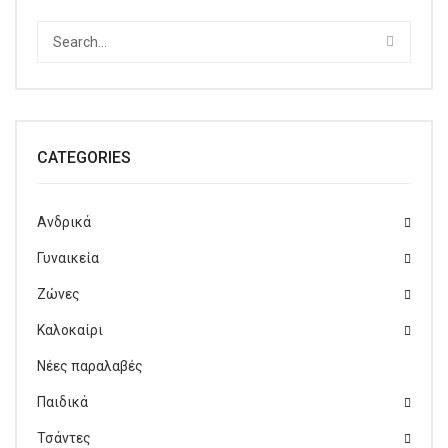
Παντόφλες χειμερινές
Αρβυλάκια
Μεγάλα Νούμερα
Γαλότσες – Θερμομπότες
CATEGORIES
Τσάντες
Ανδρικά
Γυναικεία
Ζώνες
Καλοκαίρι
Νέες παραλαβές
Παιδικά
Τσάντες