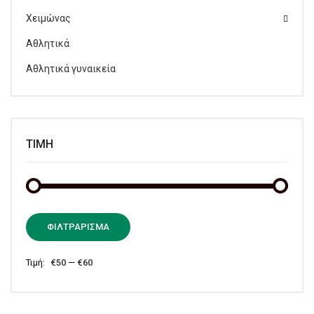
Χειμώνας
Αθλητικά
Αθλητικά γυναικεία
ΤΙΜΉ
Ελάχι
Μέγισ
ΦΙΛΤΡΆΡΙΣΜΑ
τιμή
τιμή
Τιμή:
€50
—
€60