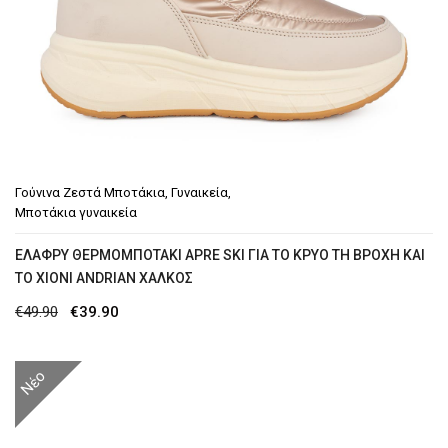
Γούνινα Ζεστά Μποτάκια
,
Γυναικεία
,
Μποτάκια γυναικεία
ΕΛΑΦΡΎ ΘΕΡΜΟΜΠΟΤΆΚΙ APRE SKI ΓΙΑ ΤΟ ΚΡΎΟ ΤΗ ΒΡΟΧΉ ΚΑΙ
ΤΟ ΧΙΌΝΙ ANDRIAN ΧΑΛΚΌΣ
Original
Η
€
49.90
€
39.90
price
τρέχουσα
was:
τιμή
Νέο
€49.90.
είναι:
€39.90.