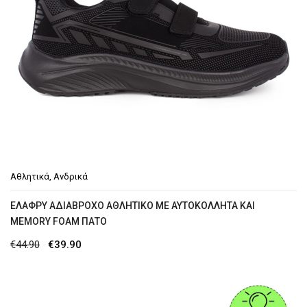
Αθλητικά
,
Ανδρικά
EΛΑΦΡΎ ΑΔΙΆΒΡΟΧΟ ΑΘΛΗΤΙΚΌ ΜΕ ΑΥΤΟΚΌΛΛΗΤΑ ΚΑΙ
MEMORY FOAM ΠΆΤΟ
Original
Η
€
44.90
€
39.90
price
τρέχουσα
was:
τιμή
€44.90.
είναι: