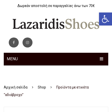
Δωρεάν αποστολή σε παραγγελίες άνω των 70€
Αν
MENU
ΓΥΝΑΙΚΕΊΑ
Sneakers
Αρχική σελίδα
Shop
Προϊόντα με ετικέτα
Αθλητικά
“αδιάβροχο”
Ανατομικά
Μοκασίνια – Μπαλαρίνες