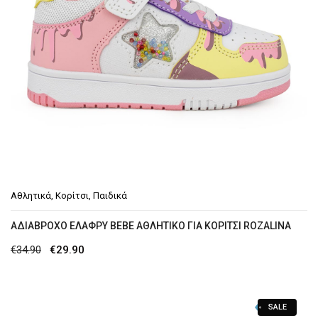
Αθλητικά
,
Κορίτσι
,
Παιδικά
ΑΔΙΆΒΡΟΧΟ ΕΛΑΦΡΎ BEBE ΑΘΛΗΤΙΚΌ ΓΙΑ ΚΟΡΊΤΣΙ ROZALINA
Original
Η
€
34.90
€
29.90
price
τρέχουσα
was:
τιμή
SALE
€34.90.
είναι: