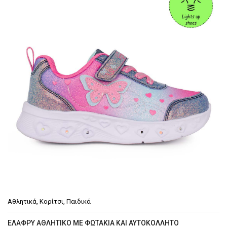
€39.90.
Αθλητικά
,
Κορίτσι
,
Παιδικά
EΛΑΦΡΎ ΑΘΛΗΤΙΚΌ ΜΕ ΦΩΤΆΚΙΑ ΚΑΙ ΑΥΤΟΚΌΛΛΗΤΟ