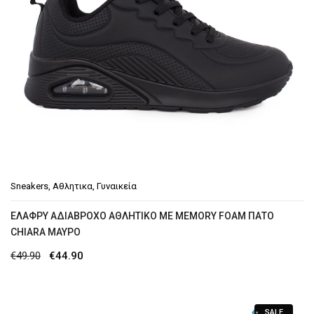
Sneakers
,
Αθλητικα
,
Γυναικεία
ΕΛΑΦΡΎ ΑΔΙΆΒΡΟΧΟ ΑΘΛΗΤΙΚΌ ΜΕ MEMORY FOAM ΠΆΤΟ
CHIARA MΑΎΡΟ
Original
Η
€
49.90
€
44.90
price
τρέχουσα
was:
τιμή
SALE