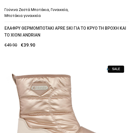
Γούνινα Ζεστά Μποτάκια
,
Γυναικεία
,
Μποτάκια γυναικεία
ΕΛΑΦΡΎ ΘΕΡΜΟΜΠΟΤΆΚΙ APRE SKI ΓΙΑ ΤΟ ΚΡΎΟ ΤΗ ΒΡΟΧΉ ΚΑΙ
ΤΟ ΧΙΌΝΙ ANDRIAN
Original
Η
€
49.90
€
39.90
price
τρέχουσα
was:
τιμή
SALE
€49.90.
είναι:
€39.90.