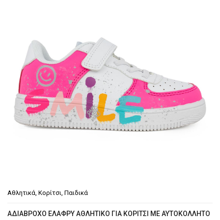
€29.90.
Αθλητικά
,
Κορίτσι
,
Παιδικά
ΑΔΙΆΒΡΟΧΟ ΕΛΑΦΡΎ ΑΘΛΗΤΙΚΌ ΓΙΑ ΚΟΡΊΤΣΙ ΜΕ ΑΥΤΟΚΌΛΛΗΤΟ