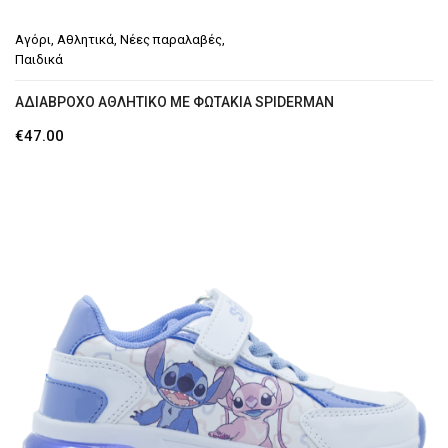
Μποτάκια Αρβυλάκια
Αγόρι
,
Αθλητικά
,
Νέες παραλαβές
,
Παντόφλες Χειμερινές
Παιδικά
Γαλότσες Θερμομπότες
ΑΔΙΆΒΡΟΧΟ ΑΘΛΗΤΙΚΌ ΜΕ ΦΩΤΆΚΙΑ SPIDERMAN
ΤΣΆΝΤΕΣ
€
47.00
ΖΏΝΕΣ
Ζώνες ανδρικές
GR
En