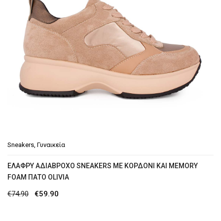
Sneakers
,
Γυναικεία
ΕΛΑΦΡΎ ΑΔΙΆΒΡΟΧΟ SNEAKERS ΜΕ ΚΟΡΔΌΝΙ ΚΑΙ MEMORY
FOAM ΠΆΤΟ OLIVIA
Original
Η
€
74.90
€
59.90
price
τρέχουσα