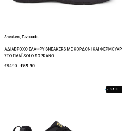
Sneakers
,
Γυναικεία
ΑΔΙΆΒΡΟΧΟ ΕΛΑΦΡΎ SNEAKERS ΜΕ ΚΟΡΔΌΝΙ ΚΑΙ ΦΕΡΜΟΥΆΡ
ΣΤΟ ΠΛΆΙ SOLO SOPRANO
Original
Η
€
84.90
€
59.90
price
τρέχουσα
was:
τιμή
SALE
€84.90.
είναι:
€59.90.