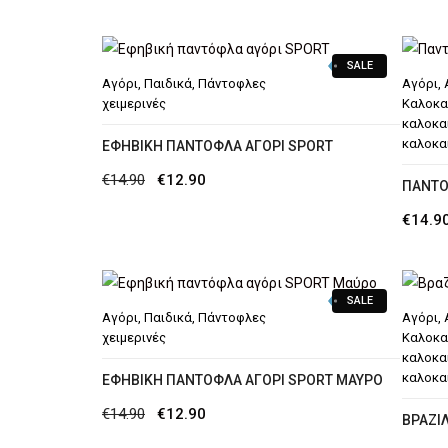
€39.90.
είναι:
€35.00.
SALE
Αγόρι
,
Παιδικά
,
Πάντοφλες
Αγόρι
,
χειμερινές
Καλοκα
καλοκα
καλοκα
ΕΦΗΒΙΚΉ ΠΑΝΤΌΦΛΑ ΑΓΌΡΙ SPORT
Original
Η
€
14.90
€
12.90
ΠΑΝΤΌ
price
τρέχουσα
€
14.9
was:
τιμή
€14.90.
είναι:
€12.90.
SALE
Αγόρι
,
Παιδικά
,
Πάντοφλες
Αγόρι
,
χειμερινές
Καλοκα
καλοκα
καλοκα
ΕΦΗΒΙΚΉ ΠΑΝΤΌΦΛΑ ΑΓΌΡΙ SPORT MΑΎΡΟ
Original
Η
€
14.90
€
12.90
ΒΡΑΖΙΛ
price
τρέχουσα