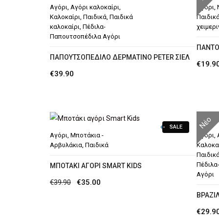
Αγόρι
,
Αγόρι καλοκαίρι
,
Αγόρι
,
Καλοκαίρι
,
Παιδικά
,
Παιδικά
Παιδικ
καλοκαίρι
,
Πέδιλα-
χειμερι
Παπουτσοπέδιλα Αγόρι
ΠΑΝΤΟ
ΠΑΠΟΥΤΣΟΠΈΔΙΛΟ ΔΕΡΜΆΤΙΝΟ PETER ΣΙΕΛ
€
19.9
€
39.90
Νέο
SALE
Αγόρι
,
Μποτάκια -
Αγόρι
,
Αρβυλάκια
,
Παιδικά
Καλοκα
Παιδικ
Πέδιλα
MΠΟΤΆΚΙ ΑΓΌΡΙ SMART KIDS
Αγόρι
Original
Η
€
39.90
€
35.00
ΒΡΑΖΙΛ
price
τρέχουσα
was:
τιμή
€
29.9