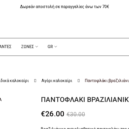
Δωρεάν αποστολή σε παραγγελίες άνω των 70€
ΆΝΤΕΣ
ΖΏΝΕΣ
GR
ιδικά καλοκαίρι
Αγόρι καλοκαίρι
Παντοφλάκι βραζιλιάν
ΠΑΝΤΟΦΛΆΚΙ ΒΡΑΖΙΛΙΆΝΙ
Original
Η
€
26.00
€
30.00
price
τρέχουσα