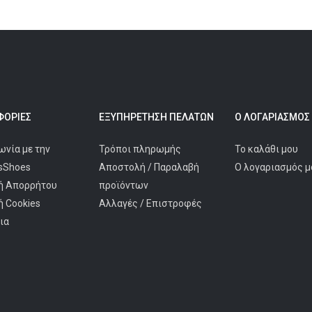
ΟΡΊΕΣ
ΕΞΥΠΗΡΈΤΗΣΗ ΠΕΛΑΤΩΝ
Ο ΛΟΓΑΡΙΑΣΜΌΣ
ωνία με την
Τρόποι πληρωμής
Το καλάθι μου
isShoes
Αποστολή / Παραλαβή
Ο λογαριασμός μ
ή Απορρήτου
προϊόντων
ή Cookies
Αλλαγές / Επιστροφές
ια