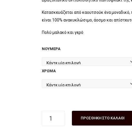
was:
τιμή
Βραζιλιάνικο αντιολισθητικό παντοφλάκι της
€30.00.
είναι:
Κατασκευάζεται από καουτσούκ ένα μοναδικό, 
€26.00.
είναι 100% ανακυκλώσιμο, άοσμο και απίστευτ
Πολύ μαλακό και γερό
ΝΟΎΜΕΡΑ
ΧΡΏΜΑ
Παντοφλάκι
ΠΡΟΣΘΉΚΗ ΣΤΟ ΚΑΛΆΘΙ
βραζιλιάνικο
IPANEMA