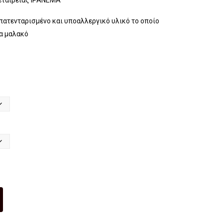
 εταιρείας IPANEMA
βρα
ΑΚΙ
ζιλι
ΑΓ
πατενταρισμένο και υποαλλεργικό υλικό το οποίο
άνικ
ΟΡΙ
α μαλακό
ο
ΤΥ
ΙPA
ΠΟ
NE
Υ
MA
CR
OC
S
SH
ARK