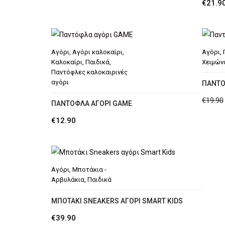
€
21.9
was:
τιμή
€14.90.
είναι:
€12.90.
Αγόρι
,
Αγόρι καλοκαίρι
,
Αγόρι
,
Καλοκαίρι
,
Παιδικά
,
Χειμών
Παντόφλες καλοκαιρινές
αγόρι
ΠΑΝΤΟ
€
19.90
ΠΑΝΤΌΦΛΑ ΑΓΌΡΙ GAME
€
12.90
Αγόρι
,
Μποτάκια -
Αρβυλάκια
,
Παιδικά
MΠΟΤΆΚΙ SNEAKERS ΑΓΌΡΙ SMART KIDS
€
39.90