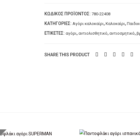
ποσότητα
ΚΩΔΙΚΌΣ ΠΡΟΪΌΝΤΟΣ:
780-22408
ΚΑΤΗΓΟΡΊΕΣ:
,
,
Αγόρι καλοκαίρι
Καλοκαίρι
Παιδικ
ΕΤΙΚΈΤΕΣ:
,
,
,
αγόρι
αντιολισθητικό
αντιοσμητικό
β
SHARE THIS PRODUCT