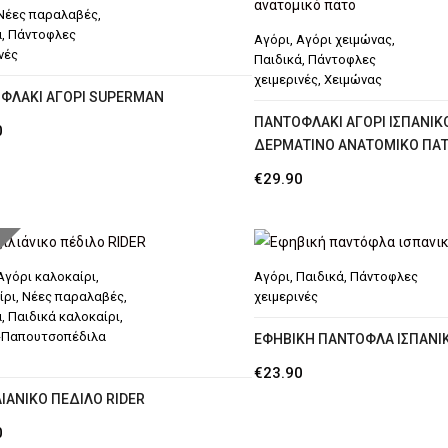
Νέες παραλαβές
,
ά
,
Πάντοφλες
Αγόρι
,
Αγόρι χειμώνας
,
νές
Παιδικά
,
Πάντοφλες
χειμερινές
,
Χειμώνας
ΦΛΆΚΙ ΑΓΌΡΙ SUPERMAN
ΠΑΝΤΟΦΛΆΚΙ ΑΓΌΡΙ ΙΣΠΑΝΙΚ
0
ΔΕΡΜΆΤΙΝΟ ΑΝΑΤΟΜΙΚΌ ΠΆ
€
29.90
Αγόρι καλοκαίρι
,
Αγόρι
,
Παιδικά
,
Πάντοφλες
ίρι
,
Νέες παραλαβές
,
χειμερινές
ά
,
Παιδικά καλοκαίρι
,
-Παπουτσοπέδιλα
ΕΦΗΒΙΚΉ ΠΑΝΤΌΦΛΑ ΙΣΠΑΝΙΚ
€
23.90
ΙΆΝΙΚΟ ΠΈΔΙΛΟ RIDER
0