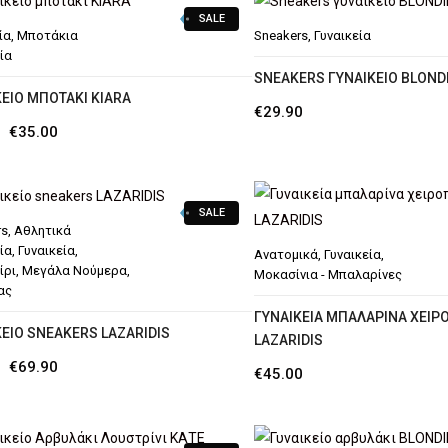
SALE
ία
,
Μποτάκια
Sneakers
,
Γυναικεία
ία
SNEAKERS ΓΥΝΑΙΚΕΊΟ BLOND
ΚΕΊΟ ΜΠΟΤΆΚΙ ΚΙΑRA
€
29.90
Original
Η
€
35.00
price
τρέχουσα
was:
τιμή
SALE
€39.90.
είναι:
rs
,
Αθλητικά
€35.00.
ία
,
Γυναικεία
,
Ανατομικά
,
Γυναικεία
,
ίρι
,
Μεγάλα Νούμερα
,
Μοκασίνια - Μπαλαρίνες
ας
ΓΥΝΑΙΚΕΊΑ ΜΠΑΛΑΡΊΝΑ ΧΕΙΡ
ΚΕΊΟ SNEAKERS LAZARIDIS
LAZARIDIS
Original
Η
€
69.90
€
45.00
price
τρέχουσα
was:
τιμή