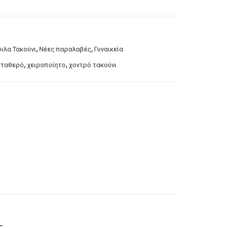
,
,
ιλα Τακούνι
Νέες παραλαβές
Γυναικεία
,
,
σταθερό
χειροποίητο
χοντρό τακούνι