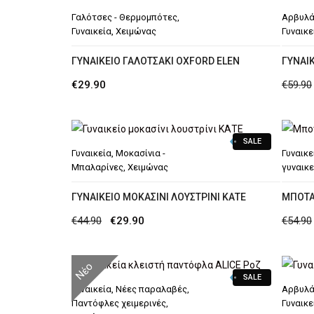
Γαλότσες - Θερμομπότες
,
Αρβυλά
Γυναικεία
,
Χειμώνας
Γυναικε
ΓΥΝΑΙΚΕΊΟ ΓΑΛΟΤΣΆΚΙ OXFORD ELEN
ΓΥΝΑΙΚ
€
29.90
€
59.90
SALE
Γυναικεία
,
Μοκασίνια -
Γυναικε
Μπαλαρίνες
,
Χειμώνας
γυναικε
ΓΥΝΑΙΚΕΊΟ ΜΟΚΑΣΊΝΙ ΛΟΥΣΤΡΊΝΙ ΚΑΤΕ
ΜΠΟΤΆ
Original
Η
€
44.90
€
29.90
€
54.90
price
τρέχουσα
was:
τιμή
Νέο
SALE
€44.90.
είναι:
Γυναικεία
,
Νέες παραλαβές
,
Αρβυλά
€29.90.
Παντόφλες χειμερινές
,
Γυναικε