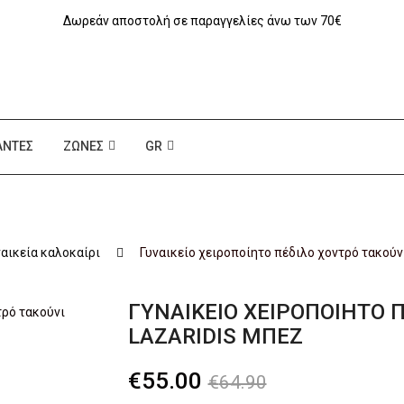
Δωρεάν αποστολή σε παραγγελίες άνω των 70€
ΆΝΤΕΣ
ΖΏΝΕΣ
GR
ναικεία καλοκαίρι
Γυναικείο χειροποίητο πέδιλο χοντρό τακού
ΓΥΝΑΙΚΕΊΟ ΧΕΙΡΟΠΟΊΗΤΟ 
LAZARIDIS ΜΠΕΖ
Original
Η
€
55.00
€
64.90