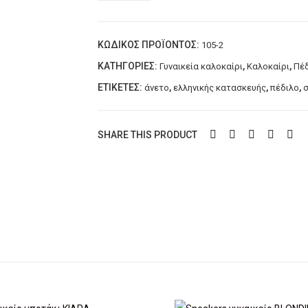
πέδιλο
χοντρό
ΚΩΔΙΚΌΣ ΠΡΟΪΌΝΤΟΣ:
105-2
τακούνι
LAZARIDIS
ΚΑΤΗΓΟΡΊΕΣ:
,
,
Γυναικεία καλοκαίρι
Καλοκαίρι
Πέδ
Μπεζ
ΕΤΙΚΈΤΕΣ:
,
,
,
άνετο
ελληνικής κατασκευής
πέδιλο
ποσότητα
SHARE THIS PRODUCT