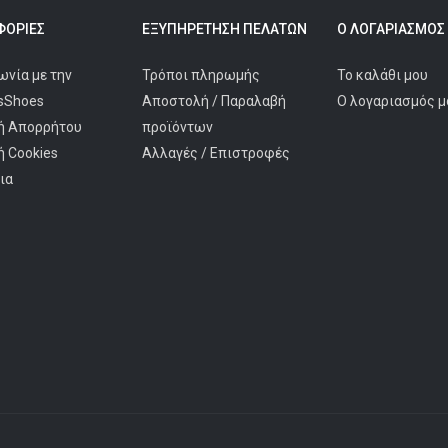
ΟΡΊΕΣ
ΕΞΥΠΗΡΈΤΗΣΗ ΠΕΛΑΤΩΝ
Ο ΛΟΓΑΡΙΑΣΜΌΣ
ωνία με την
Τρόποι πληρωμής
Το καλάθι μου
isShoes
Αποστολή / Παραλαβή
Ο λογαριασμός μ
ή Απορρήτου
προϊόντων
ή Cookies
Αλλαγές / Επιστροφές
ια