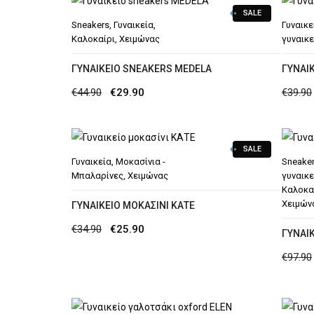
SALE
Sneakers
,
Γυναικεία
,
Γυναικε
Καλοκαίρι
,
Χειμώνας
γυναικε
ΓΥΝΑΙΚΕΊΟ SNEAKERS MEDELA
ΓΥΝΑΙ
Original
Η
€
44.90
€
29.90
€
39.90
price
τρέχουσα
was:
τιμή
SALE
€44.90.
είναι:
Γυναικεία
,
Μοκασίνια -
Sneake
€29.90.
Μπαλαρίνες
,
Χειμώνας
γυναικε
Καλοκα
Χειμών
ΓΥΝΑΙΚΕΊΟ ΜΟΚΑΣΊΝΙ ΚΑΤΕ
Original
Η
€
34.90
€
25.90
ΓΥΝΑΙ
price
τρέχουσα
€
97.90
was:
τιμή
€34.90.
είναι:
€25.90.