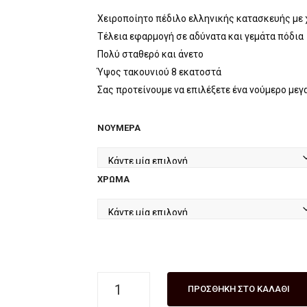
price
τρέχουσα
was:
τιμή
Χειροποίητο πέδιλο ελληνικής κατασκευής με 
Τέλεια εφαρμογή σε αδύνατα και γεμάτα πόδια
€64.90.
είναι:
Πολύ σταθερό και άνετο
€55.00.
Ύψος τακουνιού 8 εκατοστά
Σας προτείνουμε να επιλέξετε ένα νούμερο μεγ
ΝΟΎΜΕΡΑ
ΧΡΏΜΑ
Γυναικείο
ΠΡΟΣΘΉΚΗ ΣΤΟ ΚΑΛΆΘΙ
χειροποίητο