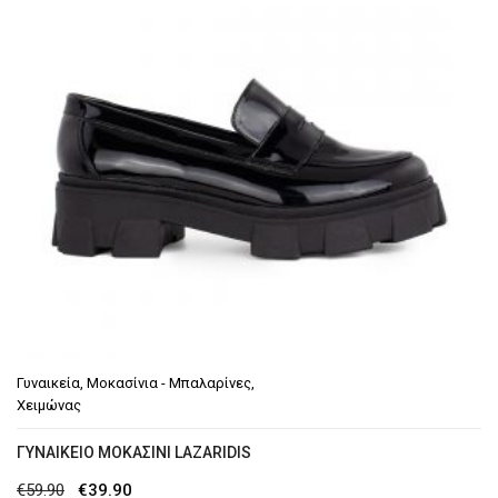
Γυναικεία
,
Μοκασίνια - Μπαλαρίνες
,
Χειμώνας
ΓΥΝΑΙΚΕΊΟ ΜΟΚΑΣΊΝΙ LAZARIDIS
Original
Η
€
59.90
€
39.90