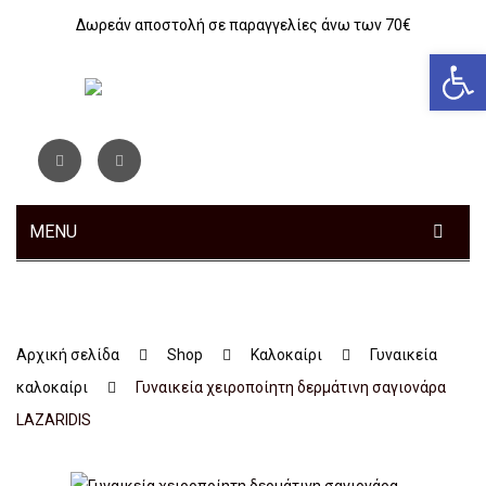
Δωρεάν αποστολή σε παραγγελίες άνω των 70€
Αν
MENU
ΓΥΝΑΙΚΕΊΑ
ΑΝΔΡΙΚΆ
Sneakers
Αρχική σελίδα
Shop
Καλοκαίρι
Γυναικεία
ΠΑΙΔΙΚΆ
Αθλητικά
Sneakers
καλοκαίρι
Γυναικεία χειροποίητη δερμάτινη σαγιονάρα
ΤΣΆΝΤΕΣ
Ανατομικά
Αθλητικά
Αγόρι
LAZARIDIS
ΖΏΝΕΣ
Μοκασίνια – Μπαλαρίνες
Μποτάκια
Κοριτσι
Αθλητικά