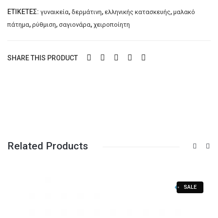
Σ
ΕΤΙΚΈΤΕΣ:
,
,
,
γυναικεία
δερμάτινη
ελληνικής κατασκευής
μαλακό
CEL
,
,
,
πάτημα
ρύθμιση
σαγιονάρα
χειροποίητη
YN
A
SHARE THIS PRODUCT
Related Products
SALE