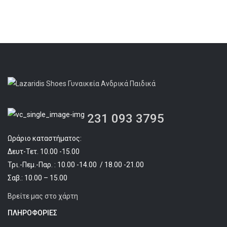
price
τρέχουσα
was:
τιμή
€59.90.
είναι:
€39.90.
231 093 3795
Ωράριο καταστήματος:
Δευτ-Τετ. 10.00 -15.00
Τρι.-Πεμ.-Παρ. : 10.00 -14.00 / 18.00 -21.00
Σαβ.: 10.00 – 15.00
Βρείτε μας στο χάρτη
ΠΛΗΡΟΦΟΡΊΕΣ