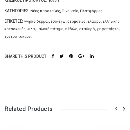
ΚΩΔΙΚΌΣ ΠΡΟΪΌΝΤΟΣ:
1095-3
ΧΟΝΤΡΟ
ΚΟ
ΤΑΚΟΥΝΙ
ΚΑΤΗΓΟΡΊΕΣ:
,
,
Νέες παραλαβές
Γυναικεία
Πλατφόρμες
ΕΛΛΗΝΙΚΗΣ
ΕΤΙΚΈΤΕΣ:
,
,
,
γνήσιο δέρμα μέσα-έξω
δερμάτινο
ελαφρύ
ελληνικής
ΚΑΤΑΣΚΕΥΗΣ
,
,
,
,
,
,
κατασκευής
λιλα
μαλακό πάτημα
πέδιλο
σταθερό
χειροποίητο
JULIET
χοντρό τακούνι
ΛΙΛΑ
ποσότητα
SHARE THIS PRODUCT
Related Products