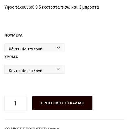
Ύψος τακουνιού 8,5 εκατοστα πίσω και 3 μπροστά
ΝΤΡ
Ο
ΤΑΚ
ΟΥ
ΝΟΎΜΕΡΑ
ΝΙ
ΕΛ
ΛΗ
ΧΡΏΜΑ
ΝΙΚ
ΗΣ
ΚΑΤ
ΑΣΚ
ΕΥΗ
ΧΕΙΡΟΠΟΙΗΤΟ
ΠΡΟΣΘΉΚΗ ΣΤΟ ΚΑΛΆΘΙ
Σ
ΔΕΡΜΑΤΙΝΟ
JUL
ΠΕΔΙΛΟ
IET
ΜΕ
ΛΕΥ