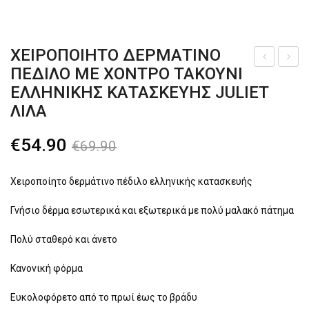
Πλατφόρμες
Παντόφλες καλοκαιρινές εξόδου
ΧΕΙΡΟΠΟΙΗΤΟ ΔΕΡΜΑΤΙΝΟ
Σαγιονάρες-Παντόφλες
ΠΕΔΙΛΟ ΜΕ ΧΟΝΤΡΟ ΤΑΚΟΥΝΙ
διά
ΕΙΡ
ΕΛΛΗΝΙΚΗΣ ΚΑΤΑΣΚΕΥΗΣ JULIET
Γαλότσες – Θερμομπότες
βρο
ΟΠ
ΛΙΛΑ
χο
ΟΙΗ
Τσάντες
αθλ
ΤΟ
Original
Η
€
54.90
€
69.90
ητικ
ΔΕΡ
price
τρέχουσα
ό
ΜΑ
was:
τιμή
Χειροποίητο δερμάτινο πέδιλο ελληνικής κατασκευής
για
ΤΙΝ
€69.90.
είναι:
Γνήσιο δέρμα εσωτερικά και εξωτερικά με πολύ μαλακό πάτημα
κορ
Ο
€54.90.
ίτσι
ΠΕ
Πολύ σταθερό και άνετο
Sm
ΔΙΛ
Κανονική φόρμα
art
Ο
Kids
ΜΕ
Ευκολοφόρετο από το πρωί έως το βράδυ
ΧΟ