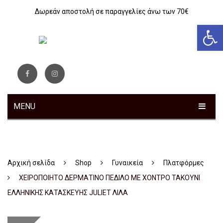
Δωρεάν αποστολή σε παραγγελίες άνω των 70€
Αν
MENU
ΓΥΝΑΙΚΕΊΑ
ΑΝΔΡΙΚΆ
Sneakers
Αρχική σελίδα
Shop
Γυναικεία
Πλατφόρμες
ΠΑΙΔΙΚΆ
Αθλητικά
Sneakers
ΧΕΙΡΟΠΟΙΗΤΟ ΔΕΡΜΑΤΙΝΟ ΠΕΔΙΛΟ ΜΕ ΧΟΝΤΡΟ ΤΑΚΟΥΝΙ
ΤΣΆΝΤΕΣ
Ανατομικά
Αθλητικά
Αγόρι
ΕΛΛΗΝΙΚΗΣ ΚΑΤΑΣΚΕΥΗΣ JULIET ΛΙΛΑ
ΖΏΝΕΣ
Μοκασίνια – Μπαλαρίνες
Μποτάκια
Κοριτσι
Αθλητικά