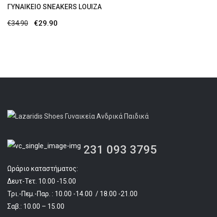
ΓΥΝΑΙΚΕΊΟ SNEAKERS LOUIZA
Original
Η
€
34.90
€
29.90
price
τρέχουσα
was:
τιμή
€34.90.
είναι:
€29.90.
231 093 3795
Ωράριο καταστήματος:
Δευτ-Τετ. 10.00 -15.00
Τρι.-Πεμ.-Παρ. : 10.00 -14.00 / 18.00 -21.00
Σαβ.: 10.00 – 15.00